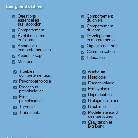
Les grands titres
Questions
Comportement
essentielles
du chien
sur l'adoption
Comportement
Comportement
du chat
Évolutionnisme
Développement
et fixisme
comportemental
Approches
Organes des sens
comportementales
Communication
Apprentissage
Éducation
Mémoire
Troubles
Anatomie
comportementaux
Histologie
Psychopathologie
Endocrinologie
Processus
Embryologie
pathologiques
Reproduction
États
Biologie cellulaire
pathologiques
Biochimie
Thérapies
Modèle standard
Traitements
des particules
Gravitation et
Big Bang