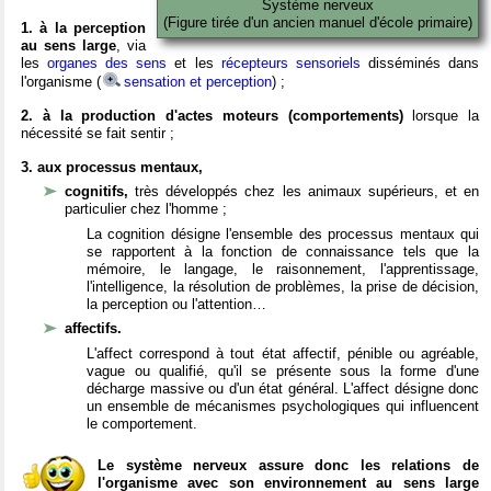
Système nerveux
(Figure tirée d'un ancien manuel d'école primaire)
1. à la perception
au sens large
, via
les
organes des sens
et les
récepteurs sensoriels
disséminés dans
l'organisme (
sensation et perception
) ;
2. à la production d'actes moteurs (comportements)
lorsque la
nécessité se fait sentir ;
3. aux processus mentaux,
cognitifs,
très développés chez les animaux supérieurs, et en
particulier chez l'homme ;
La cognition désigne l'ensemble des processus mentaux qui
se rapportent à la fonction de connaissance tels que la
mémoire, le langage, le raisonnement, l'apprentissage,
l'intelligence, la résolution de problèmes, la prise de décision,
la perception ou l'attention…
affectifs.
L'affect correspond à tout état affectif, pénible ou agréable,
vague ou qualifié, qu'il se présente sous la forme d'une
décharge massive ou d'un état général. L'affect désigne donc
un ensemble de mécanismes psychologiques qui influencent
le comportement.
Le système nerveux assure donc les relations de
l'organisme avec son environnement au sens large