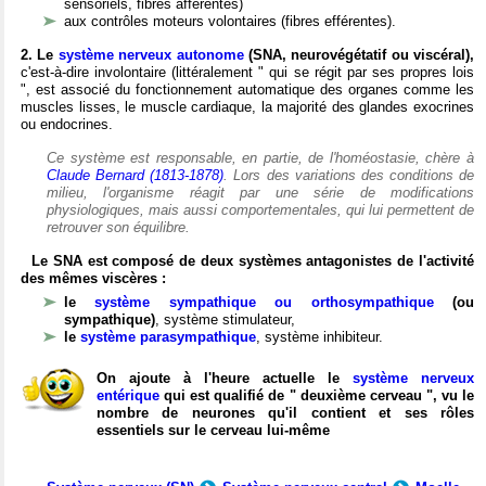
sensoriels, fibres afférentes)
aux contrôles moteurs volontaires (fibres efférentes).
2. Le
système nerveux autonome
(SNA, neurovégétatif ou viscéral),
c'est-à-dire involontaire (littéralement " qui se régit par ses propres lois
", est associé du fonctionnement automatique des organes comme les
muscles lisses, le muscle cardiaque, la majorité des glandes exocrines
ou endocrines.
Ce système est responsable, en partie, de l'homéostasie, chère à
Claude Bernard (1813-1878)
. Lors des variations des conditions de
milieu, l'organisme réagit par une série de modifications
physiologiques, mais aussi comportementales, qui lui permettent de
retrouver son équilibre.
Le SNA est composé de deux systèmes antagonistes de l'activité
des mêmes viscères :
le
système sympathique ou orthosympathique
(ou
sympathique)
, système stimulateur,
le
système parasympathique
, système inhibiteur.
On ajoute à l'heure actuelle le
système nerveux
entérique
qui est qualifié de " deuxième cerveau ", vu le
nombre de neurones qu'il contient et ses rôles
essentiels sur le cerveau lui-même