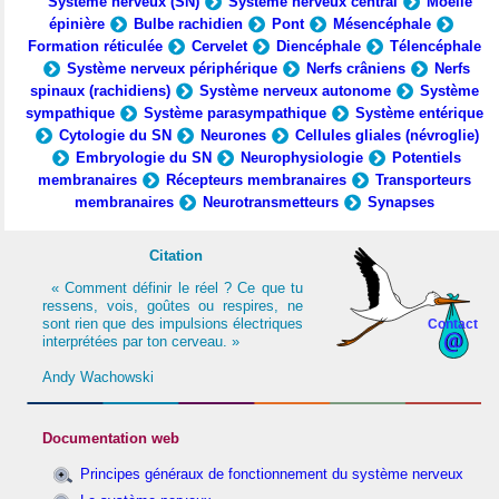
Système nerveux (SN)
Système nerveux central
Moelle
épinière
Bulbe rachidien
Pont
Mésencéphale
Formation réticulée
Cervelet
Diencéphale
Télencéphale
Système nerveux périphérique
Nerfs crâniens
Nerfs
spinaux (rachidiens)
Système nerveux autonome
Système
sympathique
Système parasympathique
Système entérique
Cytologie du SN
Neurones
Cellules gliales (névroglie)
Embryologie du SN
Neurophysiologie
Potentiels
membranaires
Récepteurs membranaires
Transporteurs
membranaires
Neurotransmetteurs
Synapses
Citation
« Comment définir le réel ? Ce que tu
ressens, vois, goûtes ou respires, ne
sont rien que des impulsions électriques
Contact
interprétées par ton cerveau. »
Andy Wachowski
Documentation web
Principes généraux de fonctionnement du système nerveux