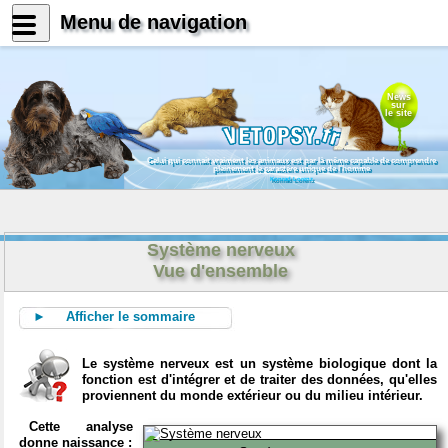
Menu de navigation
News
sur
le site
Celui qui connait vraiment les animaux est par là même capable de comprendre
pleinement le caractère unique de l'homme
Konrad Lorenz
Système nerveux
Vue d'ensemble
► Afficher le sommaire
Le système nerveux est un système biologique dont la
fonction est d'intégrer et de traiter des données, qu'elles
proviennent du monde extérieur ou du milieu intérieur.
Cette analyse
donne naissance :