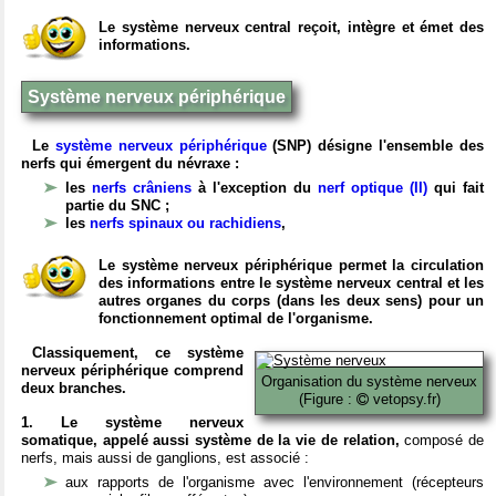
Le système nerveux central reçoit, intègre et émet des
informations.
Système nerveux périphérique
Le
système nerveux périphérique
(SNP) désigne l'ensemble des
nerfs qui émergent du névraxe :
les
nerfs crâniens
à l'exception du
nerf optique (II)
qui fait
partie du SNC ;
les
nerfs spinaux ou rachidiens
,
Le système nerveux périphérique permet la circulation
des informations entre le système nerveux central et les
autres organes du corps (dans les deux sens) pour un
fonctionnement optimal de l'organisme.
Classiquement, ce système
nerveux périphérique comprend
Organisation du système nerveux
deux branches.
(Figure :
vetopsy.fr)
1. Le système nerveux
somatique, appelé aussi système de la vie de relation,
composé de
nerfs, mais aussi de ganglions, est associé :
aux rapports de l'organisme avec l'environnement (récepteurs