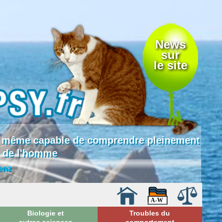
News
sur
le site
 là même capable de comprendre pleinement
e de l'homme
enz
Biologie et
Troubles du