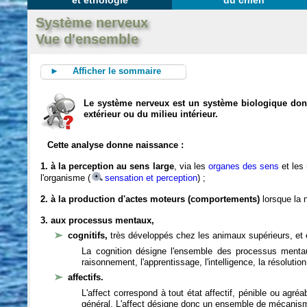
et éthologie
du chien
Système nerveux
Vue d'ensemble
► Afficher le sommaire
Le système nerveux est un système biologique dont 
extérieur ou du milieu intérieur.
Cette analyse donne naissance :
1. à la perception au sens large
, via les
organes des sens
et les
l'organisme (
sensation et perception
) ;
2. à la production d'actes moteurs (comportements)
lorsque la n
3. aux processus mentaux,
cognitifs,
très développés chez les animaux supérieurs, et 
La cognition désigne l'ensemble des processus mentau
raisonnement, l'apprentissage, l'intelligence, la résoluti
affectifs.
L'affect correspond à tout état affectif, pénible ou agré
général. L'affect désigne donc un ensemble de mécanis