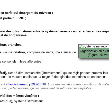
es nerfs qui émergent du névraxe :
it partie du SNC ;
ion des informations entre le système nerveux central et les autres org
al de l'organisme.
deux branches.
Organisation du sys
 vie de relation,
composé de nerfs, mais aussi de
(Figure :
veto
 sensoriels, fibres afférentes)
ral),
c'est-à-dire involontaire (littéralement " qui se régit par ses propres lois
es, le muscle cardiaque, la majorité des glandes exocrines ou endocrines.
ère à
Claude Bernard (1813-1878)
. Lors des variations des conditions de mili
i comportementales, qui lui permettent de retrouver son équilibre.
vité des mêmes viscères :
athique)
, système stimulateur,