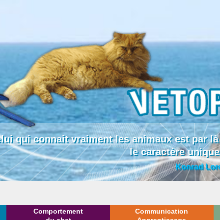
lui qui connait vraiment les animaux est par
le caractère uniqu
Konrad Lor
Comportement
Communication