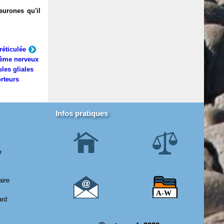
eurones qu'il
réticulée
ème nerveux
ules gliales
rteurs
Infos pratiques
e
aire
ard