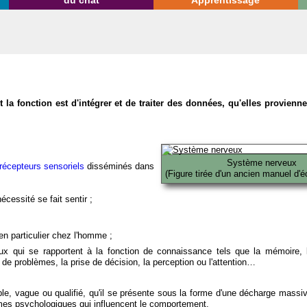
du chat
Apprentissage
la fonction est d'intégrer et de traiter des données, qu'elles provien
Système nerveux
récepteurs sensoriels
disséminés dans
(Figure tirée d'un ancien manuel d'é
écessité se fait sentir ;
en particulier chez l'homme ;
x qui se rapportent à la fonction de connaissance tels que la mémoire, l
on de problèmes, la prise de décision, la perception ou l'attention…
able, vague ou qualifié, qu'il se présente sous la forme d'une décharge massi
mes psychologiques qui influencent le comportement.