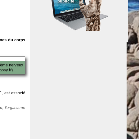
publicité
anes du corps
tème nerveux
psy.fr)
 ", est associé
eu, l'organisme