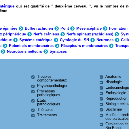
ntérique
qui est qualifié de " deuxième cerveau ", vu le nombre de n
-même
e épinière
Bulbe rachidien
Pont
Mésencéphale
Formation 
x périphérique
Nerfs crâniens
Nerfs spinaux (rachidiens)
Syst
thique
Système entérique
Cytologie du SN
Neurones
Cell
e
Potentiels membranaires
Récepteurs membranaires
Transpo
Neurotransmetteurs
Synapses
Troubles
Anatomie
comportementaux
Histologie
Psychopathologie
Endocrinologi
Processus
Embryologie
pathologiques
Reproduction
États
Biologie cellul
pathologiques
Biochimie
Thérapies
Modèle stand
Traitements
des particules
Gravitation et
Big Bang