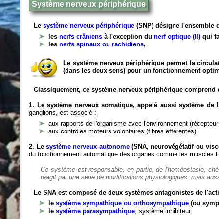
Système nerveux périphérique
Le
système nerveux périphérique
(SNP) désigne l'ensemble d
les
nerfs crâniens
à l'exception du
nerf optique (II)
qui fa
les
nerfs spinaux ou rachidiens
,
Le système nerveux périphérique permet la circulat
(dans les deux sens) pour un fonctionnement optim
Classiquement, ce système nerveux périphérique comprend 
1. Le système nerveux somatique, appelé aussi système de la
ganglions, est associé :
aux rapports de l'organisme avec l'environnement (récepteurs
aux contrôles moteurs volontaires (fibres efférentes).
2. Le
système nerveux autonome
(SNA, neurovégétatif ou viscé
du fonctionnement automatique des organes comme les muscles liss
Ce système est responsable, en partie, de l'homéostasie, ch
réagit par une série de modifications physiologiques, mais auss
Le SNA est composé de deux systèmes antagonistes de l'acti
le
système sympathique ou orthosympathique
(ou symp
le
système parasympathique
, système inhibiteur.