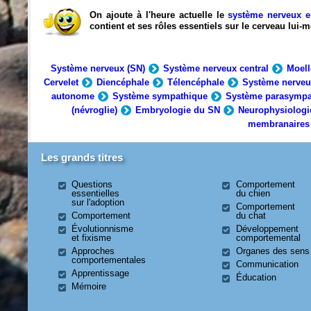
On ajoute à l'heure actuelle le
système nerveux e
contient et ses rôles essentiels sur le cerveau lui
Système nerveux (SN)
Système nerveux central
Moell
Cervelet
Diencéphale
Télencéphale
Système nerveu
autonome
Système sympathique
Système parasympa
(névroglie)
Embryologie du SN
Neurophysiologi
membranaires
Les grands titres
Questions
Comportement
essentielles
du chien
sur l'adoption
Comportement
Comportement
du chat
Évolutionnisme
Développement
et fixisme
comportemental
Approches
Organes des sens
comportementales
Communication
Apprentissage
Éducation
Mémoire