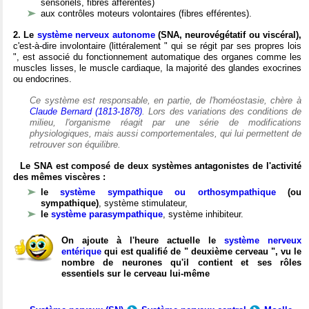
sensoriels, fibres afférentes)
aux contrôles moteurs volontaires (fibres efférentes).
2. Le
système nerveux autonome
(SNA, neurovégétatif ou viscéral),
c'est-à-dire involontaire (littéralement " qui se régit par ses propres lois
", est associé du fonctionnement automatique des organes comme les
muscles lisses, le muscle cardiaque, la majorité des glandes exocrines
ou endocrines.
Ce système est responsable, en partie, de l'homéostasie, chère à
Claude Bernard (1813-1878)
. Lors des variations des conditions de
milieu, l'organisme réagit par une série de modifications
physiologiques, mais aussi comportementales, qui lui permettent de
retrouver son équilibre.
Le SNA est composé de deux systèmes antagonistes de l'activité
des mêmes viscères :
le
système sympathique ou orthosympathique
(ou
sympathique)
, système stimulateur,
le
système parasympathique
, système inhibiteur.
On ajoute à l'heure actuelle le
système nerveux
entérique
qui est qualifié de " deuxième cerveau ", vu le
nombre de neurones qu'il contient et ses rôles
essentiels sur le cerveau lui-même