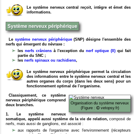
Le système nerveux central reçoit, intègre et émet des
informations.
Système nerveux périphérique
Le
système nerveux périphérique
(SNP) désigne l'ensemble des
nerfs qui émergent du névraxe :
les
nerfs crâniens
à l'exception du
nerf optique (II)
qui fait
partie du SNC ;
les
nerfs spinaux ou rachidiens
,
Le système nerveux périphérique permet la circulation
des informations entre le système nerveux central et les
autres organes du corps (dans les deux sens) pour un
fonctionnement optimal de l'organisme.
Classiquement, ce système
nerveux périphérique comprend
Organisation du système nerveux
deux branches.
(Figure :
vetopsy.fr)
1. Le système nerveux
somatique, appelé aussi système de la vie de relation,
composé de
nerfs, mais aussi de ganglions, est associé :
aux rapports de l'organisme avec l'environnement (récepteurs