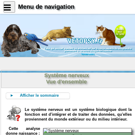
Menu de navigation
News
sur
le site
Celui qui connait vraiment les animaux est par là même capable de comprendre
pleinement le caractère unique de l'homme
Konrad Lorenz
Système nerveux
Vue d'ensemble
► Afficher le sommaire
Le système nerveux est un système biologique dont la
fonction est d'intégrer et de traiter des données, qu'elles
proviennent du monde extérieur ou du milieu intérieur.
Cette analyse
donne naissance :