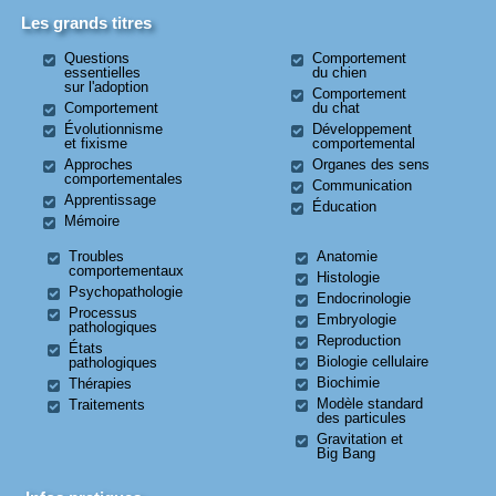
Les grands titres
Questions
Comportement
essentielles
du chien
sur l'adoption
Comportement
Comportement
du chat
Évolutionnisme
Développement
et fixisme
comportemental
Approches
Organes des sens
comportementales
Communication
Apprentissage
Éducation
Mémoire
Troubles
Anatomie
comportementaux
Histologie
Psychopathologie
Endocrinologie
Processus
Embryologie
pathologiques
Reproduction
États
Biologie cellulaire
pathologiques
Biochimie
Thérapies
Modèle standard
Traitements
des particules
Gravitation et
Big Bang