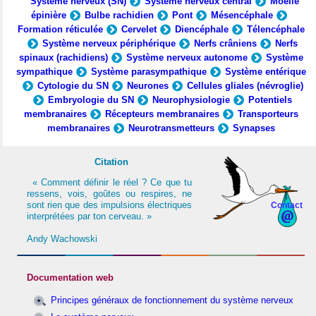
Système nerveux (SN)
Système nerveux central
Moelle
épinière
Bulbe rachidien
Pont
Mésencéphale
Formation réticulée
Cervelet
Diencéphale
Télencéphale
Système nerveux périphérique
Nerfs crâniens
Nerfs
spinaux (rachidiens)
Système nerveux autonome
Système
sympathique
Système parasympathique
Système entérique
Cytologie du SN
Neurones
Cellules gliales (névroglie)
Embryologie du SN
Neurophysiologie
Potentiels
membranaires
Récepteurs membranaires
Transporteurs
membranaires
Neurotransmetteurs
Synapses
Citation
« Comment définir le réel ? Ce que tu
ressens, vois, goûtes ou respires, ne
sont rien que des impulsions électriques
Contact
interprétées par ton cerveau. »
Andy Wachowski
Documentation web
Principes généraux de fonctionnement du système nerveux