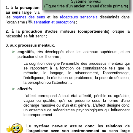
Système nerveux
(Figure tirée d'un ancien manuel d'école primaire)
1. à la perception
au sens large
, via
les
organes des sens
et les
récepteurs sensoriels
disséminés dans
l'organisme (
sensation et perception
) ;
2. à la production d'actes moteurs (comportements)
lorsque la
nécessité se fait sentir ;
3. aux processus mentaux,
cognitifs,
très développés chez les animaux supérieurs, et en
particulier chez l'homme ;
La cognition désigne l'ensemble des processus mentaux qui
se rapportent à la fonction de connaissance tels que la
mémoire, le langage, le raisonnement, l'apprentissage,
l'intelligence, la résolution de problèmes, la prise de décision,
la perception ou l'attention…
affectifs.
L'affect correspond à tout état affectif, pénible ou agréable,
vague ou qualifié, qu'il se présente sous la forme d'une
décharge massive ou d'un état général. L'affect désigne donc
un ensemble de mécanismes psychologiques qui influencent
le comportement.
Le système nerveux assure donc les relations de
l'organisme avec son environnement au sens large