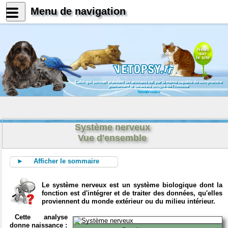
Menu de navigation
News
sur
le site
Celui qui connait vraiment les animaux est par là même capable de comprendre
pleinement le caractère unique de l'homme
Konrad Lorenz
Système nerveux
Vue d'ensemble
► Afficher le sommaire
Le système nerveux est un système biologique dont la
fonction est d'intégrer et de traiter des données, qu'elles
proviennent du monde extérieur ou du milieu intérieur.
Cette analyse
donne naissance :