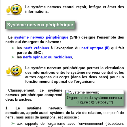
Le système nerveux central reçoit, intègre et émet des
informations.
Système nerveux périphérique
Le
système nerveux périphérique
(SNP) désigne l'ensemble des
nerfs qui émergent du névraxe :
les
nerfs crâniens
à l'exception du
nerf optique (II)
qui fait
partie du SNC ;
les
nerfs spinaux ou rachidiens
,
Le système nerveux périphérique permet la circulation
des informations entre le système nerveux central et les
autres organes du corps (dans les deux sens) pour un
fonctionnement optimal de l'organisme.
Classiquement, ce système
nerveux périphérique comprend
Organisation du système nerveux
deux branches.
(Figure :
vetopsy.fr)
1. Le système nerveux
somatique, appelé aussi système de la vie de relation,
composé de
nerfs, mais aussi de ganglions, est associé :
aux rapports de l'organisme avec l'environnement (récepteurs