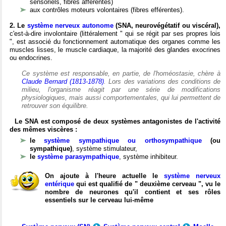
sensoriels, fibres afférentes)
aux contrôles moteurs volontaires (fibres efférentes).
2. Le
système nerveux autonome
(SNA, neurovégétatif ou viscéral),
c'est-à-dire involontaire (littéralement " qui se régit par ses propres lois
", est associé du fonctionnement automatique des organes comme les
muscles lisses, le muscle cardiaque, la majorité des glandes exocrines
ou endocrines.
Ce système est responsable, en partie, de l'homéostasie, chère à
Claude Bernard (1813-1878)
. Lors des variations des conditions de
milieu, l'organisme réagit par une série de modifications
physiologiques, mais aussi comportementales, qui lui permettent de
retrouver son équilibre.
Le SNA est composé de deux systèmes antagonistes de l'activité
des mêmes viscères :
le
système sympathique ou orthosympathique
(ou
sympathique)
, système stimulateur,
le
système parasympathique
, système inhibiteur.
On ajoute à l'heure actuelle le
système nerveux
entérique
qui est qualifié de " deuxième cerveau ", vu le
nombre de neurones qu'il contient et ses rôles
essentiels sur le cerveau lui-même