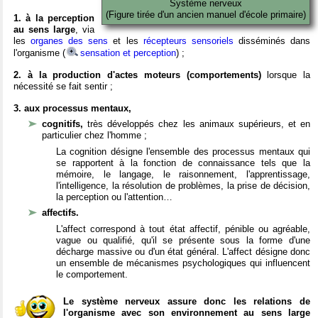
Système nerveux
(Figure tirée d'un ancien manuel d'école primaire)
1. à la perception
au sens large
, via
les
organes des sens
et les
récepteurs sensoriels
disséminés dans
l'organisme (
sensation et perception
) ;
2. à la production d'actes moteurs (comportements)
lorsque la
nécessité se fait sentir ;
3. aux processus mentaux,
cognitifs,
très développés chez les animaux supérieurs, et en
particulier chez l'homme ;
La cognition désigne l'ensemble des processus mentaux qui
se rapportent à la fonction de connaissance tels que la
mémoire, le langage, le raisonnement, l'apprentissage,
l'intelligence, la résolution de problèmes, la prise de décision,
la perception ou l'attention…
affectifs.
L'affect correspond à tout état affectif, pénible ou agréable,
vague ou qualifié, qu'il se présente sous la forme d'une
décharge massive ou d'un état général. L'affect désigne donc
un ensemble de mécanismes psychologiques qui influencent
le comportement.
Le système nerveux assure donc les relations de
l'organisme avec son environnement au sens large