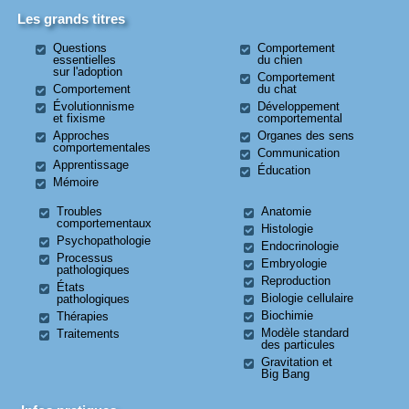
Les grands titres
Questions
Comportement
essentielles
du chien
sur l'adoption
Comportement
Comportement
du chat
Évolutionnisme
Développement
et fixisme
comportemental
Approches
Organes des sens
comportementales
Communication
Apprentissage
Éducation
Mémoire
Troubles
Anatomie
comportementaux
Histologie
Psychopathologie
Endocrinologie
Processus
Embryologie
pathologiques
Reproduction
États
Biologie cellulaire
pathologiques
Biochimie
Thérapies
Modèle standard
Traitements
des particules
Gravitation et
Big Bang