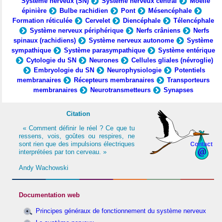
Système nerveux (SN)
Système nerveux central
Moelle
épinière
Bulbe rachidien
Pont
Mésencéphale
Formation réticulée
Cervelet
Diencéphale
Télencéphale
Système nerveux périphérique
Nerfs crâniens
Nerfs
spinaux (rachidiens)
Système nerveux autonome
Système
sympathique
Système parasympathique
Système entérique
Cytologie du SN
Neurones
Cellules gliales (névroglie)
Embryologie du SN
Neurophysiologie
Potentiels
membranaires
Récepteurs membranaires
Transporteurs
membranaires
Neurotransmetteurs
Synapses
Citation
« Comment définir le réel ? Ce que tu
ressens, vois, goûtes ou respires, ne
sont rien que des impulsions électriques
Contact
interprétées par ton cerveau. »
Andy Wachowski
Documentation web
Principes généraux de fonctionnement du système nerveux