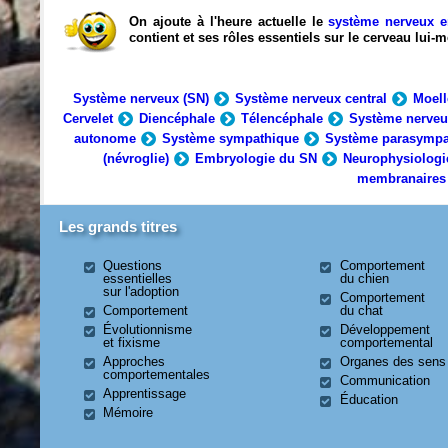
On ajoute à l'heure actuelle le
système nerveux e
contient et ses rôles essentiels sur le cerveau lui
Système nerveux (SN)
Système nerveux central
Moell
Cervelet
Diencéphale
Télencéphale
Système nerveu
autonome
Système sympathique
Système parasympa
(névroglie)
Embryologie du SN
Neurophysiologi
membranaires
Les grands titres
Questions
Comportement
essentielles
du chien
sur l'adoption
Comportement
Comportement
du chat
Évolutionnisme
Développement
et fixisme
comportemental
Approches
Organes des sens
comportementales
Communication
Apprentissage
Éducation
Mémoire