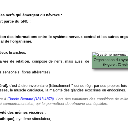
es nerfs qui émergent du névraxe :
it partie du SNC ;
ion des informations entre le système nerveux central et les autres org
al de l'organisme.
deux branches.
Organisation du sys
 vie de relation,
composé de nerfs, mais aussi de
(Figure :
veto
 sensoriels, fibres afférentes)
ral),
c'est-à-dire involontaire (littéralement " qui se régit par ses propres lois
es, le muscle cardiaque, la majorité des glandes exocrines ou endocrines.
ère à
Claude Bernard (1813-1878)
. Lors des variations des conditions de mili
i comportementales, qui lui permettent de retrouver son équilibre.
vité des mêmes viscères :
athique)
, système stimulateur,