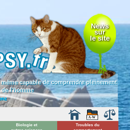
News
sur
le site
 là même capable de comprendre pleinement
e de l'homme
enz
Biologie et
Troubles du