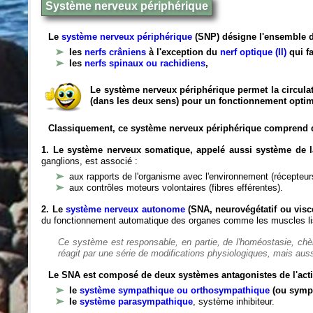
Système nerveux périphérique
Le
système nerveux périphérique
(SNP) désigne l'ensemble d
les
nerfs crâniens
à l'exception du
nerf optique (II)
qui fa
les
nerfs spinaux ou rachidiens
,
Le système nerveux périphérique permet la circulat
(dans les deux sens) pour un fonctionnement optim
Classiquement, ce système nerveux périphérique comprend 
1. Le système nerveux somatique, appelé aussi système de la
ganglions, est associé :
aux rapports de l'organisme avec l'environnement (récepteurs
aux contrôles moteurs volontaires (fibres efférentes).
2. Le
système nerveux autonome
(SNA, neurovégétatif ou viscé
du fonctionnement automatique des organes comme les muscles liss
Ce système est responsable, en partie, de l'homéostasie, ch
réagit par une série de modifications physiologiques, mais auss
Le SNA est composé de deux systèmes antagonistes de l'acti
le
système sympathique ou orthosympathique
(ou symp
le
système parasympathique
, système inhibiteur.