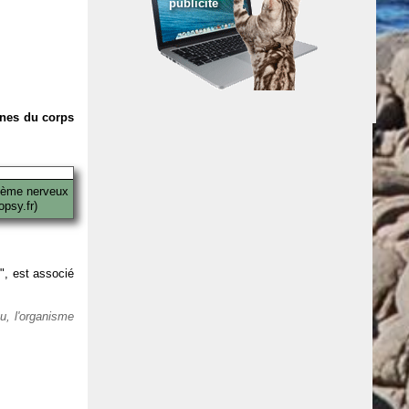
publicité
anes du corps
tème nerveux
psy.fr)
 ", est associé
eu, l'organisme