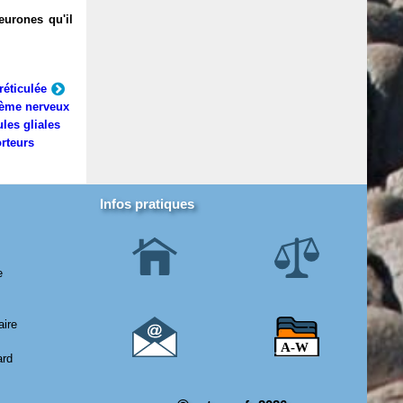
eurones qu'il
réticulée
ème nerveux
ules gliales
rteurs
Infos pratiques
e
aire
ard