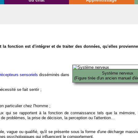
du chat
Apprentissage
la fonction est d'intégrer et de traiter des données, qu'elles provien
Système nerveux
récepteurs sensoriels
disséminés dans
(Figure tirée d'un ancien manuel d'é
écessité se fait sentir ;
en particulier chez l'homme ;
x qui se rapportent à la fonction de connaissance tels que la mémoire, l
on de problèmes, la prise de décision, la perception ou l'attention…
able, vague ou qualifié, qu'il se présente sous la forme d'une décharge massi
mes psychologiques qui influencent le comportement.