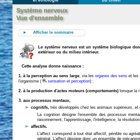
et éthologie
du chien
Système nerveux
Vue d'ensemble
► Afficher le sommaire
Le système nerveux est un système biologique dont 
extérieur ou du milieu intérieur.
Cette analyse donne naissance :
1. à la perception au sens large
, via les
organes des sens
et les
l'organisme (
sensation et perception
) ;
2. à la production d'actes moteurs (comportements)
lorsque la n
3. aux processus mentaux,
cognitifs,
très développés chez les animaux supérieurs, et 
La cognition désigne l'ensemble des processus mentau
raisonnement, l'apprentissage, l'intelligence, la résoluti
affectifs.
L'affect correspond à tout état affectif, pénible ou agré
général. L'affect désigne donc un ensemble de mécanis