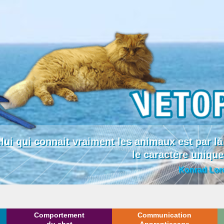
lui qui connait vraiment les animaux est par
le caractère uniqu
Konrad Lor
Comportement
Communication