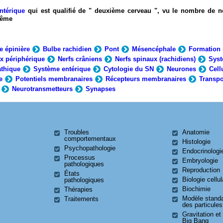
ntérique
qui est qualifié de " deuxième cerveau ", vu le nombre de n
-même
e épinière
Bulbe rachidien
Pont
Mésencéphale
Formation 
x périphérique
Nerfs crâniens
Nerfs spinaux (rachidiens)
Syst
thique
Système entérique
Cytologie du SN
Neurones
Cell
e
Potentiels membranaires
Récepteurs membranaires
Transpo
Neurotransmetteurs
Synapses
Troubles
Anatomie
comportementaux
Histologie
Psychopathologie
Endocrinologi
Processus
Embryologie
pathologiques
Reproduction
États
Biologie cellul
pathologiques
Biochimie
Thérapies
Modèle stand
Traitements
des particules
Gravitation et
Big Bang