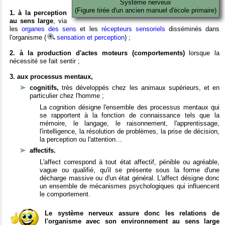
Système nerveux
(Figure tirée d'un ancien manuel d'école primaire)
1. à la perception
au sens large
, via
les
organes des sens
et les
récepteurs sensoriels
disséminés dans
l'organisme (
sensation et perception
) ;
2. à la production d'actes moteurs (comportements)
lorsque la
nécessité se fait sentir ;
3. aux processus mentaux,
cognitifs,
très développés chez les animaux supérieurs, et en
particulier chez l'homme ;
La cognition désigne l'ensemble des processus mentaux qui
se rapportent à la fonction de connaissance tels que la
mémoire, le langage, le raisonnement, l'apprentissage,
l'intelligence, la résolution de problèmes, la prise de décision,
la perception ou l'attention…
affectifs.
L'affect correspond à tout état affectif, pénible ou agréable,
vague ou qualifié, qu'il se présente sous la forme d'une
décharge massive ou d'un état général. L'affect désigne donc
un ensemble de mécanismes psychologiques qui influencent
le comportement.
Le système nerveux assure donc les relations de
l'organisme avec son environnement au sens large