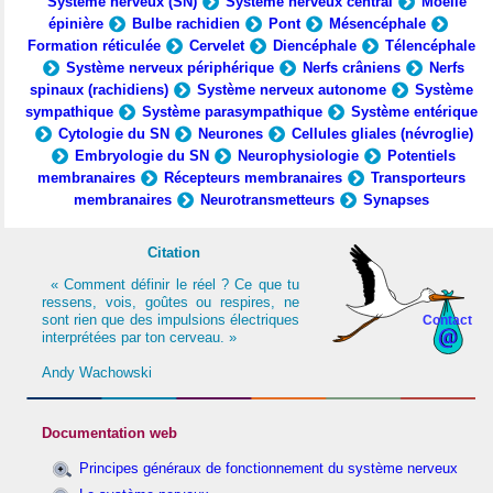
Système nerveux (SN)
Système nerveux central
Moelle
épinière
Bulbe rachidien
Pont
Mésencéphale
Formation réticulée
Cervelet
Diencéphale
Télencéphale
Système nerveux périphérique
Nerfs crâniens
Nerfs
spinaux (rachidiens)
Système nerveux autonome
Système
sympathique
Système parasympathique
Système entérique
Cytologie du SN
Neurones
Cellules gliales (névroglie)
Embryologie du SN
Neurophysiologie
Potentiels
membranaires
Récepteurs membranaires
Transporteurs
membranaires
Neurotransmetteurs
Synapses
Citation
« Comment définir le réel ? Ce que tu
ressens, vois, goûtes ou respires, ne
sont rien que des impulsions électriques
Contact
interprétées par ton cerveau. »
Andy Wachowski
Documentation web
Principes généraux de fonctionnement du système nerveux