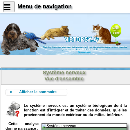
Menu de navigation
News
sur
le site
Celui qui connait vraiment les animaux est par là même capable de comprendre
pleinement le caractère unique de l'homme
Konrad Lorenz
Système nerveux
Vue d'ensemble
► Afficher le sommaire
Le système nerveux est un système biologique dont la
fonction est d'intégrer et de traiter des données, qu'elles
proviennent du monde extérieur ou du milieu intérieur.
Cette analyse
donne naissance :