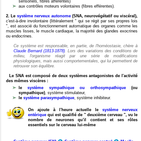
sensoriels, fibres afférentes)
aux contrôles moteurs volontaires (fibres efférentes).
2. Le
système nerveux autonome
(SNA, neurovégétatif ou viscéral),
c'est-à-dire involontaire (littéralement " qui se régit par ses propres lois
", est associé du fonctionnement automatique des organes comme les
muscles lisses, le muscle cardiaque, la majorité des glandes exocrines
ou endocrines.
Ce système est responsable, en partie, de l'homéostasie, chère à
Claude Bernard (1813-1878)
. Lors des variations des conditions de
milieu, l'organisme réagit par une série de modifications
physiologiques, mais aussi comportementales, qui lui permettent de
retrouver son équilibre.
Le SNA est composé de deux systèmes antagonistes de l'activité
des mêmes viscères :
le
système sympathique ou orthosympathique
(ou
sympathique)
, système stimulateur,
le
système parasympathique
, système inhibiteur.
On ajoute à l'heure actuelle le
système nerveux
entérique
qui est qualifié de " deuxième cerveau ", vu le
nombre de neurones qu'il contient et ses rôles
essentiels sur le cerveau lui-même