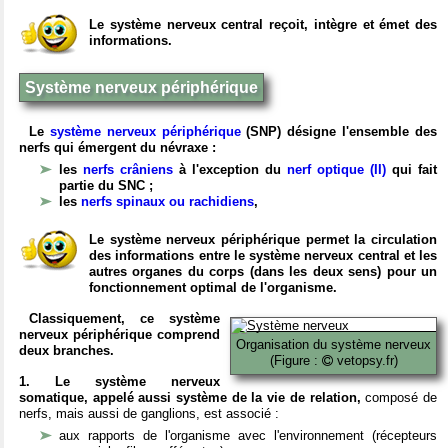
Le système nerveux central reçoit, intègre et émet des
informations.
Système nerveux périphérique
Le
système nerveux périphérique
(SNP) désigne l'ensemble des
nerfs qui émergent du névraxe :
les
nerfs crâniens
à l'exception du
nerf optique (II)
qui fait
partie du SNC ;
les
nerfs spinaux ou rachidiens
,
Le système nerveux périphérique permet la circulation
des informations entre le système nerveux central et les
autres organes du corps (dans les deux sens) pour un
fonctionnement optimal de l'organisme.
Classiquement, ce système
nerveux périphérique comprend
Organisation du système nerveux
deux branches.
(Figure :
vetopsy.fr)
1. Le système nerveux
somatique, appelé aussi système de la vie de relation,
composé de
nerfs, mais aussi de ganglions, est associé :
aux rapports de l'organisme avec l'environnement (récepteurs