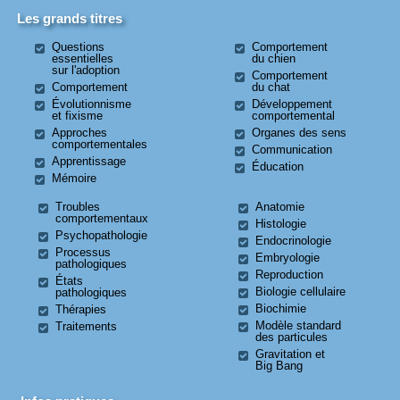
Les grands titres
Questions
Comportement
essentielles
du chien
sur l'adoption
Comportement
Comportement
du chat
Évolutionnisme
Développement
et fixisme
comportemental
Approches
Organes des sens
comportementales
Communication
Apprentissage
Éducation
Mémoire
Troubles
Anatomie
comportementaux
Histologie
Psychopathologie
Endocrinologie
Processus
Embryologie
pathologiques
Reproduction
États
Biologie cellulaire
pathologiques
Biochimie
Thérapies
Modèle standard
Traitements
des particules
Gravitation et
Big Bang