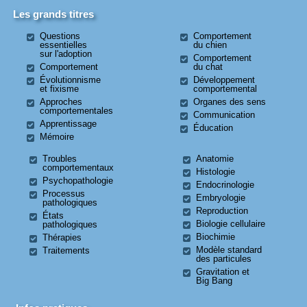
Les grands titres
Questions
Comportement
essentielles
du chien
sur l'adoption
Comportement
Comportement
du chat
Évolutionnisme
Développement
et fixisme
comportemental
Approches
Organes des sens
comportementales
Communication
Apprentissage
Éducation
Mémoire
Troubles
Anatomie
comportementaux
Histologie
Psychopathologie
Endocrinologie
Processus
Embryologie
pathologiques
Reproduction
États
Biologie cellulaire
pathologiques
Biochimie
Thérapies
Modèle standard
Traitements
des particules
Gravitation et
Big Bang