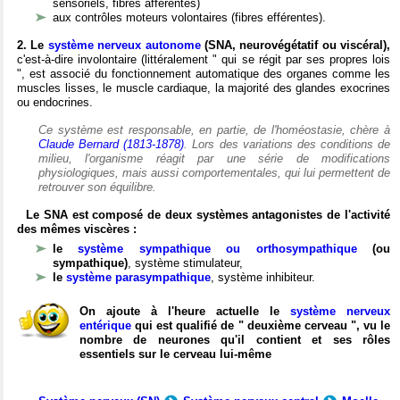
sensoriels, fibres afférentes)
aux contrôles moteurs volontaires (fibres efférentes).
2. Le
système nerveux autonome
(SNA, neurovégétatif ou viscéral),
c'est-à-dire involontaire (littéralement " qui se régit par ses propres lois
", est associé du fonctionnement automatique des organes comme les
muscles lisses, le muscle cardiaque, la majorité des glandes exocrines
ou endocrines.
Ce système est responsable, en partie, de l'homéostasie, chère à
Claude Bernard (1813-1878)
. Lors des variations des conditions de
milieu, l'organisme réagit par une série de modifications
physiologiques, mais aussi comportementales, qui lui permettent de
retrouver son équilibre.
Le SNA est composé de deux systèmes antagonistes de l'activité
des mêmes viscères :
le
système sympathique ou orthosympathique
(ou
sympathique)
, système stimulateur,
le
système parasympathique
, système inhibiteur.
On ajoute à l'heure actuelle le
système nerveux
entérique
qui est qualifié de " deuxième cerveau ", vu le
nombre de neurones qu'il contient et ses rôles
essentiels sur le cerveau lui-même