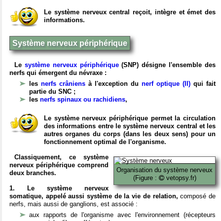
Le système nerveux central reçoit, intègre et émet des
informations.
Système nerveux périphérique
Le
système nerveux périphérique
(SNP) désigne l'ensemble des
nerfs qui émergent du névraxe :
les
nerfs crâniens
à l'exception du
nerf optique (II)
qui fait
partie du SNC ;
les
nerfs spinaux ou rachidiens
,
Le système nerveux périphérique permet la circulation
des informations entre le système nerveux central et les
autres organes du corps (dans les deux sens) pour un
fonctionnement optimal de l'organisme.
Classiquement, ce système
nerveux périphérique comprend
Organisation du système nerveux
deux branches.
(Figure :
vetopsy.fr)
1. Le système nerveux
somatique, appelé aussi système de la vie de relation,
composé de
nerfs, mais aussi de ganglions, est associé :
aux rapports de l'organisme avec l'environnement (récepteurs