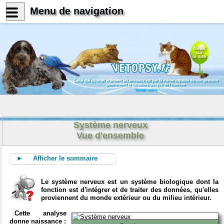
Menu de navigation
News
sur
le site
Celui qui connait vraiment les animaux est par là même capable de comprendre
pleinement le caractère unique de l'homme
Konrad Lorenz
Système nerveux
Vue d'ensemble
► Afficher le sommaire
Le système nerveux est un système biologique dont la
fonction est d'intégrer et de traiter des données, qu'elles
proviennent du monde extérieur ou du milieu intérieur.
Cette analyse
donne naissance :