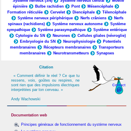
Système nerveux (SN)
Système nerveux central
Moelle
épinière
Bulbe rachidien
Pont
Mésencéphale
Formation réticulée
Cervelet
Diencéphale
Télencéphale
Système nerveux périphérique
Nerfs crâniens
Nerfs
spinaux (rachidiens)
Système nerveux autonome
Système
sympathique
Système parasympathique
Système entérique
Cytologie du SN
Neurones
Cellules gliales (névroglie)
Embryologie du SN
Neurophysiologie
Potentiels
membranaires
Récepteurs membranaires
Transporteurs
membranaires
Neurotransmetteurs
Synapses
Citation
« Comment définir le réel ? Ce que tu
ressens, vois, goûtes ou respires, ne
sont rien que des impulsions électriques
Contact
interprétées par ton cerveau. »
Andy Wachowski
Documentation web
Principes généraux de fonctionnement du système nerveux