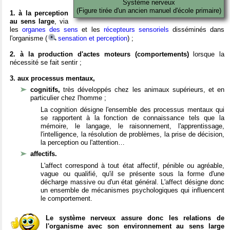
Système nerveux
(Figure tirée d'un ancien manuel d'école primaire)
1. à la perception
au sens large
, via
les
organes des sens
et les
récepteurs sensoriels
disséminés dans
l'organisme (
sensation et perception
) ;
2. à la production d'actes moteurs (comportements)
lorsque la
nécessité se fait sentir ;
3. aux processus mentaux,
cognitifs,
très développés chez les animaux supérieurs, et en
particulier chez l'homme ;
La cognition désigne l'ensemble des processus mentaux qui
se rapportent à la fonction de connaissance tels que la
mémoire, le langage, le raisonnement, l'apprentissage,
l'intelligence, la résolution de problèmes, la prise de décision,
la perception ou l'attention…
affectifs.
L'affect correspond à tout état affectif, pénible ou agréable,
vague ou qualifié, qu'il se présente sous la forme d'une
décharge massive ou d'un état général. L'affect désigne donc
un ensemble de mécanismes psychologiques qui influencent
le comportement.
Le système nerveux assure donc les relations de
l'organisme avec son environnement au sens large