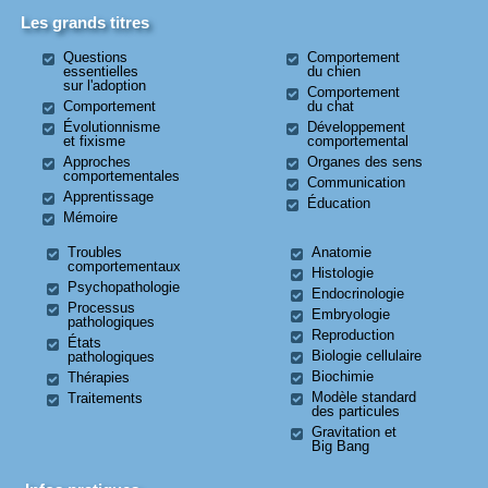
Les grands titres
Questions
Comportement
essentielles
du chien
sur l'adoption
Comportement
Comportement
du chat
Évolutionnisme
Développement
et fixisme
comportemental
Approches
Organes des sens
comportementales
Communication
Apprentissage
Éducation
Mémoire
Troubles
Anatomie
comportementaux
Histologie
Psychopathologie
Endocrinologie
Processus
Embryologie
pathologiques
Reproduction
États
Biologie cellulaire
pathologiques
Biochimie
Thérapies
Modèle standard
Traitements
des particules
Gravitation et
Big Bang