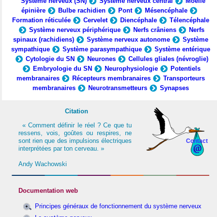
Système nerveux (SN)
Système nerveux central
Moelle
épinière
Bulbe rachidien
Pont
Mésencéphale
Formation réticulée
Cervelet
Diencéphale
Télencéphale
Système nerveux périphérique
Nerfs crâniens
Nerfs
spinaux (rachidiens)
Système nerveux autonome
Système
sympathique
Système parasympathique
Système entérique
Cytologie du SN
Neurones
Cellules gliales (névroglie)
Embryologie du SN
Neurophysiologie
Potentiels
membranaires
Récepteurs membranaires
Transporteurs
membranaires
Neurotransmetteurs
Synapses
Citation
« Comment définir le réel ? Ce que tu
ressens, vois, goûtes ou respires, ne
sont rien que des impulsions électriques
Contact
interprétées par ton cerveau. »
Andy Wachowski
Documentation web
Principes généraux de fonctionnement du système nerveux