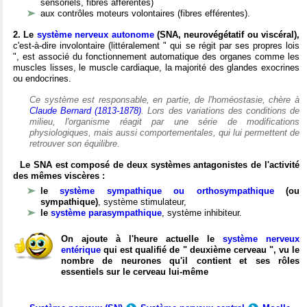
sensoriels, fibres afférentes)
aux contrôles moteurs volontaires (fibres efférentes).
2. Le
système nerveux autonome
(SNA, neurovégétatif ou viscéral),
c'est-à-dire involontaire (littéralement " qui se régit par ses propres lois
", est associé du fonctionnement automatique des organes comme les
muscles lisses, le muscle cardiaque, la majorité des glandes exocrines
ou endocrines.
Ce système est responsable, en partie, de l'homéostasie, chère à
Claude Bernard (1813-1878)
. Lors des variations des conditions de
milieu, l'organisme réagit par une série de modifications
physiologiques, mais aussi comportementales, qui lui permettent de
retrouver son équilibre.
Le SNA est composé de deux systèmes antagonistes de l'activité
des mêmes viscères :
le
système sympathique ou orthosympathique
(ou
sympathique)
, système stimulateur,
le
système parasympathique
, système inhibiteur.
On ajoute à l'heure actuelle le
système nerveux
entérique
qui est qualifié de " deuxième cerveau ", vu le
nombre de neurones qu'il contient et ses rôles
essentiels sur le cerveau lui-même