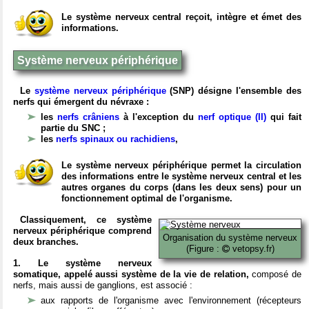
Le système nerveux central reçoit, intègre et émet des
informations.
Système nerveux périphérique
Le
système nerveux périphérique
(SNP) désigne l'ensemble des
nerfs qui émergent du névraxe :
les
nerfs crâniens
à l'exception du
nerf optique (II)
qui fait
partie du SNC ;
les
nerfs spinaux ou rachidiens
,
Le système nerveux périphérique permet la circulation
des informations entre le système nerveux central et les
autres organes du corps (dans les deux sens) pour un
fonctionnement optimal de l'organisme.
Classiquement, ce système
nerveux périphérique comprend
Organisation du système nerveux
deux branches.
(Figure :
vetopsy.fr)
1. Le système nerveux
somatique, appelé aussi système de la vie de relation,
composé de
nerfs, mais aussi de ganglions, est associé :
aux rapports de l'organisme avec l'environnement (récepteurs