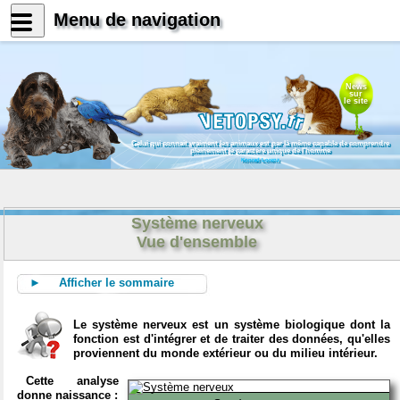
Menu de navigation
News
sur
le site
Celui qui connait vraiment les animaux est par là même capable de comprendre
pleinement le caractère unique de l'homme
Konrad Lorenz
Système nerveux
Vue d'ensemble
► Afficher le sommaire
Le système nerveux est un système biologique dont la
fonction est d'intégrer et de traiter des données, qu'elles
proviennent du monde extérieur ou du milieu intérieur.
Cette analyse
donne naissance :