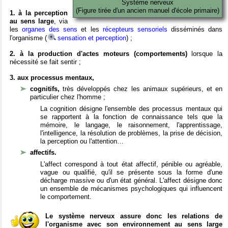
Système nerveux
(Figure tirée d'un ancien manuel d'école primaire)
1. à la perception
au sens large
, via
les
organes des sens
et les
récepteurs sensoriels
disséminés dans
l'organisme (
sensation et perception
) ;
2. à la production d'actes moteurs (comportements)
lorsque la
nécessité se fait sentir ;
3. aux processus mentaux,
cognitifs,
très développés chez les animaux supérieurs, et en
particulier chez l'homme ;
La cognition désigne l'ensemble des processus mentaux qui
se rapportent à la fonction de connaissance tels que la
mémoire, le langage, le raisonnement, l'apprentissage,
l'intelligence, la résolution de problèmes, la prise de décision,
la perception ou l'attention…
affectifs.
L'affect correspond à tout état affectif, pénible ou agréable,
vague ou qualifié, qu'il se présente sous la forme d'une
décharge massive ou d'un état général. L'affect désigne donc
un ensemble de mécanismes psychologiques qui influencent
le comportement.
Le système nerveux assure donc les relations de
l'organisme avec son environnement au sens large