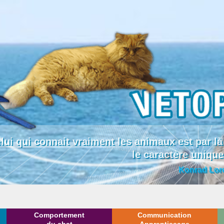
lui qui connait vraiment les animaux est par
le caractère uniqu
Konrad Lor
Comportement
Communication