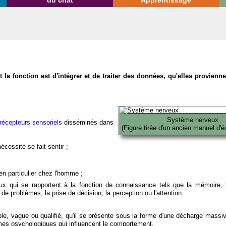
du chat
Apprentissage
la fonction est d'intégrer et de traiter des données, qu'elles provien
Système nerveux
récepteurs sensoriels
disséminés dans
(Figure tirée d'un ancien manuel d'é
écessité se fait sentir ;
en particulier chez l'homme ;
x qui se rapportent à la fonction de connaissance tels que la mémoire, l
on de problèmes, la prise de décision, la perception ou l'attention…
able, vague ou qualifié, qu'il se présente sous la forme d'une décharge massi
mes psychologiques qui influencent le comportement.