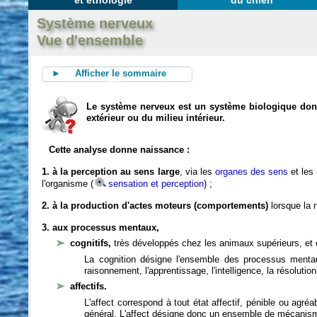
et éthologie
du chien
Système nerveux
Vue d'ensemble
► Afficher le sommaire
Le système nerveux est un système biologique dont 
extérieur ou du milieu intérieur.
Cette analyse donne naissance :
1. à la perception au sens large
, via les
organes des sens
et les
l'organisme (
sensation et perception
) ;
2. à la production d'actes moteurs (comportements)
lorsque la n
3. aux processus mentaux,
cognitifs,
très développés chez les animaux supérieurs, et 
La cognition désigne l'ensemble des processus mentau
raisonnement, l'apprentissage, l'intelligence, la résoluti
affectifs.
L'affect correspond à tout état affectif, pénible ou agré
général. L'affect désigne donc un ensemble de mécanis