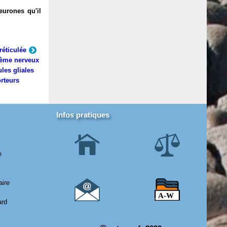
eurones qu'il
réticulée
ème nerveux
ules gliales
rteurs
Infos pratiques
e
aire
ard