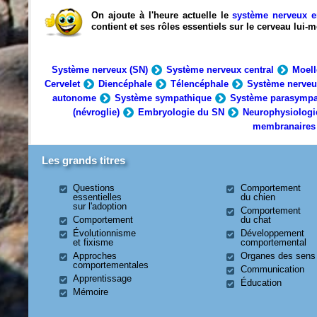
On ajoute à l'heure actuelle le
système nerveux e
contient et ses rôles essentiels sur le cerveau lui
Système nerveux (SN)
Système nerveux central
Moell
Cervelet
Diencéphale
Télencéphale
Système nerveu
autonome
Système sympathique
Système parasympa
(névroglie)
Embryologie du SN
Neurophysiologi
membranaires
Les grands titres
Questions
Comportement
essentielles
du chien
sur l'adoption
Comportement
Comportement
du chat
Évolutionnisme
Développement
et fixisme
comportemental
Approches
Organes des sens
comportementales
Communication
Apprentissage
Éducation
Mémoire