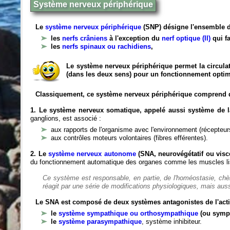
Système nerveux périphérique
Le
système nerveux périphérique
(SNP) désigne l'ensemble d
les
nerfs crâniens
à l'exception du
nerf optique (II)
qui fa
les
nerfs spinaux ou rachidiens
,
Le système nerveux périphérique permet la circulat
(dans les deux sens) pour un fonctionnement optim
Classiquement, ce système nerveux périphérique comprend 
1. Le système nerveux somatique, appelé aussi système de la
ganglions, est associé :
aux rapports de l'organisme avec l'environnement (récepteurs
aux contrôles moteurs volontaires (fibres efférentes).
2. Le
système nerveux autonome
(SNA, neurovégétatif ou viscé
du fonctionnement automatique des organes comme les muscles liss
Ce système est responsable, en partie, de l'homéostasie, ch
réagit par une série de modifications physiologiques, mais auss
Le SNA est composé de deux systèmes antagonistes de l'acti
le
système sympathique ou orthosympathique
(ou symp
le
système parasympathique
, système inhibiteur.