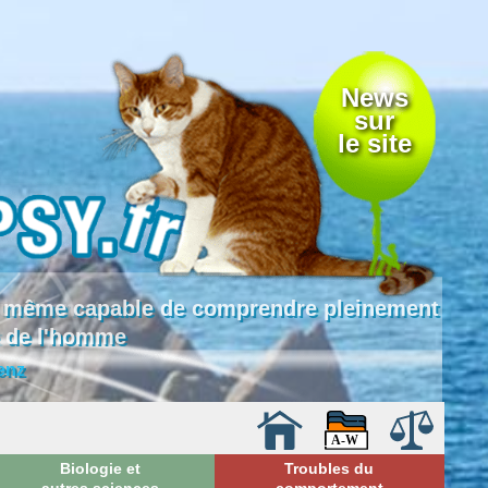
News
sur
le site
 là même capable de comprendre pleinement
e de l'homme
enz
Biologie et
Troubles du