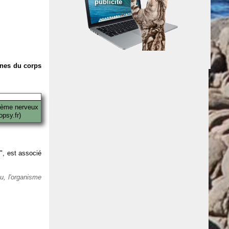
publicité
anes du corps
tème nerveux
psy.fr)
 ", est associé
eu, l'organisme