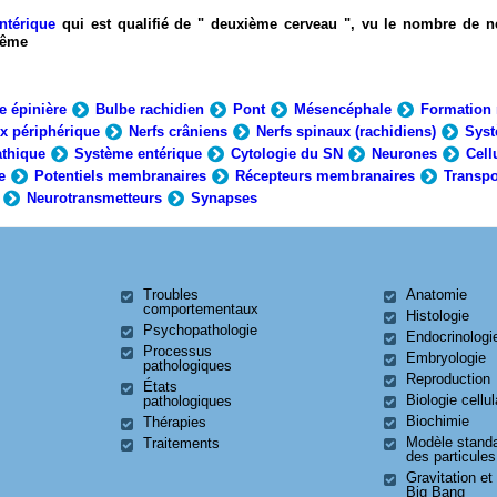
ntérique
qui est qualifié de " deuxième cerveau ", vu le nombre de n
-même
e épinière
Bulbe rachidien
Pont
Mésencéphale
Formation 
x périphérique
Nerfs crâniens
Nerfs spinaux (rachidiens)
Syst
thique
Système entérique
Cytologie du SN
Neurones
Cell
e
Potentiels membranaires
Récepteurs membranaires
Transpo
Neurotransmetteurs
Synapses
Troubles
Anatomie
comportementaux
Histologie
Psychopathologie
Endocrinologi
Processus
Embryologie
pathologiques
Reproduction
États
Biologie cellul
pathologiques
Biochimie
Thérapies
Modèle stand
Traitements
des particules
Gravitation et
Big Bang