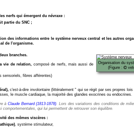
es nerfs qui émergent du névraxe :
it partie du SNC ;
ion des informations entre le système nerveux central et les autres org
al de l'organisme.
deux branches.
Organisation du sys
 vie de relation,
composé de nerfs, mais aussi de
(Figure :
veto
 sensoriels, fibres afférentes)
ral),
c'est-à-dire involontaire (littéralement " qui se régit par ses propres lois
es, le muscle cardiaque, la majorité des glandes exocrines ou endocrines.
ère à
Claude Bernard (1813-1878)
. Lors des variations des conditions de mili
i comportementales, qui lui permettent de retrouver son équilibre.
vité des mêmes viscères :
athique)
, système stimulateur,