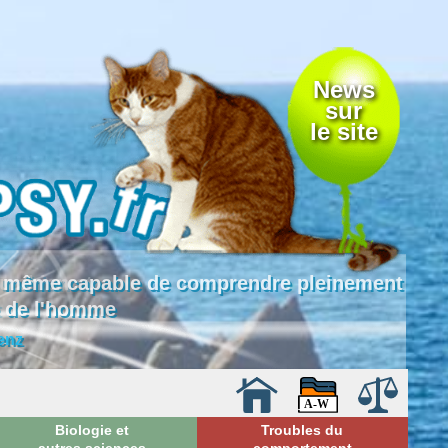
News
sur
le site
 là même capable de comprendre pleinement
e de l'homme
enz
Biologie et
Troubles du