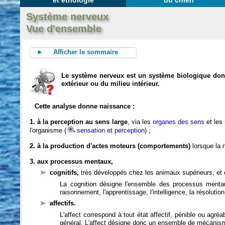
et éthologie
du chien
Système nerveux
Vue d'ensemble
► Afficher le sommaire
Le système nerveux est un système biologique dont 
extérieur ou du milieu intérieur.
Cette analyse donne naissance :
1. à la perception au sens large
, via les
organes des sens
et les
l'organisme (
sensation et perception
) ;
2. à la production d'actes moteurs (comportements)
lorsque la n
3. aux processus mentaux,
cognitifs,
très développés chez les animaux supérieurs, et 
La cognition désigne l'ensemble des processus mentau
raisonnement, l'apprentissage, l'intelligence, la résoluti
affectifs.
L'affect correspond à tout état affectif, pénible ou agré
général. L'affect désigne donc un ensemble de mécanis