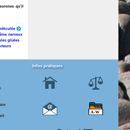
eurones qu'il
réticulée
ème nerveux
ules gliales
rteurs
Infos pratiques
e
aire
ard