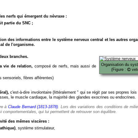
es nerfs qui émergent du névraxe :
it partie du SNC ;
ion des informations entre le système nerveux central et les autres org
al de l'organisme.
deux branches.
Organisation du sys
 vie de relation,
composé de nerfs, mais aussi de
(Figure :
veto
 sensoriels, fibres afférentes)
ral),
c'est-à-dire involontaire (littéralement " qui se régit par ses propres lois
es, le muscle cardiaque, la majorité des glandes exocrines ou endocrines.
ère à
Claude Bernard (1813-1878)
. Lors des variations des conditions de mili
i comportementales, qui lui permettent de retrouver son équilibre.
vité des mêmes viscères :
athique)
, système stimulateur,