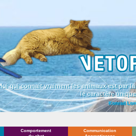
lui qui connait vraiment les animaux est par
le caractère uniqu
Konrad Lor
Comportement
Communication