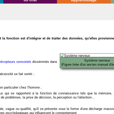
du chat
Apprentissage
la fonction est d'intégrer et de traiter des données, qu'elles provien
Système nerveux
récepteurs sensoriels
disséminés dans
(Figure tirée d'un ancien manuel d'é
écessité se fait sentir ;
en particulier chez l'homme ;
x qui se rapportent à la fonction de connaissance tels que la mémoire, l
on de problèmes, la prise de décision, la perception ou l'attention…
able, vague ou qualifié, qu'il se présente sous la forme d'une décharge massi
mes psychologiques qui influencent le comportement.