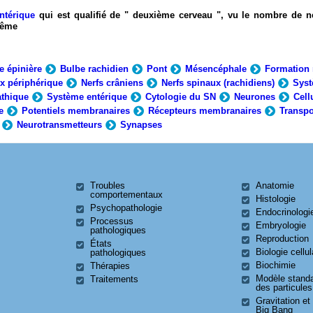
ntérique
qui est qualifié de " deuxième cerveau ", vu le nombre de n
-même
e épinière
Bulbe rachidien
Pont
Mésencéphale
Formation 
x périphérique
Nerfs crâniens
Nerfs spinaux (rachidiens)
Syst
thique
Système entérique
Cytologie du SN
Neurones
Cell
e
Potentiels membranaires
Récepteurs membranaires
Transpo
Neurotransmetteurs
Synapses
Troubles
Anatomie
comportementaux
Histologie
Psychopathologie
Endocrinologi
Processus
Embryologie
pathologiques
Reproduction
États
Biologie cellul
pathologiques
Biochimie
Thérapies
Modèle stand
Traitements
des particules
Gravitation et
Big Bang