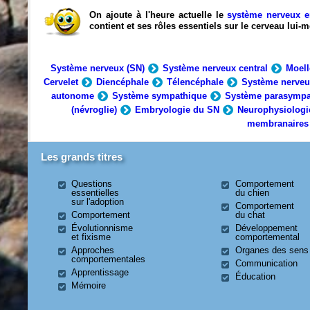
On ajoute à l'heure actuelle le
système nerveux e
contient et ses rôles essentiels sur le cerveau lui
Système nerveux (SN)
Système nerveux central
Moell
Cervelet
Diencéphale
Télencéphale
Système nerveu
autonome
Système sympathique
Système parasympa
(névroglie)
Embryologie du SN
Neurophysiologi
membranaires
Les grands titres
Questions
Comportement
essentielles
du chien
sur l'adoption
Comportement
Comportement
du chat
Évolutionnisme
Développement
et fixisme
comportemental
Approches
Organes des sens
comportementales
Communication
Apprentissage
Éducation
Mémoire