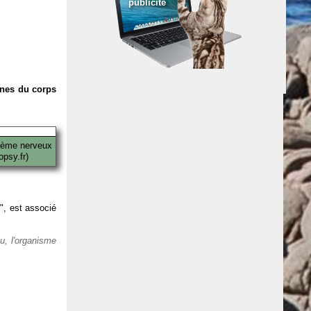
publicité
anes du corps
tème nerveux
psy.fr)
 ", est associé
eu, l'organisme