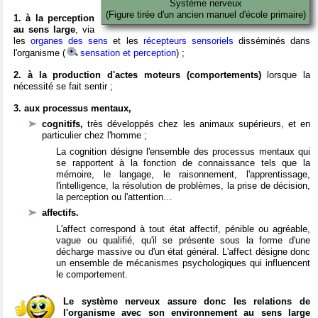
Système nerveux
(Figure tirée d'un ancien manuel d'école primaire)
1. à la perception
au sens large
, via
les
organes des sens
et les
récepteurs sensoriels
disséminés dans
l'organisme (
sensation et perception
) ;
2. à la production d'actes moteurs (comportements)
lorsque la
nécessité se fait sentir ;
3. aux processus mentaux,
cognitifs,
très développés chez les animaux supérieurs, et en
particulier chez l'homme ;
La cognition désigne l'ensemble des processus mentaux qui
se rapportent à la fonction de connaissance tels que la
mémoire, le langage, le raisonnement, l'apprentissage,
l'intelligence, la résolution de problèmes, la prise de décision,
la perception ou l'attention…
affectifs.
L'affect correspond à tout état affectif, pénible ou agréable,
vague ou qualifié, qu'il se présente sous la forme d'une
décharge massive ou d'un état général. L'affect désigne donc
un ensemble de mécanismes psychologiques qui influencent
le comportement.
Le système nerveux assure donc les relations de
l'organisme avec son environnement au sens large