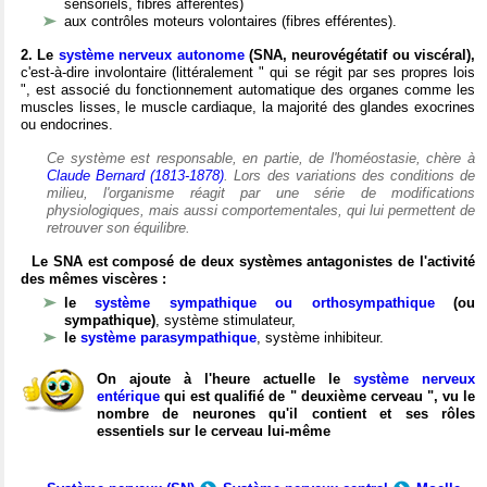
sensoriels, fibres afférentes)
aux contrôles moteurs volontaires (fibres efférentes).
2. Le
système nerveux autonome
(SNA, neurovégétatif ou viscéral),
c'est-à-dire involontaire (littéralement " qui se régit par ses propres lois
", est associé du fonctionnement automatique des organes comme les
muscles lisses, le muscle cardiaque, la majorité des glandes exocrines
ou endocrines.
Ce système est responsable, en partie, de l'homéostasie, chère à
Claude Bernard (1813-1878)
. Lors des variations des conditions de
milieu, l'organisme réagit par une série de modifications
physiologiques, mais aussi comportementales, qui lui permettent de
retrouver son équilibre.
Le SNA est composé de deux systèmes antagonistes de l'activité
des mêmes viscères :
le
système sympathique ou orthosympathique
(ou
sympathique)
, système stimulateur,
le
système parasympathique
, système inhibiteur.
On ajoute à l'heure actuelle le
système nerveux
entérique
qui est qualifié de " deuxième cerveau ", vu le
nombre de neurones qu'il contient et ses rôles
essentiels sur le cerveau lui-même