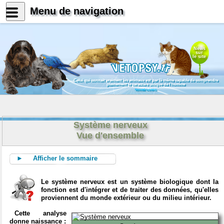
Menu de navigation
News
sur
le site
Celui qui connait vraiment les animaux est par là même capable de comprendre
pleinement le caractère unique de l'homme
Konrad Lorenz
Système nerveux
Vue d'ensemble
► Afficher le sommaire
Le système nerveux est un système biologique dont la
fonction est d'intégrer et de traiter des données, qu'elles
proviennent du monde extérieur ou du milieu intérieur.
Cette analyse
donne naissance :