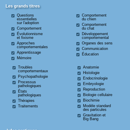
Les grands titres
Questions
Comportement
essentielles
du chien
sur l'adoption
Comportement
Comportement
du chat
Évolutionnisme
Développement
et fixisme
comportemental
Approches
Organes des sens
comportementales
Communication
Apprentissage
Éducation
Mémoire
Troubles
Anatomie
comportementaux
Histologie
Psychopathologie
Endocrinologie
Processus
Embryologie
pathologiques
Reproduction
États
Biologie cellulaire
pathologiques
Biochimie
Thérapies
Modèle standard
Traitements
des particules
Gravitation et
Big Bang