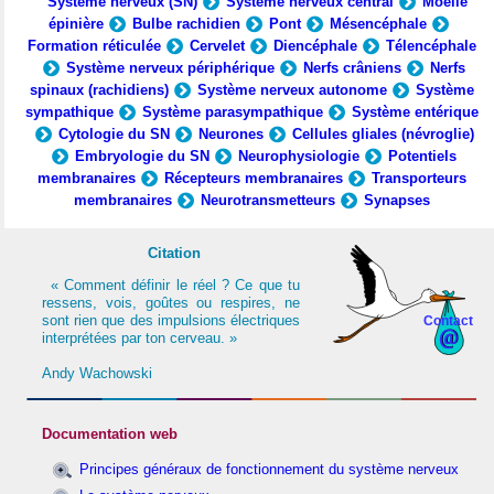
Système nerveux (SN)
Système nerveux central
Moelle
épinière
Bulbe rachidien
Pont
Mésencéphale
Formation réticulée
Cervelet
Diencéphale
Télencéphale
Système nerveux périphérique
Nerfs crâniens
Nerfs
spinaux (rachidiens)
Système nerveux autonome
Système
sympathique
Système parasympathique
Système entérique
Cytologie du SN
Neurones
Cellules gliales (névroglie)
Embryologie du SN
Neurophysiologie
Potentiels
membranaires
Récepteurs membranaires
Transporteurs
membranaires
Neurotransmetteurs
Synapses
Citation
« Comment définir le réel ? Ce que tu
ressens, vois, goûtes ou respires, ne
sont rien que des impulsions électriques
Contact
interprétées par ton cerveau. »
Andy Wachowski
Documentation web
Principes généraux de fonctionnement du système nerveux