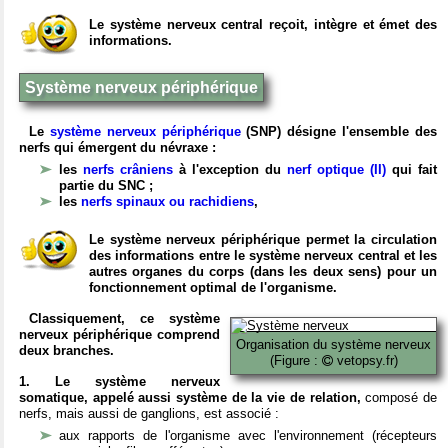
Le système nerveux central reçoit, intègre et émet des
informations.
Système nerveux périphérique
Le
système nerveux périphérique
(SNP) désigne l'ensemble des
nerfs qui émergent du névraxe :
les
nerfs crâniens
à l'exception du
nerf optique (II)
qui fait
partie du SNC ;
les
nerfs spinaux ou rachidiens
,
Le système nerveux périphérique permet la circulation
des informations entre le système nerveux central et les
autres organes du corps (dans les deux sens) pour un
fonctionnement optimal de l'organisme.
Classiquement, ce système
nerveux périphérique comprend
Organisation du système nerveux
deux branches.
(Figure :
vetopsy.fr)
1. Le système nerveux
somatique, appelé aussi système de la vie de relation,
composé de
nerfs, mais aussi de ganglions, est associé :
aux rapports de l'organisme avec l'environnement (récepteurs