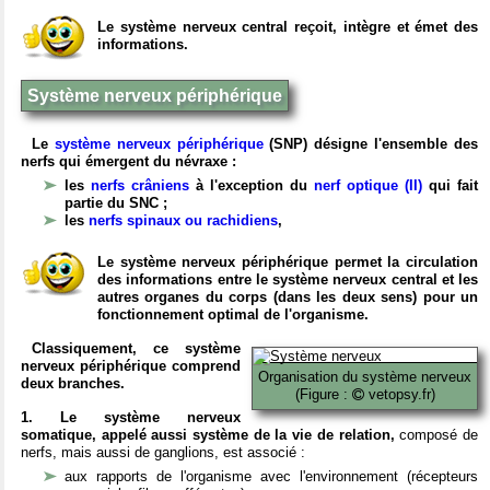
Le système nerveux central reçoit, intègre et émet des
informations.
Système nerveux périphérique
Le
système nerveux périphérique
(SNP) désigne l'ensemble des
nerfs qui émergent du névraxe :
les
nerfs crâniens
à l'exception du
nerf optique (II)
qui fait
partie du SNC ;
les
nerfs spinaux ou rachidiens
,
Le système nerveux périphérique permet la circulation
des informations entre le système nerveux central et les
autres organes du corps (dans les deux sens) pour un
fonctionnement optimal de l'organisme.
Classiquement, ce système
nerveux périphérique comprend
Organisation du système nerveux
deux branches.
(Figure :
vetopsy.fr)
1. Le système nerveux
somatique, appelé aussi système de la vie de relation,
composé de
nerfs, mais aussi de ganglions, est associé :
aux rapports de l'organisme avec l'environnement (récepteurs