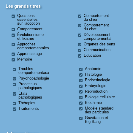
Les grands titres
Questions
Comportement
essentielles
du chien
sur l'adoption
Comportement
Comportement
du chat
Évolutionnisme
Développement
et fixisme
comportemental
Approches
Organes des sens
comportementales
Communication
Apprentissage
Éducation
Mémoire
Troubles
Anatomie
comportementaux
Histologie
Psychopathologie
Endocrinologie
Processus
Embryologie
pathologiques
Reproduction
États
Biologie cellulaire
pathologiques
Biochimie
Thérapies
Modèle standard
Traitements
des particules
Gravitation et
Big Bang