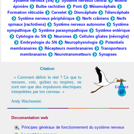
Système nerveux (SN)
Système nerveux central
Moelle
épinière
Bulbe rachidien
Pont
Mésencéphale
Formation réticulée
Cervelet
Diencéphale
Télencéphale
Système nerveux périphérique
Nerfs crâniens
Nerfs
spinaux (rachidiens)
Système nerveux autonome
Système
sympathique
Système parasympathique
Système entérique
Cytologie du SN
Neurones
Cellules gliales (névroglie)
Embryologie du SN
Neurophysiologie
Potentiels
membranaires
Récepteurs membranaires
Transporteurs
membranaires
Neurotransmetteurs
Synapses
Citation
« Comment définir le réel ? Ce que tu
ressens, vois, goûtes ou respires, ne
sont rien que des impulsions électriques
Contact
interprétées par ton cerveau. »
Andy Wachowski
Documentation web
Principes généraux de fonctionnement du système nerveux