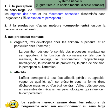
Système nerveux
(Figure tirée d'un ancien manuel d'école primaire)
1. à la perception
au sens large
, via
les
organes des sens
et les
récepteurs sensoriels
disséminés dans
l'organisme (
sensation et perception
) ;
2. à la production d'actes moteurs (comportements)
lorsque la
nécessité se fait sentir ;
3. aux processus mentaux,
cognitifs,
très développés chez les animaux supérieurs, et en
particulier chez l'homme ;
La cognition désigne l'ensemble des processus mentaux qui
se rapportent à la fonction de connaissance tels que la
mémoire, le langage, le raisonnement, l'apprentissage,
l'intelligence, la résolution de problèmes, la prise de décision,
la perception ou l'attention…
affectifs.
L'affect correspond à tout état affectif, pénible ou agréable,
vague ou qualifié, qu'il se présente sous la forme d'une
décharge massive ou d'un état général. L'affect désigne donc
un ensemble de mécanismes psychologiques qui influencent
le comportement.
Le système nerveux assure donc les relations de
l'organisme avec son environnement au sens large