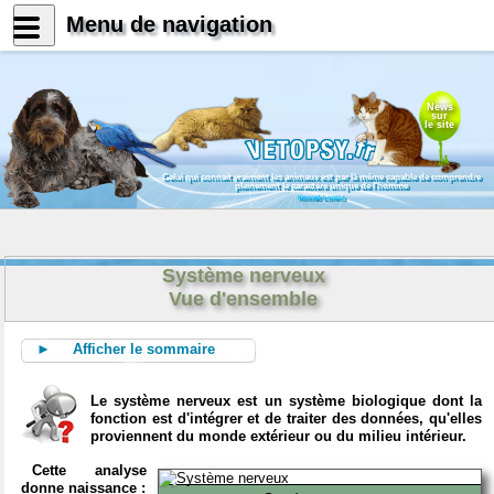
Menu de navigation
News
sur
le site
Celui qui connait vraiment les animaux est par là même capable de comprendre
pleinement le caractère unique de l'homme
Konrad Lorenz
Système nerveux
Vue d'ensemble
► Afficher le sommaire
Le système nerveux est un système biologique dont la
fonction est d'intégrer et de traiter des données, qu'elles
proviennent du monde extérieur ou du milieu intérieur.
Cette analyse
donne naissance :