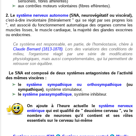
sensoriels, fibres afférentes)
aux contrôles moteurs volontaires (fibres efférentes).
2. Le
système nerveux autonome
(SNA, neurovégétatif ou viscéral),
c'est-à-dire involontaire (littéralement " qui se régit par ses propres lois
", est associé du fonctionnement automatique des organes comme les
muscles lisses, le muscle cardiaque, la majorité des glandes exocrines
ou endocrines.
Ce système est responsable, en partie, de l'homéostasie, chère à
Claude Bernard (1813-1878)
. Lors des variations des conditions de
milieu, l'organisme réagit par une série de modifications
physiologiques, mais aussi comportementales, qui lui permettent de
retrouver son équilibre.
Le SNA est composé de deux systèmes antagonistes de l'activité
des mêmes viscères :
le
système sympathique ou orthosympathique
(ou
sympathique)
, système stimulateur,
le
système parasympathique
, système inhibiteur.
On ajoute à l'heure actuelle le
système nerveux
entérique
qui est qualifié de " deuxième cerveau ", vu le
nombre de neurones qu'il contient et ses rôles
essentiels sur le cerveau lui-même