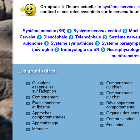
On ajoute à l'heure actuelle le
système nerveux e
contient et ses rôles essentiels sur le cerveau lui
Système nerveux (SN)
Système nerveux central
Moell
Cervelet
Diencéphale
Télencéphale
Système nerveu
autonome
Système sympathique
Système parasympa
(névroglie)
Embryologie du SN
Neurophysiologi
membranaires
Les grands titres
Questions
Comportement
essentielles
du chien
sur l'adoption
Comportement
Comportement
du chat
Évolutionnisme
Développement
et fixisme
comportemental
Approches
Organes des sens
comportementales
Communication
Apprentissage
Éducation
Mémoire