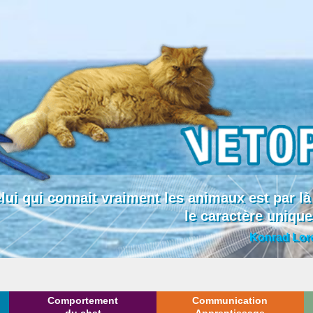
lui qui connait vraiment les animaux est par
le caractère uniqu
Konrad Lor
Comportement
Communication