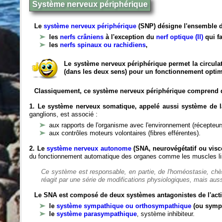
Système nerveux périphérique
Le
système nerveux périphérique
(SNP) désigne l'ensemble d
les
nerfs crâniens
à l'exception du
nerf optique (II)
qui fa
les
nerfs spinaux ou rachidiens
,
Le système nerveux périphérique permet la circulat
(dans les deux sens) pour un fonctionnement optim
Classiquement, ce système nerveux périphérique comprend 
1. Le système nerveux somatique, appelé aussi système de la
ganglions, est associé :
aux rapports de l'organisme avec l'environnement (récepteurs
aux contrôles moteurs volontaires (fibres efférentes).
2. Le
système nerveux autonome
(SNA, neurovégétatif ou viscé
du fonctionnement automatique des organes comme les muscles liss
Ce système est responsable, en partie, de l'homéostasie, ch
réagit par une série de modifications physiologiques, mais auss
Le SNA est composé de deux systèmes antagonistes de l'acti
le
système sympathique ou orthosympathique
(ou symp
le
système parasympathique
, système inhibiteur.