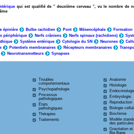
ntérique
qui est qualifié de " deuxième cerveau ", vu le nombre de n
-même
e épinière
Bulbe rachidien
Pont
Mésencéphale
Formation 
x périphérique
Nerfs crâniens
Nerfs spinaux (rachidiens)
Syst
thique
Système entérique
Cytologie du SN
Neurones
Cell
e
Potentiels membranaires
Récepteurs membranaires
Transpo
Neurotransmetteurs
Synapses
Troubles
Anatomie
comportementaux
Histologie
Psychopathologie
Endocrinologi
Processus
Embryologie
pathologiques
Reproduction
États
Biologie cellul
pathologiques
Biochimie
Thérapies
Modèle stand
Traitements
des particules
Gravitation et
Big Bang