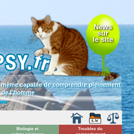
News
sur
le site
 là même capable de comprendre pleinement
e de l'homme
enz
Biologie et
Troubles du