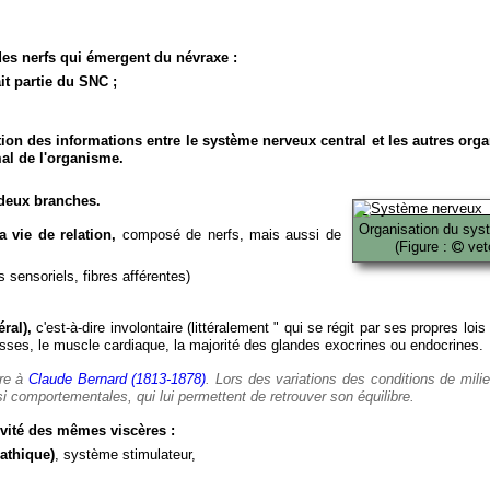
es nerfs qui émergent du névraxe :
it partie du SNC ;
ion des informations entre le système nerveux central et les autres org
al de l'organisme.
deux branches.
Organisation du sys
 vie de relation,
composé de nerfs, mais aussi de
(Figure :
veto
 sensoriels, fibres afférentes)
ral),
c'est-à-dire involontaire (littéralement " qui se régit par ses propres lois
es, le muscle cardiaque, la majorité des glandes exocrines ou endocrines.
ère à
Claude Bernard (1813-1878)
. Lors des variations des conditions de mili
i comportementales, qui lui permettent de retrouver son équilibre.
vité des mêmes viscères :
athique)
, système stimulateur,