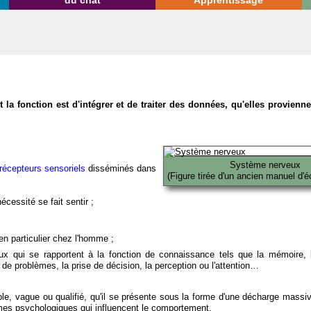
du chat
Apprentissage
la fonction est d'intégrer et de traiter des données, qu'elles provien
Système nerveux
récepteurs sensoriels
disséminés dans
(Figure tirée d'un ancien manuel d'é
écessité se fait sentir ;
en particulier chez l'homme ;
x qui se rapportent à la fonction de connaissance tels que la mémoire, l
on de problèmes, la prise de décision, la perception ou l'attention…
able, vague ou qualifié, qu'il se présente sous la forme d'une décharge massi
mes psychologiques qui influencent le comportement.