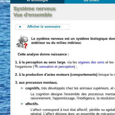
et éthologie
du chien
Système nerveux
Vue d'ensemble
► Afficher le sommaire
Le système nerveux est un système biologique dont 
extérieur ou du milieu intérieur.
Cette analyse donne naissance :
1. à la perception au sens large
, via les
organes des sens
et les
l'organisme (
sensation et perception
) ;
2. à la production d'actes moteurs (comportements)
lorsque la n
3. aux processus mentaux,
cognitifs,
très développés chez les animaux supérieurs, et 
La cognition désigne l'ensemble des processus mentau
raisonnement, l'apprentissage, l'intelligence, la résoluti
affectifs.
L'affect correspond à tout état affectif, pénible ou agré
général. L'affect désigne donc un ensemble de mécanis