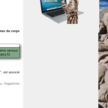
publicité
anes du corps
tème nerveux
psy.fr)
 ", est associé
eu, l'organisme