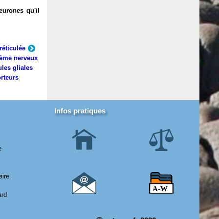
eurones qu'il
réticulée
ème nerveux
ules gliales
rteurs
Infos pratiques
e
aire
ard