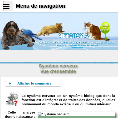
Menu de navigation
News
sur
le site
Celui qui connait vraiment les animaux est par là même capable de comprendre
pleinement le caractère unique de l'homme
Konrad Lorenz
Système nerveux
Vue d'ensemble
► Afficher le sommaire
Le système nerveux est un système biologique dont la
fonction est d'intégrer et de traiter des données, qu'elles
proviennent du monde extérieur ou du milieu intérieur.
Cette analyse
donne naissance :