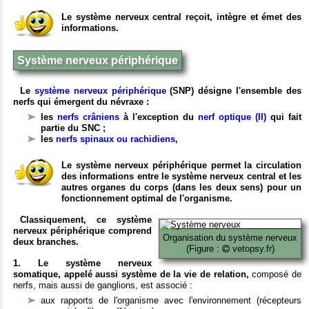
Le système nerveux central reçoit, intègre et émet des
informations.
Système nerveux périphérique
Le
système nerveux périphérique
(SNP) désigne l'ensemble des
nerfs qui émergent du névraxe :
les
nerfs crâniens
à l'exception du
nerf optique (II)
qui fait
partie du SNC ;
les
nerfs spinaux ou rachidiens
,
Le système nerveux périphérique permet la circulation
des informations entre le système nerveux central et les
autres organes du corps (dans les deux sens) pour un
fonctionnement optimal de l'organisme.
Classiquement, ce système
nerveux périphérique comprend
Organisation du système nerveux
deux branches.
(Figure :
vetopsy.fr)
1. Le système nerveux
somatique, appelé aussi système de la vie de relation,
composé de
nerfs, mais aussi de ganglions, est associé :
aux rapports de l'organisme avec l'environnement (récepteurs