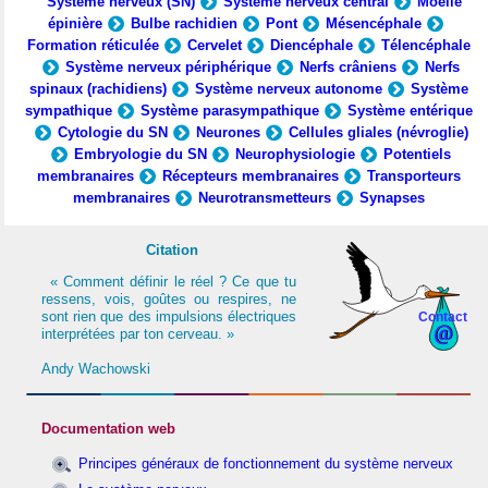
Système nerveux (SN)
Système nerveux central
Moelle
épinière
Bulbe rachidien
Pont
Mésencéphale
Formation réticulée
Cervelet
Diencéphale
Télencéphale
Système nerveux périphérique
Nerfs crâniens
Nerfs
spinaux (rachidiens)
Système nerveux autonome
Système
sympathique
Système parasympathique
Système entérique
Cytologie du SN
Neurones
Cellules gliales (névroglie)
Embryologie du SN
Neurophysiologie
Potentiels
membranaires
Récepteurs membranaires
Transporteurs
membranaires
Neurotransmetteurs
Synapses
Citation
« Comment définir le réel ? Ce que tu
ressens, vois, goûtes ou respires, ne
sont rien que des impulsions électriques
Contact
interprétées par ton cerveau. »
Andy Wachowski
Documentation web
Principes généraux de fonctionnement du système nerveux