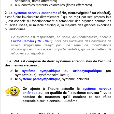
sensoriels, fibres afférentes)
aux contrôles moteurs volontaires (fibres efférentes).
2. Le
système nerveux autonome
(SNA, neurovégétatif ou viscéral),
c'est-à-dire involontaire (littéralement " qui se régit par ses propres lois
", est associé du fonctionnement automatique des organes comme les
muscles lisses, le muscle cardiaque, la majorité des glandes exocrines
ou endocrines.
Ce système est responsable, en partie, de l'homéostasie, chère à
Claude Bernard (1813-1878)
. Lors des variations des conditions de
milieu, l'organisme réagit par une série de modifications
physiologiques, mais aussi comportementales, qui lui permettent de
retrouver son équilibre.
Le SNA est composé de deux systèmes antagonistes de l'activité
des mêmes viscères :
le
système sympathique ou orthosympathique
(ou
sympathique)
, système stimulateur,
le
système parasympathique
, système inhibiteur.
On ajoute à l'heure actuelle le
système nerveux
entérique
qui est qualifié de " deuxième cerveau ", vu le
nombre de neurones qu'il contient et ses rôles
essentiels sur le cerveau lui-même