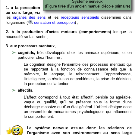
Système nerveux
(Figure tirée d'un ancien manuel d'école primaire)
1. à la perception
au sens large
, via
les
organes des sens
et les
récepteurs sensoriels
disséminés dans
l'organisme (
sensation et perception
) ;
2. à la production d'actes moteurs (comportements)
lorsque la
nécessité se fait sentir ;
3. aux processus mentaux,
cognitifs,
très développés chez les animaux supérieurs, et en
particulier chez l'homme ;
La cognition désigne l'ensemble des processus mentaux qui
se rapportent à la fonction de connaissance tels que la
mémoire, le langage, le raisonnement, l'apprentissage,
l'intelligence, la résolution de problèmes, la prise de décision,
la perception ou l'attention…
affectifs.
L'affect correspond à tout état affectif, pénible ou agréable,
vague ou qualifié, qu'il se présente sous la forme d'une
décharge massive ou d'un état général. L'affect désigne donc
un ensemble de mécanismes psychologiques qui influencent
le comportement.
Le système nerveux assure donc les relations de
l'organisme avec son environnement au sens large