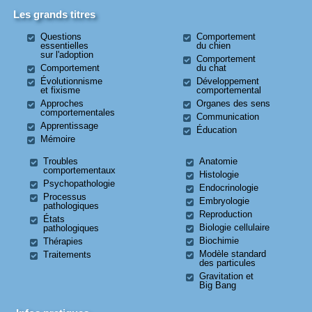
Les grands titres
Questions
Comportement
essentielles
du chien
sur l'adoption
Comportement
Comportement
du chat
Évolutionnisme
Développement
et fixisme
comportemental
Approches
Organes des sens
comportementales
Communication
Apprentissage
Éducation
Mémoire
Troubles
Anatomie
comportementaux
Histologie
Psychopathologie
Endocrinologie
Processus
Embryologie
pathologiques
Reproduction
États
Biologie cellulaire
pathologiques
Biochimie
Thérapies
Modèle standard
Traitements
des particules
Gravitation et
Big Bang