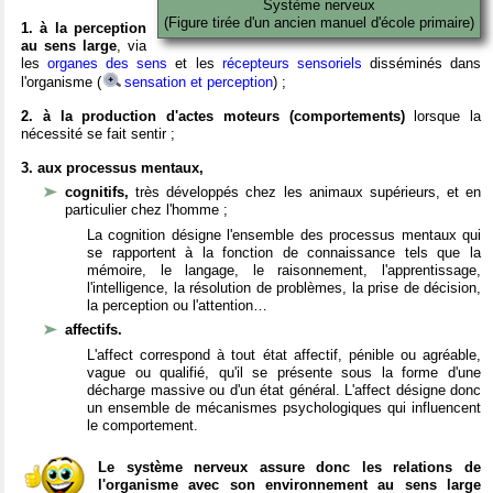
Système nerveux
(Figure tirée d'un ancien manuel d'école primaire)
1. à la perception
au sens large
, via
les
organes des sens
et les
récepteurs sensoriels
disséminés dans
l'organisme (
sensation et perception
) ;
2. à la production d'actes moteurs (comportements)
lorsque la
nécessité se fait sentir ;
3. aux processus mentaux,
cognitifs,
très développés chez les animaux supérieurs, et en
particulier chez l'homme ;
La cognition désigne l'ensemble des processus mentaux qui
se rapportent à la fonction de connaissance tels que la
mémoire, le langage, le raisonnement, l'apprentissage,
l'intelligence, la résolution de problèmes, la prise de décision,
la perception ou l'attention…
affectifs.
L'affect correspond à tout état affectif, pénible ou agréable,
vague ou qualifié, qu'il se présente sous la forme d'une
décharge massive ou d'un état général. L'affect désigne donc
un ensemble de mécanismes psychologiques qui influencent
le comportement.
Le système nerveux assure donc les relations de
l'organisme avec son environnement au sens large