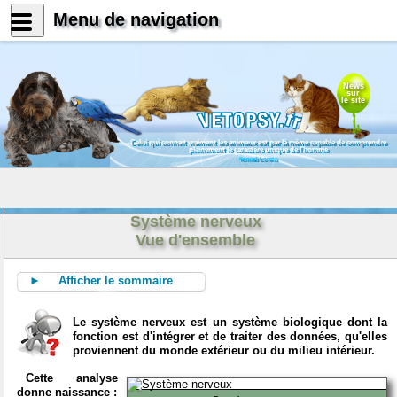
Menu de navigation
News
sur
le site
Celui qui connait vraiment les animaux est par là même capable de comprendre
pleinement le caractère unique de l'homme
Konrad Lorenz
Système nerveux
Vue d'ensemble
► Afficher le sommaire
Le système nerveux est un système biologique dont la
fonction est d'intégrer et de traiter des données, qu'elles
proviennent du monde extérieur ou du milieu intérieur.
Cette analyse
donne naissance :