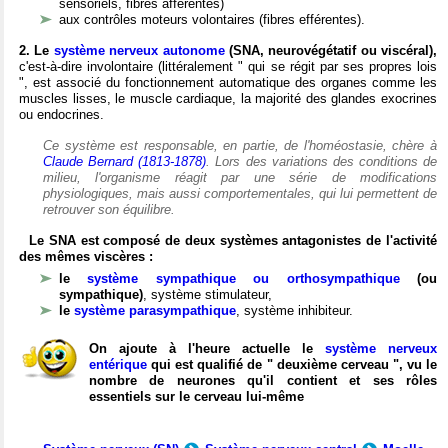
sensoriels, fibres afférentes)
aux contrôles moteurs volontaires (fibres efférentes).
2. Le
système nerveux autonome
(SNA, neurovégétatif ou viscéral),
c'est-à-dire involontaire (littéralement " qui se régit par ses propres lois
", est associé du fonctionnement automatique des organes comme les
muscles lisses, le muscle cardiaque, la majorité des glandes exocrines
ou endocrines.
Ce système est responsable, en partie, de l'homéostasie, chère à
Claude Bernard (1813-1878)
. Lors des variations des conditions de
milieu, l'organisme réagit par une série de modifications
physiologiques, mais aussi comportementales, qui lui permettent de
retrouver son équilibre.
Le SNA est composé de deux systèmes antagonistes de l'activité
des mêmes viscères :
le
système sympathique ou orthosympathique
(ou
sympathique)
, système stimulateur,
le
système parasympathique
, système inhibiteur.
On ajoute à l'heure actuelle le
système nerveux
entérique
qui est qualifié de " deuxième cerveau ", vu le
nombre de neurones qu'il contient et ses rôles
essentiels sur le cerveau lui-même