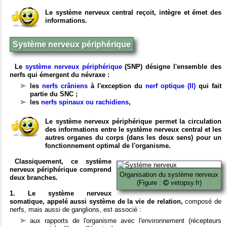
Le système nerveux central reçoit, intègre et émet des
informations.
Système nerveux périphérique
Le
système nerveux périphérique
(SNP) désigne l'ensemble des
nerfs qui émergent du névraxe :
les
nerfs crâniens
à l'exception du
nerf optique (II)
qui fait
partie du SNC ;
les
nerfs spinaux ou rachidiens
,
Le système nerveux périphérique permet la circulation
des informations entre le système nerveux central et les
autres organes du corps (dans les deux sens) pour un
fonctionnement optimal de l'organisme.
Classiquement, ce système
nerveux périphérique comprend
Organisation du système nerveux
deux branches.
(Figure :
vetopsy.fr)
1. Le système nerveux
somatique, appelé aussi système de la vie de relation,
composé de
nerfs, mais aussi de ganglions, est associé :
aux rapports de l'organisme avec l'environnement (récepteurs