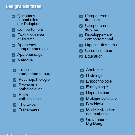
Les grands titres
Questions
Comportement
essentielles
du chien
sur l'adoption
Comportement
Comportement
du chat
Évolutionnisme
Développement
et fixisme
comportemental
Approches
Organes des sens
comportementales
Communication
Apprentissage
Éducation
Mémoire
Troubles
Anatomie
comportementaux
Histologie
Psychopathologie
Endocrinologie
Processus
Embryologie
pathologiques
Reproduction
États
Biologie cellulaire
pathologiques
Biochimie
Thérapies
Modèle standard
Traitements
des particules
Gravitation et
Big Bang