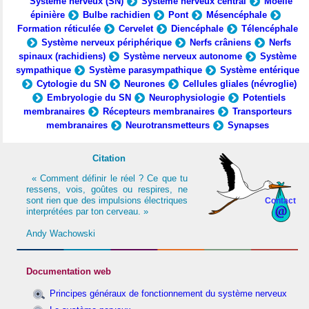
Système nerveux (SN)
Système nerveux central
Moelle
épinière
Bulbe rachidien
Pont
Mésencéphale
Formation réticulée
Cervelet
Diencéphale
Télencéphale
Système nerveux périphérique
Nerfs crâniens
Nerfs
spinaux (rachidiens)
Système nerveux autonome
Système
sympathique
Système parasympathique
Système entérique
Cytologie du SN
Neurones
Cellules gliales (névroglie)
Embryologie du SN
Neurophysiologie
Potentiels
membranaires
Récepteurs membranaires
Transporteurs
membranaires
Neurotransmetteurs
Synapses
Citation
« Comment définir le réel ? Ce que tu
ressens, vois, goûtes ou respires, ne
sont rien que des impulsions électriques
Contact
interprétées par ton cerveau. »
Andy Wachowski
Documentation web
Principes généraux de fonctionnement du système nerveux