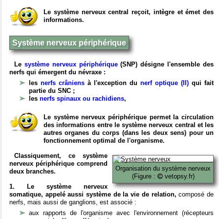
Le système nerveux central reçoit, intègre et émet des
informations.
Système nerveux périphérique
Le
système nerveux périphérique
(SNP) désigne l'ensemble des
nerfs qui émergent du névraxe :
les
nerfs crâniens
à l'exception du
nerf optique (II)
qui fait
partie du SNC ;
les
nerfs spinaux ou rachidiens
,
Le système nerveux périphérique permet la circulation
des informations entre le système nerveux central et les
autres organes du corps (dans les deux sens) pour un
fonctionnement optimal de l'organisme.
Classiquement, ce système
nerveux périphérique comprend
Organisation du système nerveux
deux branches.
(Figure :
vetopsy.fr)
1. Le système nerveux
somatique, appelé aussi système de la vie de relation,
composé de
nerfs, mais aussi de ganglions, est associé :
aux rapports de l'organisme avec l'environnement (récepteurs