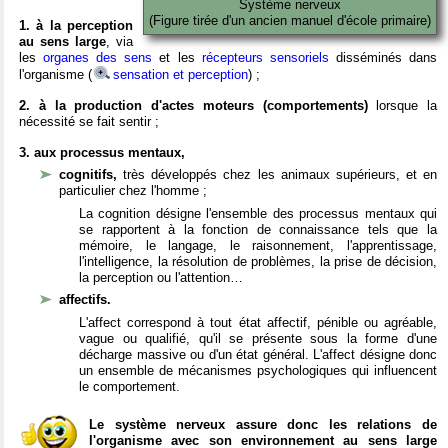
Système nerveux
(Figure tirée d'un ancien manuel d'école primaire)
1. à la perception
au sens large
, via
les
organes des sens
et les
récepteurs sensoriels
disséminés dans
l'organisme (
sensation et perception
) ;
2. à la production d'actes moteurs (comportements)
lorsque la
nécessité se fait sentir ;
3. aux processus mentaux,
cognitifs,
très développés chez les animaux supérieurs, et en
particulier chez l'homme ;
La cognition désigne l'ensemble des processus mentaux qui
se rapportent à la fonction de connaissance tels que la
mémoire, le langage, le raisonnement, l'apprentissage,
l'intelligence, la résolution de problèmes, la prise de décision,
la perception ou l'attention…
affectifs.
L'affect correspond à tout état affectif, pénible ou agréable,
vague ou qualifié, qu'il se présente sous la forme d'une
décharge massive ou d'un état général. L'affect désigne donc
un ensemble de mécanismes psychologiques qui influencent
le comportement.
Le système nerveux assure donc les relations de
l'organisme avec son environnement au sens large