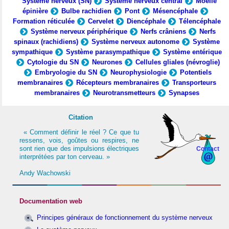
Système nerveux (SN)
Système nerveux central
Moelle
épinière
Bulbe rachidien
Pont
Mésencéphale
Formation réticulée
Cervelet
Diencéphale
Télencéphale
Système nerveux périphérique
Nerfs crâniens
Nerfs
spinaux (rachidiens)
Système nerveux autonome
Système
sympathique
Système parasympathique
Système entérique
Cytologie du SN
Neurones
Cellules gliales (névroglie)
Embryologie du SN
Neurophysiologie
Potentiels
membranaires
Récepteurs membranaires
Transporteurs
membranaires
Neurotransmetteurs
Synapses
Citation
« Comment définir le réel ? Ce que tu
ressens, vois, goûtes ou respires, ne
sont rien que des impulsions électriques
Contact
interprétées par ton cerveau. »
Andy Wachowski
Documentation web
Principes généraux de fonctionnement du système nerveux