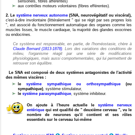
sensoriels, fibres afférentes)
aux contrôles moteurs volontaires (fibres efférentes).
2. Le
système nerveux autonome
(SNA, neurovégétatif ou viscéral),
c'est-à-dire involontaire (littéralement " qui se régit par ses propres lois
", est associé du fonctionnement automatique des organes comme les
muscles lisses, le muscle cardiaque, la majorité des glandes exocrines
ou endocrines.
Ce système est responsable, en partie, de l'homéostasie, chère à
Claude Bernard (1813-1878)
. Lors des variations des conditions de
milieu, l'organisme réagit par une série de modifications
physiologiques, mais aussi comportementales, qui lui permettent de
retrouver son équilibre.
Le SNA est composé de deux systèmes antagonistes de l'activité
des mêmes viscères :
le
système sympathique ou orthosympathique
(ou
sympathique)
, système stimulateur,
le
système parasympathique
, système inhibiteur.
On ajoute à l'heure actuelle le
système nerveux
entérique
qui est qualifié de " deuxième cerveau ", vu le
nombre de neurones qu'il contient et ses rôles
essentiels sur le cerveau lui-même