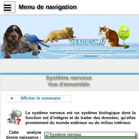
Menu de navigation
News
sur
le site
Celui qui connait vraiment les animaux est par là même capable de comprendre
pleinement le caractère unique de l'homme
Konrad Lorenz
Système nerveux
Vue d'ensemble
► Afficher le sommaire
Le système nerveux est un système biologique dont la
fonction est d'intégrer et de traiter des données, qu'elles
proviennent du monde extérieur ou du milieu intérieur.
Cette analyse
donne naissance :