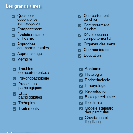
Les grands titres
Questions
Comportement
essentielles
du chien
sur l'adoption
Comportement
Comportement
du chat
Évolutionnisme
Développement
et fixisme
comportemental
Approches
Organes des sens
comportementales
Communication
Apprentissage
Éducation
Mémoire
Troubles
Anatomie
comportementaux
Histologie
Psychopathologie
Endocrinologie
Processus
Embryologie
pathologiques
Reproduction
États
Biologie cellulaire
pathologiques
Biochimie
Thérapies
Modèle standard
Traitements
des particules
Gravitation et
Big Bang