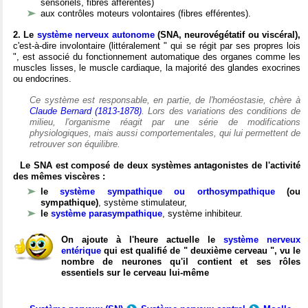
sensoriels, fibres afférentes)
aux contrôles moteurs volontaires (fibres efférentes).
2. Le
système nerveux autonome
(SNA, neurovégétatif ou viscéral),
c'est-à-dire involontaire (littéralement " qui se régit par ses propres lois
", est associé du fonctionnement automatique des organes comme les
muscles lisses, le muscle cardiaque, la majorité des glandes exocrines
ou endocrines.
Ce système est responsable, en partie, de l'homéostasie, chère à
Claude Bernard (1813-1878)
. Lors des variations des conditions de
milieu, l'organisme réagit par une série de modifications
physiologiques, mais aussi comportementales, qui lui permettent de
retrouver son équilibre.
Le SNA est composé de deux systèmes antagonistes de l'activité
des mêmes viscères :
le
système sympathique ou orthosympathique
(ou
sympathique)
, système stimulateur,
le
système parasympathique
, système inhibiteur.
On ajoute à l'heure actuelle le
système nerveux
entérique
qui est qualifié de " deuxième cerveau ", vu le
nombre de neurones qu'il contient et ses rôles
essentiels sur le cerveau lui-même