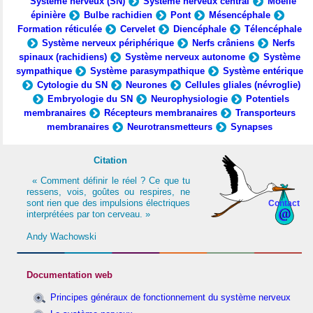
Système nerveux (SN)
Système nerveux central
Moelle
épinière
Bulbe rachidien
Pont
Mésencéphale
Formation réticulée
Cervelet
Diencéphale
Télencéphale
Système nerveux périphérique
Nerfs crâniens
Nerfs
spinaux (rachidiens)
Système nerveux autonome
Système
sympathique
Système parasympathique
Système entérique
Cytologie du SN
Neurones
Cellules gliales (névroglie)
Embryologie du SN
Neurophysiologie
Potentiels
membranaires
Récepteurs membranaires
Transporteurs
membranaires
Neurotransmetteurs
Synapses
Citation
« Comment définir le réel ? Ce que tu
ressens, vois, goûtes ou respires, ne
sont rien que des impulsions électriques
Contact
interprétées par ton cerveau. »
Andy Wachowski
Documentation web
Principes généraux de fonctionnement du système nerveux