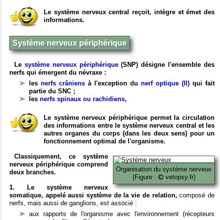
Le système nerveux central reçoit, intègre et émet des
informations.
Système nerveux périphérique
Le
système nerveux périphérique
(SNP) désigne l'ensemble des
nerfs qui émergent du névraxe :
les
nerfs crâniens
à l'exception du
nerf optique (II)
qui fait
partie du SNC ;
les
nerfs spinaux ou rachidiens
,
Le système nerveux périphérique permet la circulation
des informations entre le système nerveux central et les
autres organes du corps (dans les deux sens) pour un
fonctionnement optimal de l'organisme.
Classiquement, ce système
nerveux périphérique comprend
Organisation du système nerveux
deux branches.
(Figure :
vetopsy.fr)
1. Le système nerveux
somatique, appelé aussi système de la vie de relation,
composé de
nerfs, mais aussi de ganglions, est associé :
aux rapports de l'organisme avec l'environnement (récepteurs