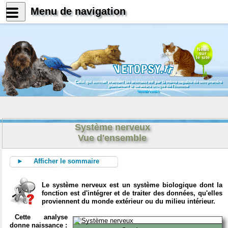
Menu de navigation
News
sur
le site
Celui qui connait vraiment les animaux est par là même capable de comprendre
pleinement le caractère unique de l'homme
Konrad Lorenz
Système nerveux
Vue d'ensemble
► Afficher le sommaire
Le système nerveux est un système biologique dont la
fonction est d'intégrer et de traiter des données, qu'elles
proviennent du monde extérieur ou du milieu intérieur.
Cette analyse
donne naissance :