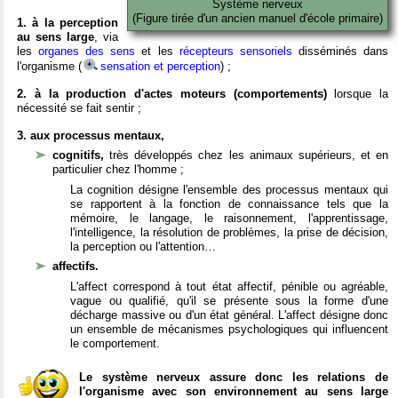
Système nerveux
(Figure tirée d'un ancien manuel d'école primaire)
1. à la perception
au sens large
, via
les
organes des sens
et les
récepteurs sensoriels
disséminés dans
l'organisme (
sensation et perception
) ;
2. à la production d'actes moteurs (comportements)
lorsque la
nécessité se fait sentir ;
3. aux processus mentaux,
cognitifs,
très développés chez les animaux supérieurs, et en
particulier chez l'homme ;
La cognition désigne l'ensemble des processus mentaux qui
se rapportent à la fonction de connaissance tels que la
mémoire, le langage, le raisonnement, l'apprentissage,
l'intelligence, la résolution de problèmes, la prise de décision,
la perception ou l'attention…
affectifs.
L'affect correspond à tout état affectif, pénible ou agréable,
vague ou qualifié, qu'il se présente sous la forme d'une
décharge massive ou d'un état général. L'affect désigne donc
un ensemble de mécanismes psychologiques qui influencent
le comportement.
Le système nerveux assure donc les relations de
l'organisme avec son environnement au sens large