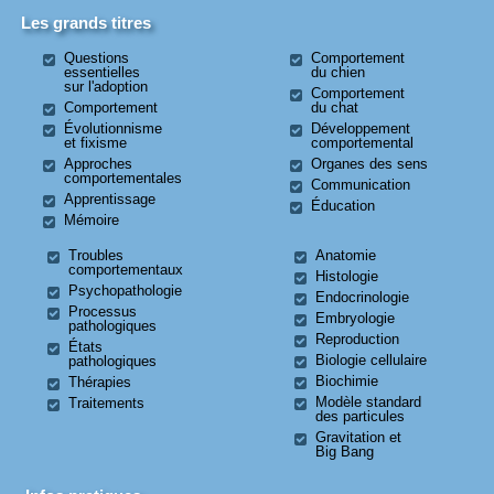
Les grands titres
Questions
Comportement
essentielles
du chien
sur l'adoption
Comportement
Comportement
du chat
Évolutionnisme
Développement
et fixisme
comportemental
Approches
Organes des sens
comportementales
Communication
Apprentissage
Éducation
Mémoire
Troubles
Anatomie
comportementaux
Histologie
Psychopathologie
Endocrinologie
Processus
Embryologie
pathologiques
Reproduction
États
Biologie cellulaire
pathologiques
Biochimie
Thérapies
Modèle standard
Traitements
des particules
Gravitation et
Big Bang