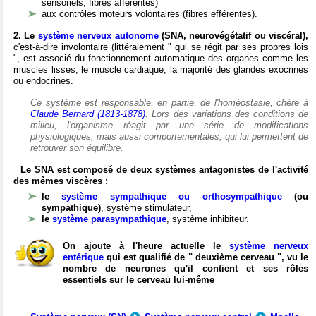
sensoriels, fibres afférentes)
aux contrôles moteurs volontaires (fibres efférentes).
2. Le
système nerveux autonome
(SNA, neurovégétatif ou viscéral),
c'est-à-dire involontaire (littéralement " qui se régit par ses propres lois
", est associé du fonctionnement automatique des organes comme les
muscles lisses, le muscle cardiaque, la majorité des glandes exocrines
ou endocrines.
Ce système est responsable, en partie, de l'homéostasie, chère à
Claude Bernard (1813-1878)
. Lors des variations des conditions de
milieu, l'organisme réagit par une série de modifications
physiologiques, mais aussi comportementales, qui lui permettent de
retrouver son équilibre.
Le SNA est composé de deux systèmes antagonistes de l'activité
des mêmes viscères :
le
système sympathique ou orthosympathique
(ou
sympathique)
, système stimulateur,
le
système parasympathique
, système inhibiteur.
On ajoute à l'heure actuelle le
système nerveux
entérique
qui est qualifié de " deuxième cerveau ", vu le
nombre de neurones qu'il contient et ses rôles
essentiels sur le cerveau lui-même