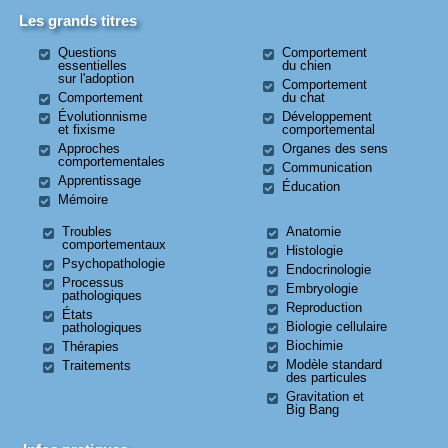
Les grands titres
Questions
Comportement
essentielles
du chien
sur l'adoption
Comportement
Comportement
du chat
Évolutionnisme
Développement
et fixisme
comportemental
Approches
Organes des sens
comportementales
Communication
Apprentissage
Éducation
Mémoire
Troubles
Anatomie
comportementaux
Histologie
Psychopathologie
Endocrinologie
Processus
Embryologie
pathologiques
Reproduction
États
Biologie cellulaire
pathologiques
Biochimie
Thérapies
Modèle standard
Traitements
des particules
Gravitation et
Big Bang