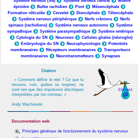
Système nerveux (SN)
Système nerveux central
Moelle
épinière
Bulbe rachidien
Pont
Mésencéphale
Formation réticulée
Cervelet
Diencéphale
Télencéphale
Système nerveux périphérique
Nerfs crâniens
Nerfs
spinaux (rachidiens)
Système nerveux autonome
Système
sympathique
Système parasympathique
Système entérique
Cytologie du SN
Neurones
Cellules gliales (névroglie)
Embryologie du SN
Neurophysiologie
Potentiels
membranaires
Récepteurs membranaires
Transporteurs
membranaires
Neurotransmetteurs
Synapses
Citation
« Comment définir le réel ? Ce que tu
ressens, vois, goûtes ou respires, ne
sont rien que des impulsions électriques
Contact
interprétées par ton cerveau. »
Andy Wachowski
Documentation web
Principes généraux de fonctionnement du système nerveux