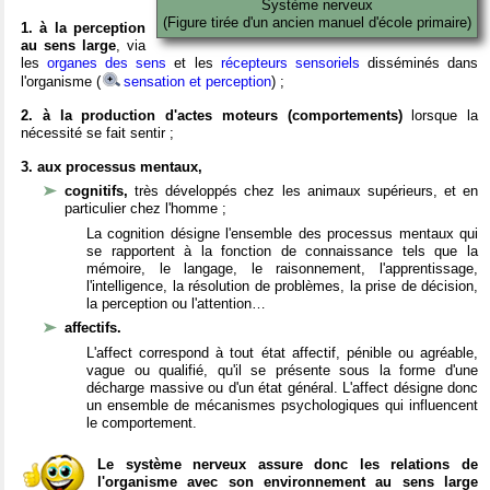
Système nerveux
(Figure tirée d'un ancien manuel d'école primaire)
1. à la perception
au sens large
, via
les
organes des sens
et les
récepteurs sensoriels
disséminés dans
l'organisme (
sensation et perception
) ;
2. à la production d'actes moteurs (comportements)
lorsque la
nécessité se fait sentir ;
3. aux processus mentaux,
cognitifs,
très développés chez les animaux supérieurs, et en
particulier chez l'homme ;
La cognition désigne l'ensemble des processus mentaux qui
se rapportent à la fonction de connaissance tels que la
mémoire, le langage, le raisonnement, l'apprentissage,
l'intelligence, la résolution de problèmes, la prise de décision,
la perception ou l'attention…
affectifs.
L'affect correspond à tout état affectif, pénible ou agréable,
vague ou qualifié, qu'il se présente sous la forme d'une
décharge massive ou d'un état général. L'affect désigne donc
un ensemble de mécanismes psychologiques qui influencent
le comportement.
Le système nerveux assure donc les relations de
l'organisme avec son environnement au sens large