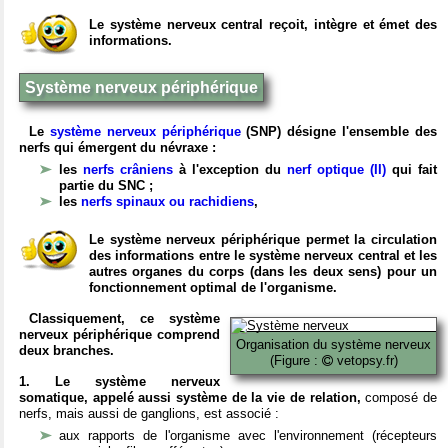
Le système nerveux central reçoit, intègre et émet des
informations.
Système nerveux périphérique
Le
système nerveux périphérique
(SNP) désigne l'ensemble des
nerfs qui émergent du névraxe :
les
nerfs crâniens
à l'exception du
nerf optique (II)
qui fait
partie du SNC ;
les
nerfs spinaux ou rachidiens
,
Le système nerveux périphérique permet la circulation
des informations entre le système nerveux central et les
autres organes du corps (dans les deux sens) pour un
fonctionnement optimal de l'organisme.
Classiquement, ce système
nerveux périphérique comprend
Organisation du système nerveux
deux branches.
(Figure :
vetopsy.fr)
1. Le système nerveux
somatique, appelé aussi système de la vie de relation,
composé de
nerfs, mais aussi de ganglions, est associé :
aux rapports de l'organisme avec l'environnement (récepteurs