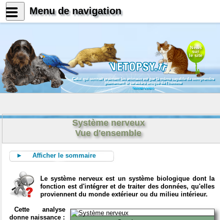
Menu de navigation
News
sur
le site
Celui qui connait vraiment les animaux est par là même capable de comprendre
pleinement le caractère unique de l'homme
Konrad Lorenz
Système nerveux
Vue d'ensemble
► Afficher le sommaire
Le système nerveux est un système biologique dont la
fonction est d'intégrer et de traiter des données, qu'elles
proviennent du monde extérieur ou du milieu intérieur.
Cette analyse
donne naissance :