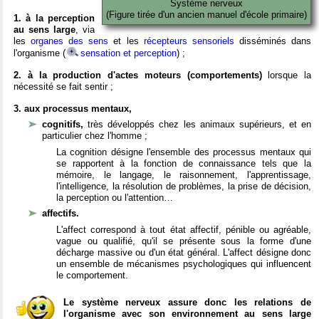
Système nerveux
(Figure tirée d'un ancien manuel d'école primaire)
1. à la perception
au sens large
, via
les
organes des sens
et les
récepteurs sensoriels
disséminés dans
l'organisme (
sensation et perception
) ;
2. à la production d'actes moteurs (comportements)
lorsque la
nécessité se fait sentir ;
3. aux processus mentaux,
cognitifs,
très développés chez les animaux supérieurs, et en
particulier chez l'homme ;
La cognition désigne l'ensemble des processus mentaux qui
se rapportent à la fonction de connaissance tels que la
mémoire, le langage, le raisonnement, l'apprentissage,
l'intelligence, la résolution de problèmes, la prise de décision,
la perception ou l'attention…
affectifs.
L'affect correspond à tout état affectif, pénible ou agréable,
vague ou qualifié, qu'il se présente sous la forme d'une
décharge massive ou d'un état général. L'affect désigne donc
un ensemble de mécanismes psychologiques qui influencent
le comportement.
Le système nerveux assure donc les relations de
l'organisme avec son environnement au sens large