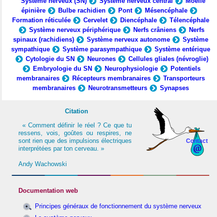
Système nerveux (SN)
Système nerveux central
Moelle
épinière
Bulbe rachidien
Pont
Mésencéphale
Formation réticulée
Cervelet
Diencéphale
Télencéphale
Système nerveux périphérique
Nerfs crâniens
Nerfs
spinaux (rachidiens)
Système nerveux autonome
Système
sympathique
Système parasympathique
Système entérique
Cytologie du SN
Neurones
Cellules gliales (névroglie)
Embryologie du SN
Neurophysiologie
Potentiels
membranaires
Récepteurs membranaires
Transporteurs
membranaires
Neurotransmetteurs
Synapses
Citation
« Comment définir le réel ? Ce que tu
ressens, vois, goûtes ou respires, ne
sont rien que des impulsions électriques
Contact
interprétées par ton cerveau. »
Andy Wachowski
Documentation web
Principes généraux de fonctionnement du système nerveux