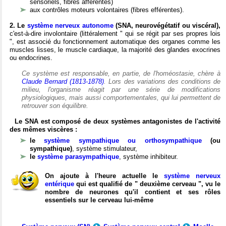
sensoriels, fibres afférentes)
aux contrôles moteurs volontaires (fibres efférentes).
2. Le
système nerveux autonome
(SNA, neurovégétatif ou viscéral),
c'est-à-dire involontaire (littéralement " qui se régit par ses propres lois
", est associé du fonctionnement automatique des organes comme les
muscles lisses, le muscle cardiaque, la majorité des glandes exocrines
ou endocrines.
Ce système est responsable, en partie, de l'homéostasie, chère à
Claude Bernard (1813-1878)
. Lors des variations des conditions de
milieu, l'organisme réagit par une série de modifications
physiologiques, mais aussi comportementales, qui lui permettent de
retrouver son équilibre.
Le SNA est composé de deux systèmes antagonistes de l'activité
des mêmes viscères :
le
système sympathique ou orthosympathique
(ou
sympathique)
, système stimulateur,
le
système parasympathique
, système inhibiteur.
On ajoute à l'heure actuelle le
système nerveux
entérique
qui est qualifié de " deuxième cerveau ", vu le
nombre de neurones qu'il contient et ses rôles
essentiels sur le cerveau lui-même