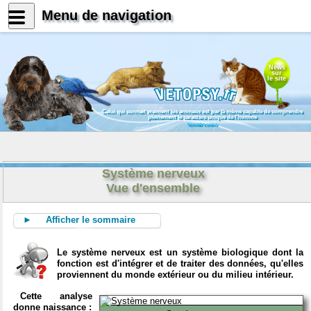
Menu de navigation
News
sur
le site
Celui qui connait vraiment les animaux est par là même capable de comprendre
pleinement le caractère unique de l'homme
Konrad Lorenz
Système nerveux
Vue d'ensemble
► Afficher le sommaire
Le système nerveux est un système biologique dont la
fonction est d'intégrer et de traiter des données, qu'elles
proviennent du monde extérieur ou du milieu intérieur.
Cette analyse
donne naissance :