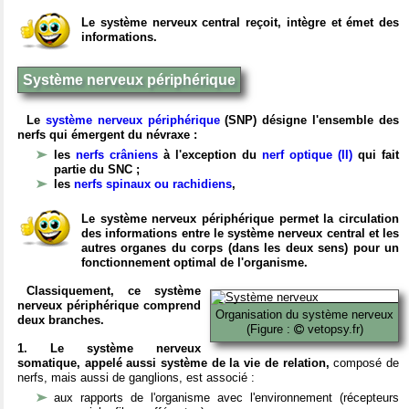
Le système nerveux central reçoit, intègre et émet des
informations.
Système nerveux périphérique
Le
système nerveux périphérique
(SNP) désigne l'ensemble des
nerfs qui émergent du névraxe :
les
nerfs crâniens
à l'exception du
nerf optique (II)
qui fait
partie du SNC ;
les
nerfs spinaux ou rachidiens
,
Le système nerveux périphérique permet la circulation
des informations entre le système nerveux central et les
autres organes du corps (dans les deux sens) pour un
fonctionnement optimal de l'organisme.
Classiquement, ce système
nerveux périphérique comprend
Organisation du système nerveux
deux branches.
(Figure :
vetopsy.fr)
1. Le système nerveux
somatique, appelé aussi système de la vie de relation,
composé de
nerfs, mais aussi de ganglions, est associé :
aux rapports de l'organisme avec l'environnement (récepteurs