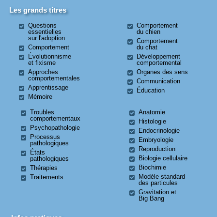
Les grands titres
Questions
Comportement
essentielles
du chien
sur l'adoption
Comportement
Comportement
du chat
Évolutionnisme
Développement
et fixisme
comportemental
Approches
Organes des sens
comportementales
Communication
Apprentissage
Éducation
Mémoire
Troubles
Anatomie
comportementaux
Histologie
Psychopathologie
Endocrinologie
Processus
Embryologie
pathologiques
Reproduction
États
Biologie cellulaire
pathologiques
Biochimie
Thérapies
Modèle standard
Traitements
des particules
Gravitation et
Big Bang