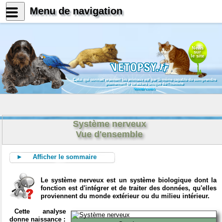
Menu de navigation
News
sur
le site
Celui qui connait vraiment les animaux est par là même capable de comprendre
pleinement le caractère unique de l'homme
Konrad Lorenz
Système nerveux
Vue d'ensemble
► Afficher le sommaire
Le système nerveux est un système biologique dont la
fonction est d'intégrer et de traiter des données, qu'elles
proviennent du monde extérieur ou du milieu intérieur.
Cette analyse
donne naissance :