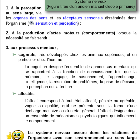
Système nerveux
(Figure tirée d'un ancien manuel d'école primaire)
1. à la perception
au sens large
, via
les
organes des sens
et les
récepteurs sensoriels
disséminés dans
l'organisme (
sensation et perception
) ;
2. à la production d'actes moteurs (comportements)
lorsque la
nécessité se fait sentir ;
3. aux processus mentaux,
cognitifs,
très développés chez les animaux supérieurs, et en
particulier chez l'homme ;
La cognition désigne l'ensemble des processus mentaux qui
se rapportent à la fonction de connaissance tels que la
mémoire, le langage, le raisonnement, l'apprentissage,
l'intelligence, la résolution de problèmes, la prise de décision,
la perception ou l'attention…
affectifs.
L'affect correspond à tout état affectif, pénible ou agréable,
vague ou qualifié, qu'il se présente sous la forme d'une
décharge massive ou d'un état général. L'affect désigne donc
un ensemble de mécanismes psychologiques qui influencent
le comportement.
Le système nerveux assure donc les relations de
l'organisme avec son environnement au sens large