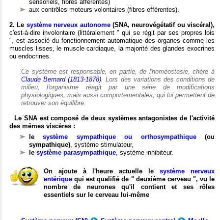
sensoriels, fibres afférentes)
aux contrôles moteurs volontaires (fibres efférentes).
2. Le
système nerveux autonome
(SNA, neurovégétatif ou viscéral),
c'est-à-dire involontaire (littéralement " qui se régit par ses propres lois
", est associé du fonctionnement automatique des organes comme les
muscles lisses, le muscle cardiaque, la majorité des glandes exocrines
ou endocrines.
Ce système est responsable, en partie, de l'homéostasie, chère à
Claude Bernard (1813-1878)
. Lors des variations des conditions de
milieu, l'organisme réagit par une série de modifications
physiologiques, mais aussi comportementales, qui lui permettent de
retrouver son équilibre.
Le SNA est composé de deux systèmes antagonistes de l'activité
des mêmes viscères :
le
système sympathique ou orthosympathique
(ou
sympathique)
, système stimulateur,
le
système parasympathique
, système inhibiteur.
On ajoute à l'heure actuelle le
système nerveux
entérique
qui est qualifié de " deuxième cerveau ", vu le
nombre de neurones qu'il contient et ses rôles
essentiels sur le cerveau lui-même