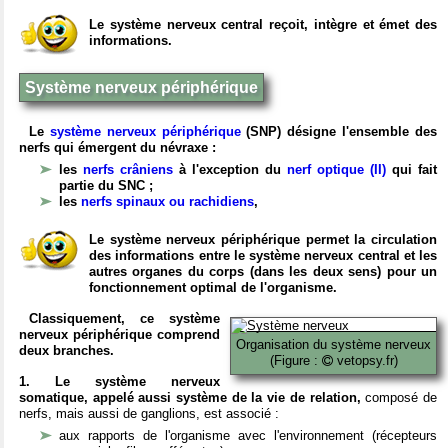
Le système nerveux central reçoit, intègre et émet des
informations.
Système nerveux périphérique
Le
système nerveux périphérique
(SNP) désigne l'ensemble des
nerfs qui émergent du névraxe :
les
nerfs crâniens
à l'exception du
nerf optique (II)
qui fait
partie du SNC ;
les
nerfs spinaux ou rachidiens
,
Le système nerveux périphérique permet la circulation
des informations entre le système nerveux central et les
autres organes du corps (dans les deux sens) pour un
fonctionnement optimal de l'organisme.
Classiquement, ce système
nerveux périphérique comprend
Organisation du système nerveux
deux branches.
(Figure :
vetopsy.fr)
1. Le système nerveux
somatique, appelé aussi système de la vie de relation,
composé de
nerfs, mais aussi de ganglions, est associé :
aux rapports de l'organisme avec l'environnement (récepteurs