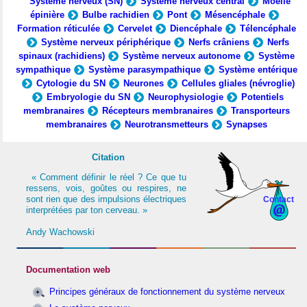
Système nerveux (SN)
Système nerveux central
Moelle
épinière
Bulbe rachidien
Pont
Mésencéphale
Formation réticulée
Cervelet
Diencéphale
Télencéphale
Système nerveux périphérique
Nerfs crâniens
Nerfs
spinaux (rachidiens)
Système nerveux autonome
Système
sympathique
Système parasympathique
Système entérique
Cytologie du SN
Neurones
Cellules gliales (névroglie)
Embryologie du SN
Neurophysiologie
Potentiels
membranaires
Récepteurs membranaires
Transporteurs
membranaires
Neurotransmetteurs
Synapses
Citation
« Comment définir le réel ? Ce que tu
ressens, vois, goûtes ou respires, ne
sont rien que des impulsions électriques
Contact
interprétées par ton cerveau. »
Andy Wachowski
Documentation web
Principes généraux de fonctionnement du système nerveux