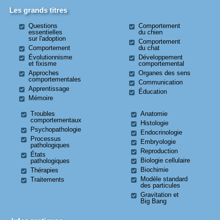
Les grands titres
Questions
Comportement
essentielles
du chien
sur l'adoption
Comportement
Comportement
du chat
Évolutionnisme
Développement
et fixisme
comportemental
Approches
Organes des sens
comportementales
Communication
Apprentissage
Éducation
Mémoire
Troubles
Anatomie
comportementaux
Histologie
Psychopathologie
Endocrinologie
Processus
Embryologie
pathologiques
Reproduction
États
Biologie cellulaire
pathologiques
Biochimie
Thérapies
Modèle standard
Traitements
des particules
Gravitation et
Big Bang