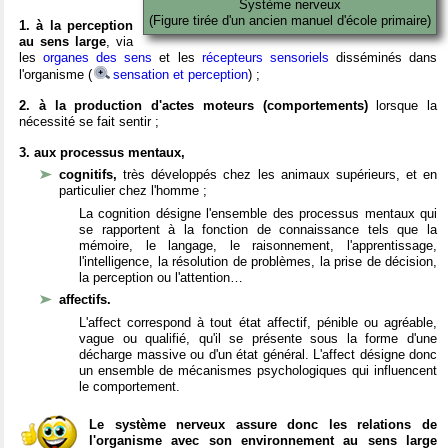
Système nerveux
(Figure tirée d'un ancien manuel d'école primaire)
1. à la perception
au sens large
, via
les
organes des sens
et les
récepteurs sensoriels
disséminés dans
l'organisme (
sensation et perception
) ;
2. à la production d'actes moteurs (comportements)
lorsque la
nécessité se fait sentir ;
3. aux processus mentaux,
cognitifs,
très développés chez les animaux supérieurs, et en
particulier chez l'homme ;
La cognition désigne l'ensemble des processus mentaux qui
se rapportent à la fonction de connaissance tels que la
mémoire, le langage, le raisonnement, l'apprentissage,
l'intelligence, la résolution de problèmes, la prise de décision,
la perception ou l'attention…
affectifs.
L'affect correspond à tout état affectif, pénible ou agréable,
vague ou qualifié, qu'il se présente sous la forme d'une
décharge massive ou d'un état général. L'affect désigne donc
un ensemble de mécanismes psychologiques qui influencent
le comportement.
Le système nerveux assure donc les relations de
l'organisme avec son environnement au sens large