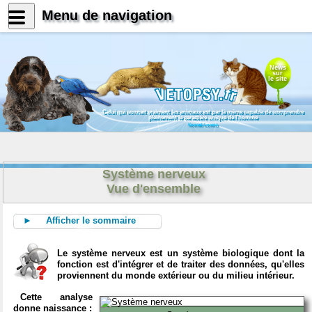
Menu de navigation
News
sur
le site
Celui qui connait vraiment les animaux est par là même capable de comprendre
pleinement le caractère unique de l'homme
Konrad Lorenz
Système nerveux
Vue d'ensemble
► Afficher le sommaire
Le système nerveux est un système biologique dont la
fonction est d'intégrer et de traiter des données, qu'elles
proviennent du monde extérieur ou du milieu intérieur.
Cette analyse
donne naissance :