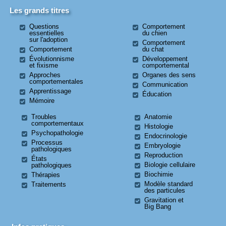
Les grands titres
Questions
Comportement
essentielles
du chien
sur l'adoption
Comportement
Comportement
du chat
Évolutionnisme
Développement
et fixisme
comportemental
Approches
Organes des sens
comportementales
Communication
Apprentissage
Éducation
Mémoire
Troubles
Anatomie
comportementaux
Histologie
Psychopathologie
Endocrinologie
Processus
Embryologie
pathologiques
Reproduction
États
Biologie cellulaire
pathologiques
Biochimie
Thérapies
Modèle standard
Traitements
des particules
Gravitation et
Big Bang