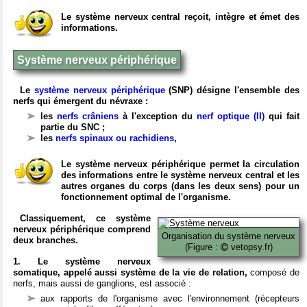
Le système nerveux central reçoit, intègre et émet des
informations.
Système nerveux périphérique
Le
système nerveux périphérique
(SNP) désigne l'ensemble des
nerfs qui émergent du névraxe :
les
nerfs crâniens
à l'exception du
nerf optique (II)
qui fait
partie du SNC ;
les
nerfs spinaux ou rachidiens
,
Le système nerveux périphérique permet la circulation
des informations entre le système nerveux central et les
autres organes du corps (dans les deux sens) pour un
fonctionnement optimal de l'organisme.
Classiquement, ce système
nerveux périphérique comprend
Organisation du système nerveux
deux branches.
(Figure :
vetopsy.fr)
1. Le système nerveux
somatique, appelé aussi système de la vie de relation,
composé de
nerfs, mais aussi de ganglions, est associé :
aux rapports de l'organisme avec l'environnement (récepteurs