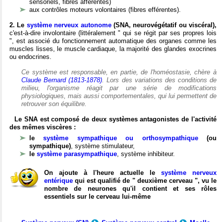
sensoriels, fibres afférentes)
aux contrôles moteurs volontaires (fibres efférentes).
2. Le
système nerveux autonome
(SNA, neurovégétatif ou viscéral),
c'est-à-dire involontaire (littéralement " qui se régit par ses propres lois
", est associé du fonctionnement automatique des organes comme les
muscles lisses, le muscle cardiaque, la majorité des glandes exocrines
ou endocrines.
Ce système est responsable, en partie, de l'homéostasie, chère à
Claude Bernard (1813-1878)
. Lors des variations des conditions de
milieu, l'organisme réagit par une série de modifications
physiologiques, mais aussi comportementales, qui lui permettent de
retrouver son équilibre.
Le SNA est composé de deux systèmes antagonistes de l'activité
des mêmes viscères :
le
système sympathique ou orthosympathique
(ou
sympathique)
, système stimulateur,
le
système parasympathique
, système inhibiteur.
On ajoute à l'heure actuelle le
système nerveux
entérique
qui est qualifié de " deuxième cerveau ", vu le
nombre de neurones qu'il contient et ses rôles
essentiels sur le cerveau lui-même