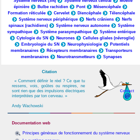
Système nerveux (SN)
Système nerveux central
Moelle
épinière
Bulbe rachidien
Pont
Mésencéphale
Formation réticulée
Cervelet
Diencéphale
Télencéphale
Système nerveux périphérique
Nerfs crâniens
Nerfs
spinaux (rachidiens)
Système nerveux autonome
Système
sympathique
Système parasympathique
Système entérique
Cytologie du SN
Neurones
Cellules gliales (névroglie)
Embryologie du SN
Neurophysiologie
Potentiels
membranaires
Récepteurs membranaires
Transporteurs
membranaires
Neurotransmetteurs
Synapses
Citation
« Comment définir le réel ? Ce que tu
ressens, vois, goûtes ou respires, ne
sont rien que des impulsions électriques
Contact
interprétées par ton cerveau. »
Andy Wachowski
Documentation web
Principes généraux de fonctionnement du système nerveux