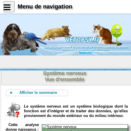
Menu de navigation
News
sur
le site
Celui qui connait vraiment les animaux est par là même capable de comprendre
pleinement le caractère unique de l'homme
Konrad Lorenz
Système nerveux
Vue d'ensemble
► Afficher le sommaire
Le système nerveux est un système biologique dont la
fonction est d'intégrer et de traiter des données, qu'elles
proviennent du monde extérieur ou du milieu intérieur.
Cette analyse
donne naissance :