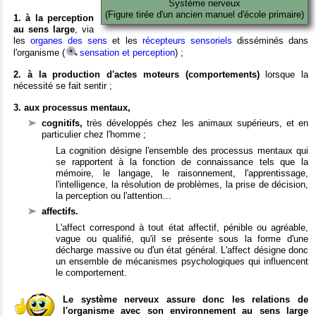
Système nerveux
(Figure tirée d'un ancien manuel d'école primaire)
1. à la perception
au sens large
, via
les
organes des sens
et les
récepteurs sensoriels
disséminés dans
l'organisme (
sensation et perception
) ;
2. à la production d'actes moteurs (comportements)
lorsque la
nécessité se fait sentir ;
3. aux processus mentaux,
cognitifs,
très développés chez les animaux supérieurs, et en
particulier chez l'homme ;
La cognition désigne l'ensemble des processus mentaux qui
se rapportent à la fonction de connaissance tels que la
mémoire, le langage, le raisonnement, l'apprentissage,
l'intelligence, la résolution de problèmes, la prise de décision,
la perception ou l'attention…
affectifs.
L'affect correspond à tout état affectif, pénible ou agréable,
vague ou qualifié, qu'il se présente sous la forme d'une
décharge massive ou d'un état général. L'affect désigne donc
un ensemble de mécanismes psychologiques qui influencent
le comportement.
Le système nerveux assure donc les relations de
l'organisme avec son environnement au sens large