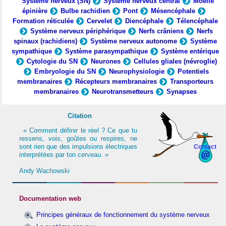
Système nerveux (SN)
Système nerveux central
Moelle
épinière
Bulbe rachidien
Pont
Mésencéphale
Formation réticulée
Cervelet
Diencéphale
Télencéphale
Système nerveux périphérique
Nerfs crâniens
Nerfs
spinaux (rachidiens)
Système nerveux autonome
Système
sympathique
Système parasympathique
Système entérique
Cytologie du SN
Neurones
Cellules gliales (névroglie)
Embryologie du SN
Neurophysiologie
Potentiels
membranaires
Récepteurs membranaires
Transporteurs
membranaires
Neurotransmetteurs
Synapses
Citation
« Comment définir le réel ? Ce que tu
ressens, vois, goûtes ou respires, ne
sont rien que des impulsions électriques
Contact
interprétées par ton cerveau. »
Andy Wachowski
Documentation web
Principes généraux de fonctionnement du système nerveux