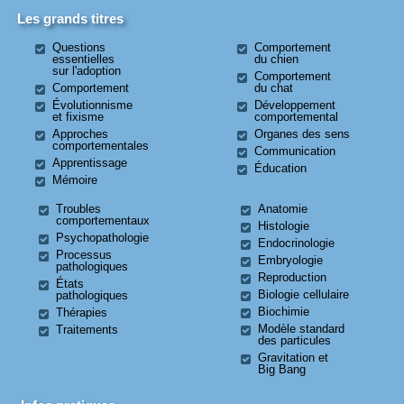
Les grands titres
Questions
Comportement
essentielles
du chien
sur l'adoption
Comportement
Comportement
du chat
Évolutionnisme
Développement
et fixisme
comportemental
Approches
Organes des sens
comportementales
Communication
Apprentissage
Éducation
Mémoire
Troubles
Anatomie
comportementaux
Histologie
Psychopathologie
Endocrinologie
Processus
Embryologie
pathologiques
Reproduction
États
Biologie cellulaire
pathologiques
Biochimie
Thérapies
Modèle standard
Traitements
des particules
Gravitation et
Big Bang