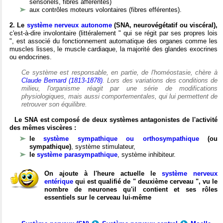
sensoriels, fibres afférentes)
aux contrôles moteurs volontaires (fibres efférentes).
2. Le
système nerveux autonome
(SNA, neurovégétatif ou viscéral),
c'est-à-dire involontaire (littéralement " qui se régit par ses propres lois
", est associé du fonctionnement automatique des organes comme les
muscles lisses, le muscle cardiaque, la majorité des glandes exocrines
ou endocrines.
Ce système est responsable, en partie, de l'homéostasie, chère à
Claude Bernard (1813-1878)
. Lors des variations des conditions de
milieu, l'organisme réagit par une série de modifications
physiologiques, mais aussi comportementales, qui lui permettent de
retrouver son équilibre.
Le SNA est composé de deux systèmes antagonistes de l'activité
des mêmes viscères :
le
système sympathique ou orthosympathique
(ou
sympathique)
, système stimulateur,
le
système parasympathique
, système inhibiteur.
On ajoute à l'heure actuelle le
système nerveux
entérique
qui est qualifié de " deuxième cerveau ", vu le
nombre de neurones qu'il contient et ses rôles
essentiels sur le cerveau lui-même