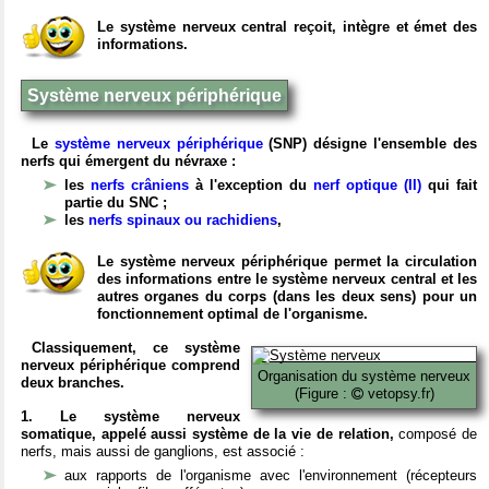
Le système nerveux central reçoit, intègre et émet des
informations.
Système nerveux périphérique
Le
système nerveux périphérique
(SNP) désigne l'ensemble des
nerfs qui émergent du névraxe :
les
nerfs crâniens
à l'exception du
nerf optique (II)
qui fait
partie du SNC ;
les
nerfs spinaux ou rachidiens
,
Le système nerveux périphérique permet la circulation
des informations entre le système nerveux central et les
autres organes du corps (dans les deux sens) pour un
fonctionnement optimal de l'organisme.
Classiquement, ce système
nerveux périphérique comprend
Organisation du système nerveux
deux branches.
(Figure :
vetopsy.fr)
1. Le système nerveux
somatique, appelé aussi système de la vie de relation,
composé de
nerfs, mais aussi de ganglions, est associé :
aux rapports de l'organisme avec l'environnement (récepteurs