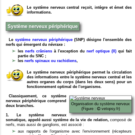
Le système nerveux central reçoit, intègre et émet des
informations.
Système nerveux périphérique
Le
système nerveux périphérique
(SNP) désigne l'ensemble des
nerfs qui émergent du névraxe :
les
nerfs crâniens
à l'exception du
nerf optique (II)
qui fait
partie du SNC ;
les
nerfs spinaux ou rachidiens
,
Le système nerveux périphérique permet la circulation
des informations entre le système nerveux central et les
autres organes du corps (dans les deux sens) pour un
fonctionnement optimal de l'organisme.
Classiquement, ce système
nerveux périphérique comprend
Organisation du système nerveux
deux branches.
(Figure :
vetopsy.fr)
1. Le système nerveux
somatique, appelé aussi système de la vie de relation,
composé de
nerfs, mais aussi de ganglions, est associé :
aux rapports de l'organisme avec l'environnement (récepteurs