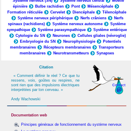
Système nerveux (SN)
Système nerveux central
Moelle
épinière
Bulbe rachidien
Pont
Mésencéphale
Formation réticulée
Cervelet
Diencéphale
Télencéphale
Système nerveux périphérique
Nerfs crâniens
Nerfs
spinaux (rachidiens)
Système nerveux autonome
Système
sympathique
Système parasympathique
Système entérique
Cytologie du SN
Neurones
Cellules gliales (névroglie)
Embryologie du SN
Neurophysiologie
Potentiels
membranaires
Récepteurs membranaires
Transporteurs
membranaires
Neurotransmetteurs
Synapses
Citation
« Comment définir le réel ? Ce que tu
ressens, vois, goûtes ou respires, ne
sont rien que des impulsions électriques
Contact
interprétées par ton cerveau. »
Andy Wachowski
Documentation web
Principes généraux de fonctionnement du système nerveux