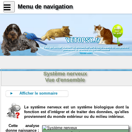
Menu de navigation
News
sur
le site
Celui qui connait vraiment les animaux est par là même capable de comprendre
pleinement le caractère unique de l'homme
Konrad Lorenz
Système nerveux
Vue d'ensemble
► Afficher le sommaire
Le système nerveux est un système biologique dont la
fonction est d'intégrer et de traiter des données, qu'elles
proviennent du monde extérieur ou du milieu intérieur.
Cette analyse
donne naissance :