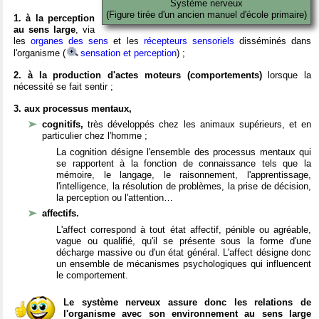
Système nerveux
(Figure tirée d'un ancien manuel d'école primaire)
1. à la perception
au sens large
, via
les
organes des sens
et les
récepteurs sensoriels
disséminés dans
l'organisme (
sensation et perception
) ;
2. à la production d'actes moteurs (comportements)
lorsque la
nécessité se fait sentir ;
3. aux processus mentaux,
cognitifs,
très développés chez les animaux supérieurs, et en
particulier chez l'homme ;
La cognition désigne l'ensemble des processus mentaux qui
se rapportent à la fonction de connaissance tels que la
mémoire, le langage, le raisonnement, l'apprentissage,
l'intelligence, la résolution de problèmes, la prise de décision,
la perception ou l'attention…
affectifs.
L'affect correspond à tout état affectif, pénible ou agréable,
vague ou qualifié, qu'il se présente sous la forme d'une
décharge massive ou d'un état général. L'affect désigne donc
un ensemble de mécanismes psychologiques qui influencent
le comportement.
Le système nerveux assure donc les relations de
l'organisme avec son environnement au sens large