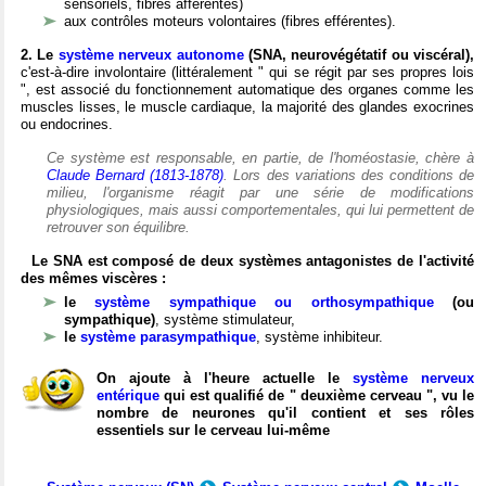
sensoriels, fibres afférentes)
aux contrôles moteurs volontaires (fibres efférentes).
2. Le
système nerveux autonome
(SNA, neurovégétatif ou viscéral),
c'est-à-dire involontaire (littéralement " qui se régit par ses propres lois
", est associé du fonctionnement automatique des organes comme les
muscles lisses, le muscle cardiaque, la majorité des glandes exocrines
ou endocrines.
Ce système est responsable, en partie, de l'homéostasie, chère à
Claude Bernard (1813-1878)
. Lors des variations des conditions de
milieu, l'organisme réagit par une série de modifications
physiologiques, mais aussi comportementales, qui lui permettent de
retrouver son équilibre.
Le SNA est composé de deux systèmes antagonistes de l'activité
des mêmes viscères :
le
système sympathique ou orthosympathique
(ou
sympathique)
, système stimulateur,
le
système parasympathique
, système inhibiteur.
On ajoute à l'heure actuelle le
système nerveux
entérique
qui est qualifié de " deuxième cerveau ", vu le
nombre de neurones qu'il contient et ses rôles
essentiels sur le cerveau lui-même