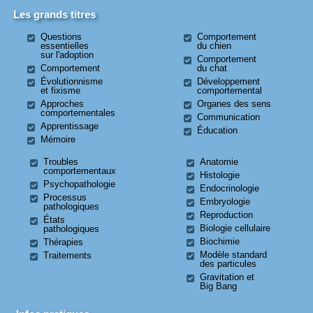
Les grands titres
Questions
Comportement
essentielles
du chien
sur l'adoption
Comportement
Comportement
du chat
Évolutionnisme
Développement
et fixisme
comportemental
Approches
Organes des sens
comportementales
Communication
Apprentissage
Éducation
Mémoire
Troubles
Anatomie
comportementaux
Histologie
Psychopathologie
Endocrinologie
Processus
Embryologie
pathologiques
Reproduction
États
Biologie cellulaire
pathologiques
Biochimie
Thérapies
Modèle standard
Traitements
des particules
Gravitation et
Big Bang