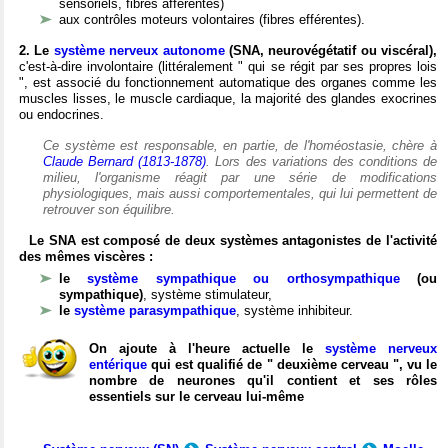
sensoriels, fibres afférentes)
aux contrôles moteurs volontaires (fibres efférentes).
2. Le
système nerveux autonome
(SNA, neurovégétatif ou viscéral),
c'est-à-dire involontaire (littéralement " qui se régit par ses propres lois
", est associé du fonctionnement automatique des organes comme les
muscles lisses, le muscle cardiaque, la majorité des glandes exocrines
ou endocrines.
Ce système est responsable, en partie, de l'homéostasie, chère à
Claude Bernard (1813-1878)
. Lors des variations des conditions de
milieu, l'organisme réagit par une série de modifications
physiologiques, mais aussi comportementales, qui lui permettent de
retrouver son équilibre.
Le SNA est composé de deux systèmes antagonistes de l'activité
des mêmes viscères :
le
système sympathique ou orthosympathique
(ou
sympathique)
, système stimulateur,
le
système parasympathique
, système inhibiteur.
On ajoute à l'heure actuelle le
système nerveux
entérique
qui est qualifié de " deuxième cerveau ", vu le
nombre de neurones qu'il contient et ses rôles
essentiels sur le cerveau lui-même