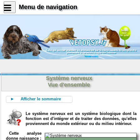
Menu de navigation
News
sur
le site
Celui qui connait vraiment les animaux est par là même capable de comprendre
pleinement le caractère unique de l'homme
Konrad Lorenz
Système nerveux
Vue d'ensemble
► Afficher le sommaire
Le système nerveux est un système biologique dont la
fonction est d'intégrer et de traiter des données, qu'elles
proviennent du monde extérieur ou du milieu intérieur.
Cette analyse
donne naissance :