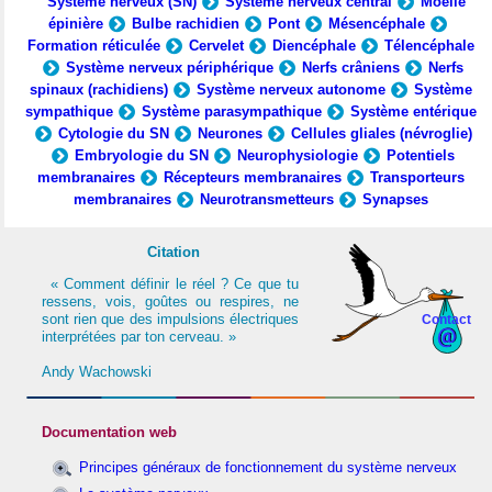
Système nerveux (SN)
Système nerveux central
Moelle
épinière
Bulbe rachidien
Pont
Mésencéphale
Formation réticulée
Cervelet
Diencéphale
Télencéphale
Système nerveux périphérique
Nerfs crâniens
Nerfs
spinaux (rachidiens)
Système nerveux autonome
Système
sympathique
Système parasympathique
Système entérique
Cytologie du SN
Neurones
Cellules gliales (névroglie)
Embryologie du SN
Neurophysiologie
Potentiels
membranaires
Récepteurs membranaires
Transporteurs
membranaires
Neurotransmetteurs
Synapses
Citation
« Comment définir le réel ? Ce que tu
ressens, vois, goûtes ou respires, ne
sont rien que des impulsions électriques
Contact
interprétées par ton cerveau. »
Andy Wachowski
Documentation web
Principes généraux de fonctionnement du système nerveux