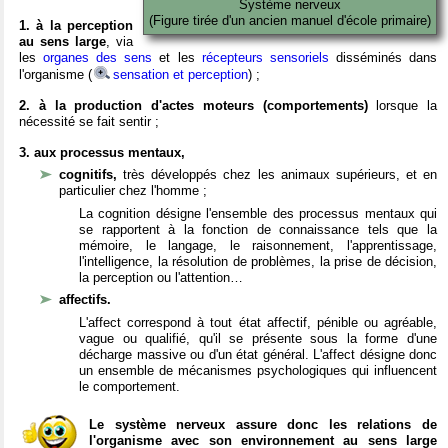
Système nerveux
(Figure tirée d'un ancien manuel d'école primaire)
1. à la perception
au sens large
, via
les
organes des sens
et les
récepteurs sensoriels
disséminés dans
l'organisme (
sensation et perception
) ;
2. à la production d'actes moteurs (comportements)
lorsque la
nécessité se fait sentir ;
3. aux processus mentaux,
cognitifs,
très développés chez les animaux supérieurs, et en
particulier chez l'homme ;
La cognition désigne l'ensemble des processus mentaux qui
se rapportent à la fonction de connaissance tels que la
mémoire, le langage, le raisonnement, l'apprentissage,
l'intelligence, la résolution de problèmes, la prise de décision,
la perception ou l'attention…
affectifs.
L'affect correspond à tout état affectif, pénible ou agréable,
vague ou qualifié, qu'il se présente sous la forme d'une
décharge massive ou d'un état général. L'affect désigne donc
un ensemble de mécanismes psychologiques qui influencent
le comportement.
Le système nerveux assure donc les relations de
l'organisme avec son environnement au sens large