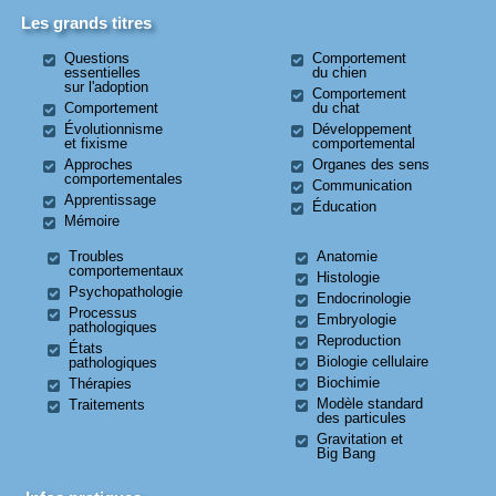
Les grands titres
Questions
Comportement
essentielles
du chien
sur l'adoption
Comportement
Comportement
du chat
Évolutionnisme
Développement
et fixisme
comportemental
Approches
Organes des sens
comportementales
Communication
Apprentissage
Éducation
Mémoire
Troubles
Anatomie
comportementaux
Histologie
Psychopathologie
Endocrinologie
Processus
Embryologie
pathologiques
Reproduction
États
Biologie cellulaire
pathologiques
Biochimie
Thérapies
Modèle standard
Traitements
des particules
Gravitation et
Big Bang