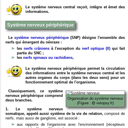
Le système nerveux central reçoit, intègre et émet des
informations.
Système nerveux périphérique
Le
système nerveux périphérique
(SNP) désigne l'ensemble des
nerfs qui émergent du névraxe :
les
nerfs crâniens
à l'exception du
nerf optique (II)
qui fait
partie du SNC ;
les
nerfs spinaux ou rachidiens
,
Le système nerveux périphérique permet la circulation
des informations entre le système nerveux central et les
autres organes du corps (dans les deux sens) pour un
fonctionnement optimal de l'organisme.
Classiquement, ce système
nerveux périphérique comprend
Organisation du système nerveux
deux branches.
(Figure :
vetopsy.fr)
1. Le système nerveux
somatique, appelé aussi système de la vie de relation,
composé de
nerfs, mais aussi de ganglions, est associé :
aux rapports de l'organisme avec l'environnement (récepteurs