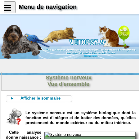
Menu de navigation
News
sur
le site
Celui qui connait vraiment les animaux est par là même capable de comprendre
pleinement le caractère unique de l'homme
Konrad Lorenz
Système nerveux
Vue d'ensemble
► Afficher le sommaire
Le système nerveux est un système biologique dont la
fonction est d'intégrer et de traiter des données, qu'elles
proviennent du monde extérieur ou du milieu intérieur.
Cette analyse
donne naissance :