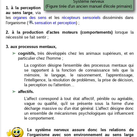
Système nerveux
(Figure tirée d'un ancien manuel d'école primaire)
1. à la perception
au sens large
, via
les
organes des sens
et les
récepteurs sensoriels
disséminés dans
l'organisme (
sensation et perception
) ;
2. à la production d'actes moteurs (comportements)
lorsque la
nécessité se fait sentir ;
3. aux processus mentaux,
cognitifs,
très développés chez les animaux supérieurs, et en
particulier chez l'homme ;
La cognition désigne l'ensemble des processus mentaux qui
se rapportent à la fonction de connaissance tels que la
mémoire, le langage, le raisonnement, l'apprentissage,
l'intelligence, la résolution de problèmes, la prise de décision,
la perception ou l'attention…
affectifs.
L'affect correspond à tout état affectif, pénible ou agréable,
vague ou qualifié, qu'il se présente sous la forme d'une
décharge massive ou d'un état général. L'affect désigne donc
un ensemble de mécanismes psychologiques qui influencent
le comportement.
Le système nerveux assure donc les relations de
l'organisme avec son environnement au sens large