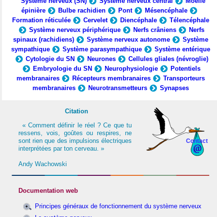
Système nerveux (SN)
Système nerveux central
Moelle
épinière
Bulbe rachidien
Pont
Mésencéphale
Formation réticulée
Cervelet
Diencéphale
Télencéphale
Système nerveux périphérique
Nerfs crâniens
Nerfs
spinaux (rachidiens)
Système nerveux autonome
Système
sympathique
Système parasympathique
Système entérique
Cytologie du SN
Neurones
Cellules gliales (névroglie)
Embryologie du SN
Neurophysiologie
Potentiels
membranaires
Récepteurs membranaires
Transporteurs
membranaires
Neurotransmetteurs
Synapses
Citation
« Comment définir le réel ? Ce que tu
ressens, vois, goûtes ou respires, ne
sont rien que des impulsions électriques
Contact
interprétées par ton cerveau. »
Andy Wachowski
Documentation web
Principes généraux de fonctionnement du système nerveux