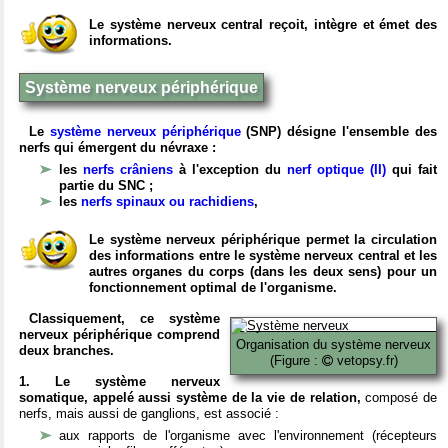
Le système nerveux central reçoit, intègre et émet des
informations.
Système nerveux périphérique
Le
système nerveux périphérique
(SNP) désigne l'ensemble des
nerfs qui émergent du névraxe :
les
nerfs crâniens
à l'exception du
nerf optique (II)
qui fait
partie du SNC ;
les
nerfs spinaux ou rachidiens
,
Le système nerveux périphérique permet la circulation
des informations entre le système nerveux central et les
autres organes du corps (dans les deux sens) pour un
fonctionnement optimal de l'organisme.
Classiquement, ce système
nerveux périphérique comprend
Organisation du système nerveux
deux branches.
(Figure :
vetopsy.fr)
1. Le système nerveux
somatique, appelé aussi système de la vie de relation,
composé de
nerfs, mais aussi de ganglions, est associé :
aux rapports de l'organisme avec l'environnement (récepteurs