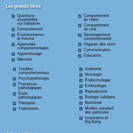
Les grands titres
Questions
Comportement
essentielles
du chien
sur l'adoption
Comportement
Comportement
du chat
Évolutionnisme
Développement
et fixisme
comportemental
Approches
Organes des sens
comportementales
Communication
Apprentissage
Éducation
Mémoire
Troubles
Anatomie
comportementaux
Histologie
Psychopathologie
Endocrinologie
Processus
Embryologie
pathologiques
Reproduction
États
Biologie cellulaire
pathologiques
Biochimie
Thérapies
Modèle standard
Traitements
des particules
Gravitation et
Big Bang