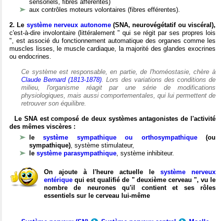
sensoriels, fibres afférentes)
aux contrôles moteurs volontaires (fibres efférentes).
2. Le
système nerveux autonome
(SNA, neurovégétatif ou viscéral),
c'est-à-dire involontaire (littéralement " qui se régit par ses propres lois
", est associé du fonctionnement automatique des organes comme les
muscles lisses, le muscle cardiaque, la majorité des glandes exocrines
ou endocrines.
Ce système est responsable, en partie, de l'homéostasie, chère à
Claude Bernard (1813-1878)
. Lors des variations des conditions de
milieu, l'organisme réagit par une série de modifications
physiologiques, mais aussi comportementales, qui lui permettent de
retrouver son équilibre.
Le SNA est composé de deux systèmes antagonistes de l'activité
des mêmes viscères :
le
système sympathique ou orthosympathique
(ou
sympathique)
, système stimulateur,
le
système parasympathique
, système inhibiteur.
On ajoute à l'heure actuelle le
système nerveux
entérique
qui est qualifié de " deuxième cerveau ", vu le
nombre de neurones qu'il contient et ses rôles
essentiels sur le cerveau lui-même