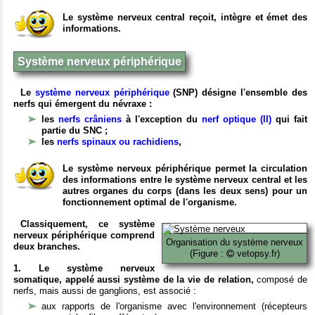
Le système nerveux central reçoit, intègre et émet des
informations.
Système nerveux périphérique
Le
système nerveux périphérique
(SNP) désigne l'ensemble des
nerfs qui émergent du névraxe :
les
nerfs crâniens
à l'exception du
nerf optique (II)
qui fait
partie du SNC ;
les
nerfs spinaux ou rachidiens
,
Le système nerveux périphérique permet la circulation
des informations entre le système nerveux central et les
autres organes du corps (dans les deux sens) pour un
fonctionnement optimal de l'organisme.
Classiquement, ce système
nerveux périphérique comprend
Organisation du système nerveux
deux branches.
(Figure :
vetopsy.fr)
1. Le système nerveux
somatique, appelé aussi système de la vie de relation,
composé de
nerfs, mais aussi de ganglions, est associé :
aux rapports de l'organisme avec l'environnement (récepteurs