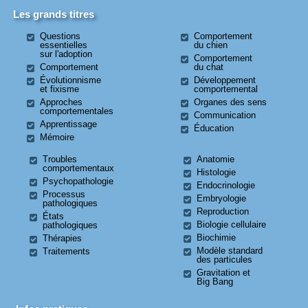
Les grands titres
Questions
Comportement
essentielles
du chien
sur l'adoption
Comportement
Comportement
du chat
Évolutionnisme
Développement
et fixisme
comportemental
Approches
Organes des sens
comportementales
Communication
Apprentissage
Éducation
Mémoire
Troubles
Anatomie
comportementaux
Histologie
Psychopathologie
Endocrinologie
Processus
Embryologie
pathologiques
Reproduction
États
Biologie cellulaire
pathologiques
Biochimie
Thérapies
Modèle standard
Traitements
des particules
Gravitation et
Big Bang