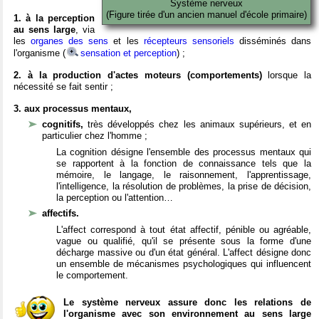
Système nerveux
(Figure tirée d'un ancien manuel d'école primaire)
1. à la perception
au sens large
, via
les
organes des sens
et les
récepteurs sensoriels
disséminés dans
l'organisme (
sensation et perception
) ;
2. à la production d'actes moteurs (comportements)
lorsque la
nécessité se fait sentir ;
3. aux processus mentaux,
cognitifs,
très développés chez les animaux supérieurs, et en
particulier chez l'homme ;
La cognition désigne l'ensemble des processus mentaux qui
se rapportent à la fonction de connaissance tels que la
mémoire, le langage, le raisonnement, l'apprentissage,
l'intelligence, la résolution de problèmes, la prise de décision,
la perception ou l'attention…
affectifs.
L'affect correspond à tout état affectif, pénible ou agréable,
vague ou qualifié, qu'il se présente sous la forme d'une
décharge massive ou d'un état général. L'affect désigne donc
un ensemble de mécanismes psychologiques qui influencent
le comportement.
Le système nerveux assure donc les relations de
l'organisme avec son environnement au sens large