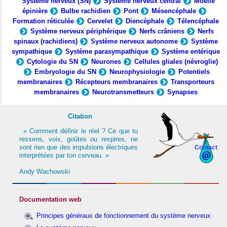
Système nerveux (SN)
Système nerveux central
Moelle
épinière
Bulbe rachidien
Pont
Mésencéphale
Formation réticulée
Cervelet
Diencéphale
Télencéphale
Système nerveux périphérique
Nerfs crâniens
Nerfs
spinaux (rachidiens)
Système nerveux autonome
Système
sympathique
Système parasympathique
Système entérique
Cytologie du SN
Neurones
Cellules gliales (névroglie)
Embryologie du SN
Neurophysiologie
Potentiels
membranaires
Récepteurs membranaires
Transporteurs
membranaires
Neurotransmetteurs
Synapses
Citation
« Comment définir le réel ? Ce que tu
ressens, vois, goûtes ou respires, ne
sont rien que des impulsions électriques
Contact
interprétées par ton cerveau. »
Andy Wachowski
Documentation web
Principes généraux de fonctionnement du système nerveux