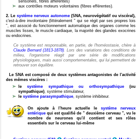
sensoriels, fibres afférentes)
aux contrôles moteurs volontaires (fibres efférentes).
2. Le
système nerveux autonome
(SNA, neurovégétatif ou viscéral),
c'est-à-dire involontaire (littéralement " qui se régit par ses propres lois
", est associé du fonctionnement automatique des organes comme les
muscles lisses, le muscle cardiaque, la majorité des glandes exocrines
ou endocrines.
Ce système est responsable, en partie, de l'homéostasie, chère à
Claude Bernard (1813-1878)
. Lors des variations des conditions de
milieu, l'organisme réagit par une série de modifications
physiologiques, mais aussi comportementales, qui lui permettent de
retrouver son équilibre.
Le SNA est composé de deux systèmes antagonistes de l'activité
des mêmes viscères :
le
système sympathique ou orthosympathique
(ou
sympathique)
, système stimulateur,
le
système parasympathique
, système inhibiteur.
On ajoute à l'heure actuelle le
système nerveux
entérique
qui est qualifié de " deuxième cerveau ", vu le
nombre de neurones qu'il contient et ses rôles
essentiels sur le cerveau lui-même