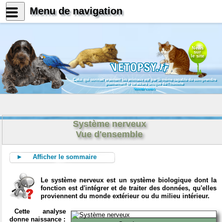
Menu de navigation
News
sur
le site
Celui qui connait vraiment les animaux est par là même capable de comprendre
pleinement le caractère unique de l'homme
Konrad Lorenz
Système nerveux
Vue d'ensemble
► Afficher le sommaire
Le système nerveux est un système biologique dont la
fonction est d'intégrer et de traiter des données, qu'elles
proviennent du monde extérieur ou du milieu intérieur.
Cette analyse
donne naissance :