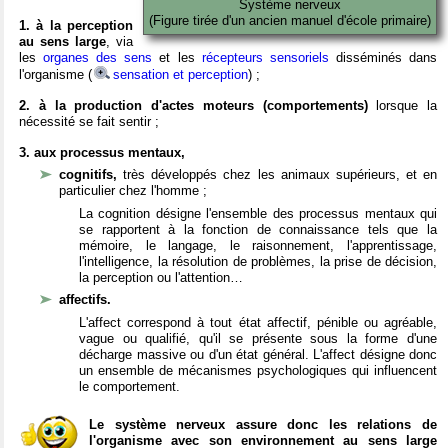
Système nerveux
(Figure tirée d'un ancien manuel d'école primaire)
1. à la perception
au sens large
, via
les
organes des sens
et les
récepteurs sensoriels
disséminés dans
l'organisme (
sensation et perception
) ;
2. à la production d'actes moteurs (comportements)
lorsque la
nécessité se fait sentir ;
3. aux processus mentaux,
cognitifs,
très développés chez les animaux supérieurs, et en
particulier chez l'homme ;
La cognition désigne l'ensemble des processus mentaux qui
se rapportent à la fonction de connaissance tels que la
mémoire, le langage, le raisonnement, l'apprentissage,
l'intelligence, la résolution de problèmes, la prise de décision,
la perception ou l'attention…
affectifs.
L'affect correspond à tout état affectif, pénible ou agréable,
vague ou qualifié, qu'il se présente sous la forme d'une
décharge massive ou d'un état général. L'affect désigne donc
un ensemble de mécanismes psychologiques qui influencent
le comportement.
Le système nerveux assure donc les relations de
l'organisme avec son environnement au sens large