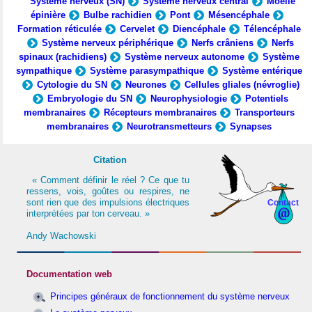
Système nerveux (SN)
Système nerveux central
Moelle
épinière
Bulbe rachidien
Pont
Mésencéphale
Formation réticulée
Cervelet
Diencéphale
Télencéphale
Système nerveux périphérique
Nerfs crâniens
Nerfs
spinaux (rachidiens)
Système nerveux autonome
Système
sympathique
Système parasympathique
Système entérique
Cytologie du SN
Neurones
Cellules gliales (névroglie)
Embryologie du SN
Neurophysiologie
Potentiels
membranaires
Récepteurs membranaires
Transporteurs
membranaires
Neurotransmetteurs
Synapses
Citation
« Comment définir le réel ? Ce que tu
ressens, vois, goûtes ou respires, ne
sont rien que des impulsions électriques
Contact
interprétées par ton cerveau. »
Andy Wachowski
Documentation web
Principes généraux de fonctionnement du système nerveux