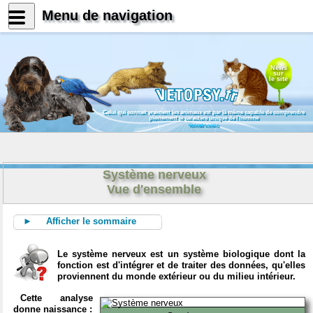
Menu de navigation
News
sur
le site
Celui qui connait vraiment les animaux est par là même capable de comprendre
pleinement le caractère unique de l'homme
Konrad Lorenz
Système nerveux
Vue d'ensemble
► Afficher le sommaire
Le système nerveux est un système biologique dont la
fonction est d'intégrer et de traiter des données, qu'elles
proviennent du monde extérieur ou du milieu intérieur.
Cette analyse
donne naissance :