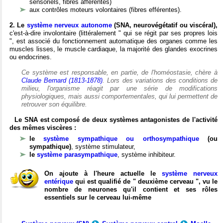
sensoriels, fibres afférentes)
aux contrôles moteurs volontaires (fibres efférentes).
2. Le
système nerveux autonome
(SNA, neurovégétatif ou viscéral),
c'est-à-dire involontaire (littéralement " qui se régit par ses propres lois
", est associé du fonctionnement automatique des organes comme les
muscles lisses, le muscle cardiaque, la majorité des glandes exocrines
ou endocrines.
Ce système est responsable, en partie, de l'homéostasie, chère à
Claude Bernard (1813-1878)
. Lors des variations des conditions de
milieu, l'organisme réagit par une série de modifications
physiologiques, mais aussi comportementales, qui lui permettent de
retrouver son équilibre.
Le SNA est composé de deux systèmes antagonistes de l'activité
des mêmes viscères :
le
système sympathique ou orthosympathique
(ou
sympathique)
, système stimulateur,
le
système parasympathique
, système inhibiteur.
On ajoute à l'heure actuelle le
système nerveux
entérique
qui est qualifié de " deuxième cerveau ", vu le
nombre de neurones qu'il contient et ses rôles
essentiels sur le cerveau lui-même