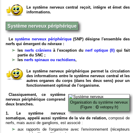
Le système nerveux central reçoit, intègre et émet des
informations.
Système nerveux périphérique
Le
système nerveux périphérique
(SNP) désigne l'ensemble des
nerfs qui émergent du névraxe :
les
nerfs crâniens
à l'exception du
nerf optique (II)
qui fait
partie du SNC ;
les
nerfs spinaux ou rachidiens
,
Le système nerveux périphérique permet la circulation
des informations entre le système nerveux central et les
autres organes du corps (dans les deux sens) pour un
fonctionnement optimal de l'organisme.
Classiquement, ce système
nerveux périphérique comprend
Organisation du système nerveux
deux branches.
(Figure :
vetopsy.fr)
1. Le système nerveux
somatique, appelé aussi système de la vie de relation,
composé de
nerfs, mais aussi de ganglions, est associé :
aux rapports de l'organisme avec l'environnement (récepteurs