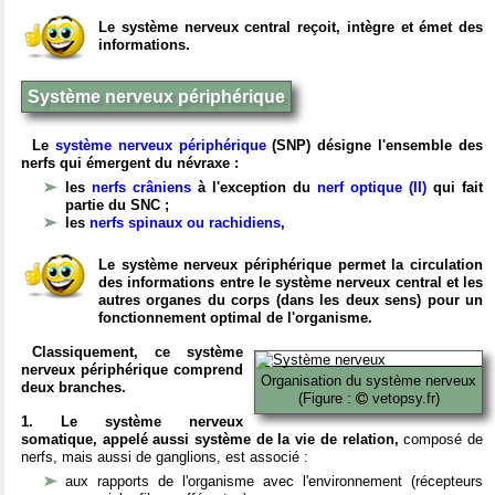
Le système nerveux central reçoit, intègre et émet des
informations.
Système nerveux périphérique
Le
système nerveux périphérique
(SNP) désigne l'ensemble des
nerfs qui émergent du névraxe :
les
nerfs crâniens
à l'exception du
nerf optique (II)
qui fait
partie du SNC ;
les
nerfs spinaux ou rachidiens
,
Le système nerveux périphérique permet la circulation
des informations entre le système nerveux central et les
autres organes du corps (dans les deux sens) pour un
fonctionnement optimal de l'organisme.
Classiquement, ce système
nerveux périphérique comprend
Organisation du système nerveux
deux branches.
(Figure :
vetopsy.fr)
1. Le système nerveux
somatique, appelé aussi système de la vie de relation,
composé de
nerfs, mais aussi de ganglions, est associé :
aux rapports de l'organisme avec l'environnement (récepteurs