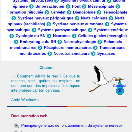
Système nerveux (SN)
Système nerveux central
Moelle
épinière
Bulbe rachidien
Pont
Mésencéphale
Formation réticulée
Cervelet
Diencéphale
Télencéphale
Système nerveux périphérique
Nerfs crâniens
Nerfs
spinaux (rachidiens)
Système nerveux autonome
Système
sympathique
Système parasympathique
Système entérique
Cytologie du SN
Neurones
Cellules gliales (névroglie)
Embryologie du SN
Neurophysiologie
Potentiels
membranaires
Récepteurs membranaires
Transporteurs
membranaires
Neurotransmetteurs
Synapses
Citation
« Comment définir le réel ? Ce que tu
ressens, vois, goûtes ou respires, ne
sont rien que des impulsions électriques
Contact
interprétées par ton cerveau. »
Andy Wachowski
Documentation web
Principes généraux de fonctionnement du système nerveux