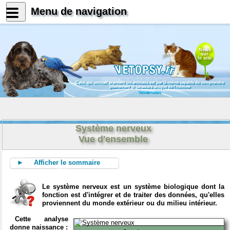
Menu de navigation
News
sur
le site
Celui qui connait vraiment les animaux est par là même capable de comprendre
pleinement le caractère unique de l'homme
Konrad Lorenz
Système nerveux
Vue d'ensemble
► Afficher le sommaire
Le système nerveux est un système biologique dont la
fonction est d'intégrer et de traiter des données, qu'elles
proviennent du monde extérieur ou du milieu intérieur.
Cette analyse
donne naissance :