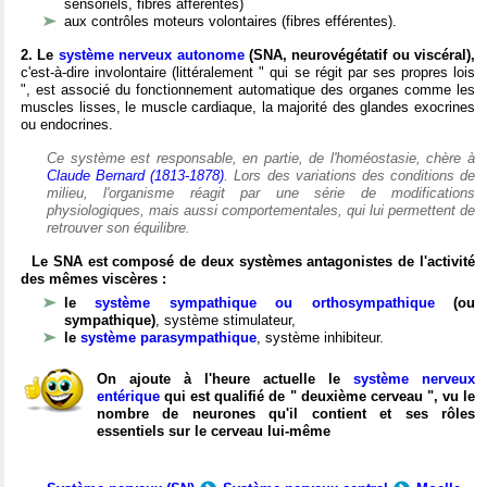
sensoriels, fibres afférentes)
aux contrôles moteurs volontaires (fibres efférentes).
2. Le
système nerveux autonome
(SNA, neurovégétatif ou viscéral),
c'est-à-dire involontaire (littéralement " qui se régit par ses propres lois
", est associé du fonctionnement automatique des organes comme les
muscles lisses, le muscle cardiaque, la majorité des glandes exocrines
ou endocrines.
Ce système est responsable, en partie, de l'homéostasie, chère à
Claude Bernard (1813-1878)
. Lors des variations des conditions de
milieu, l'organisme réagit par une série de modifications
physiologiques, mais aussi comportementales, qui lui permettent de
retrouver son équilibre.
Le SNA est composé de deux systèmes antagonistes de l'activité
des mêmes viscères :
le
système sympathique ou orthosympathique
(ou
sympathique)
, système stimulateur,
le
système parasympathique
, système inhibiteur.
On ajoute à l'heure actuelle le
système nerveux
entérique
qui est qualifié de " deuxième cerveau ", vu le
nombre de neurones qu'il contient et ses rôles
essentiels sur le cerveau lui-même