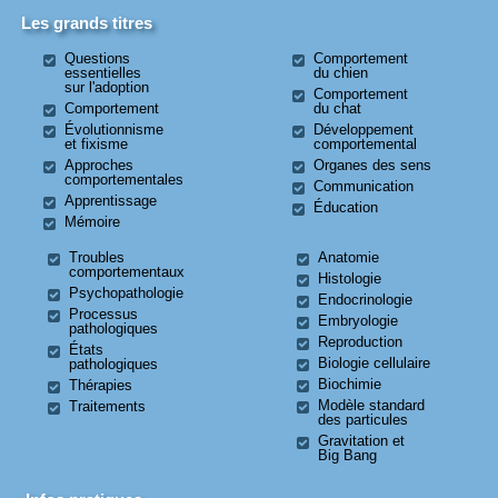
Les grands titres
Questions
Comportement
essentielles
du chien
sur l'adoption
Comportement
Comportement
du chat
Évolutionnisme
Développement
et fixisme
comportemental
Approches
Organes des sens
comportementales
Communication
Apprentissage
Éducation
Mémoire
Troubles
Anatomie
comportementaux
Histologie
Psychopathologie
Endocrinologie
Processus
Embryologie
pathologiques
Reproduction
États
Biologie cellulaire
pathologiques
Biochimie
Thérapies
Modèle standard
Traitements
des particules
Gravitation et
Big Bang