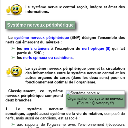
Le système nerveux central reçoit, intègre et émet des
informations.
Système nerveux périphérique
Le
système nerveux périphérique
(SNP) désigne l'ensemble des
nerfs qui émergent du névraxe :
les
nerfs crâniens
à l'exception du
nerf optique (II)
qui fait
partie du SNC ;
les
nerfs spinaux ou rachidiens
,
Le système nerveux périphérique permet la circulation
des informations entre le système nerveux central et les
autres organes du corps (dans les deux sens) pour un
fonctionnement optimal de l'organisme.
Classiquement, ce système
nerveux périphérique comprend
Organisation du système nerveux
deux branches.
(Figure :
vetopsy.fr)
1. Le système nerveux
somatique, appelé aussi système de la vie de relation,
composé de
nerfs, mais aussi de ganglions, est associé :
aux rapports de l'organisme avec l'environnement (récepteurs