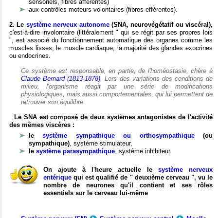
sensoriels, fibres afférentes)
aux contrôles moteurs volontaires (fibres efférentes).
2. Le
système nerveux autonome
(SNA, neurovégétatif ou viscéral),
c'est-à-dire involontaire (littéralement " qui se régit par ses propres lois
", est associé du fonctionnement automatique des organes comme les
muscles lisses, le muscle cardiaque, la majorité des glandes exocrines
ou endocrines.
Ce système est responsable, en partie, de l'homéostasie, chère à
Claude Bernard (1813-1878)
. Lors des variations des conditions de
milieu, l'organisme réagit par une série de modifications
physiologiques, mais aussi comportementales, qui lui permettent de
retrouver son équilibre.
Le SNA est composé de deux systèmes antagonistes de l'activité
des mêmes viscères :
le
système sympathique ou orthosympathique
(ou
sympathique)
, système stimulateur,
le
système parasympathique
, système inhibiteur.
On ajoute à l'heure actuelle le
système nerveux
entérique
qui est qualifié de " deuxième cerveau ", vu le
nombre de neurones qu'il contient et ses rôles
essentiels sur le cerveau lui-même