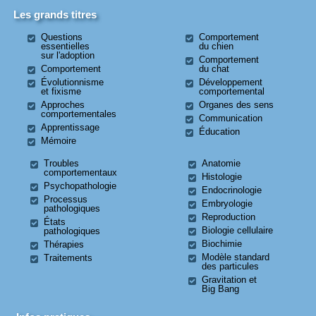
Les grands titres
Questions
Comportement
essentielles
du chien
sur l'adoption
Comportement
Comportement
du chat
Évolutionnisme
Développement
et fixisme
comportemental
Approches
Organes des sens
comportementales
Communication
Apprentissage
Éducation
Mémoire
Troubles
Anatomie
comportementaux
Histologie
Psychopathologie
Endocrinologie
Processus
Embryologie
pathologiques
Reproduction
États
Biologie cellulaire
pathologiques
Biochimie
Thérapies
Modèle standard
Traitements
des particules
Gravitation et
Big Bang