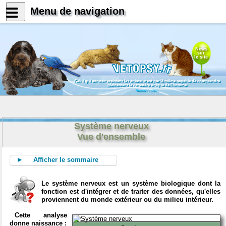
Menu de navigation
News
sur
le site
Celui qui connait vraiment les animaux est par là même capable de comprendre
pleinement le caractère unique de l'homme
Konrad Lorenz
Système nerveux
Vue d'ensemble
► Afficher le sommaire
Le système nerveux est un système biologique dont la
fonction est d'intégrer et de traiter des données, qu'elles
proviennent du monde extérieur ou du milieu intérieur.
Cette analyse
donne naissance :