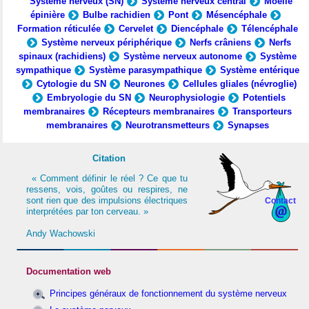
Système nerveux (SN)
Système nerveux central
Moelle
épinière
Bulbe rachidien
Pont
Mésencéphale
Formation réticulée
Cervelet
Diencéphale
Télencéphale
Système nerveux périphérique
Nerfs crâniens
Nerfs
spinaux (rachidiens)
Système nerveux autonome
Système
sympathique
Système parasympathique
Système entérique
Cytologie du SN
Neurones
Cellules gliales (névroglie)
Embryologie du SN
Neurophysiologie
Potentiels
membranaires
Récepteurs membranaires
Transporteurs
membranaires
Neurotransmetteurs
Synapses
Citation
« Comment définir le réel ? Ce que tu
ressens, vois, goûtes ou respires, ne
sont rien que des impulsions électriques
Contact
interprétées par ton cerveau. »
Andy Wachowski
Documentation web
Principes généraux de fonctionnement du système nerveux