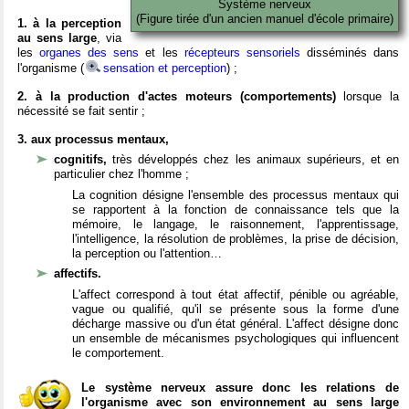
Système nerveux
(Figure tirée d'un ancien manuel d'école primaire)
1. à la perception
au sens large
, via
les
organes des sens
et les
récepteurs sensoriels
disséminés dans
l'organisme (
sensation et perception
) ;
2. à la production d'actes moteurs (comportements)
lorsque la
nécessité se fait sentir ;
3. aux processus mentaux,
cognitifs,
très développés chez les animaux supérieurs, et en
particulier chez l'homme ;
La cognition désigne l'ensemble des processus mentaux qui
se rapportent à la fonction de connaissance tels que la
mémoire, le langage, le raisonnement, l'apprentissage,
l'intelligence, la résolution de problèmes, la prise de décision,
la perception ou l'attention…
affectifs.
L'affect correspond à tout état affectif, pénible ou agréable,
vague ou qualifié, qu'il se présente sous la forme d'une
décharge massive ou d'un état général. L'affect désigne donc
un ensemble de mécanismes psychologiques qui influencent
le comportement.
Le système nerveux assure donc les relations de
l'organisme avec son environnement au sens large