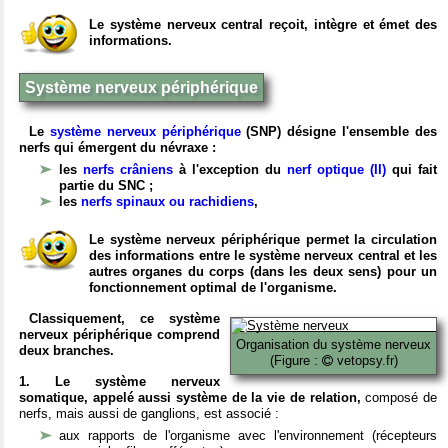
Le système nerveux central reçoit, intègre et émet des
informations.
Système nerveux périphérique
Le
système nerveux périphérique
(SNP) désigne l'ensemble des
nerfs qui émergent du névraxe :
les
nerfs crâniens
à l'exception du
nerf optique (II)
qui fait
partie du SNC ;
les
nerfs spinaux ou rachidiens
,
Le système nerveux périphérique permet la circulation
des informations entre le système nerveux central et les
autres organes du corps (dans les deux sens) pour un
fonctionnement optimal de l'organisme.
Classiquement, ce système
nerveux périphérique comprend
Organisation du système nerveux
deux branches.
(Figure :
vetopsy.fr)
1. Le système nerveux
somatique, appelé aussi système de la vie de relation,
composé de
nerfs, mais aussi de ganglions, est associé :
aux rapports de l'organisme avec l'environnement (récepteurs