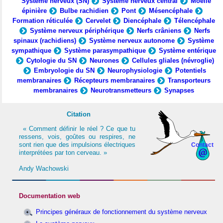
Système nerveux (SN)
Système nerveux central
Moelle
épinière
Bulbe rachidien
Pont
Mésencéphale
Formation réticulée
Cervelet
Diencéphale
Télencéphale
Système nerveux périphérique
Nerfs crâniens
Nerfs
spinaux (rachidiens)
Système nerveux autonome
Système
sympathique
Système parasympathique
Système entérique
Cytologie du SN
Neurones
Cellules gliales (névroglie)
Embryologie du SN
Neurophysiologie
Potentiels
membranaires
Récepteurs membranaires
Transporteurs
membranaires
Neurotransmetteurs
Synapses
Citation
« Comment définir le réel ? Ce que tu
ressens, vois, goûtes ou respires, ne
sont rien que des impulsions électriques
Contact
interprétées par ton cerveau. »
Andy Wachowski
Documentation web
Principes généraux de fonctionnement du système nerveux