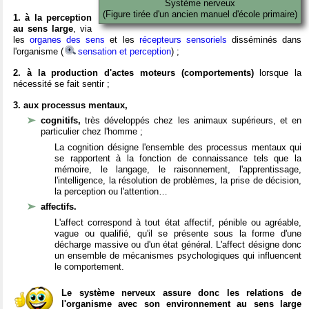
Système nerveux
(Figure tirée d'un ancien manuel d'école primaire)
1. à la perception
au sens large
, via
les
organes des sens
et les
récepteurs sensoriels
disséminés dans
l'organisme (
sensation et perception
) ;
2. à la production d'actes moteurs (comportements)
lorsque la
nécessité se fait sentir ;
3. aux processus mentaux,
cognitifs,
très développés chez les animaux supérieurs, et en
particulier chez l'homme ;
La cognition désigne l'ensemble des processus mentaux qui
se rapportent à la fonction de connaissance tels que la
mémoire, le langage, le raisonnement, l'apprentissage,
l'intelligence, la résolution de problèmes, la prise de décision,
la perception ou l'attention…
affectifs.
L'affect correspond à tout état affectif, pénible ou agréable,
vague ou qualifié, qu'il se présente sous la forme d'une
décharge massive ou d'un état général. L'affect désigne donc
un ensemble de mécanismes psychologiques qui influencent
le comportement.
Le système nerveux assure donc les relations de
l'organisme avec son environnement au sens large