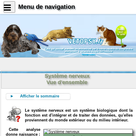
Menu de navigation
News
sur
le site
Celui qui connait vraiment les animaux est par là même capable de comprendre
pleinement le caractère unique de l'homme
Konrad Lorenz
Système nerveux
Vue d'ensemble
► Afficher le sommaire
Le système nerveux est un système biologique dont la
fonction est d'intégrer et de traiter des données, qu'elles
proviennent du monde extérieur ou du milieu intérieur.
Cette analyse
donne naissance :