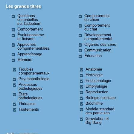
Les grands titres
Questions
Comportement
essentielles
du chien
sur l'adoption
Comportement
Comportement
du chat
Évolutionnisme
Développement
et fixisme
comportemental
Approches
Organes des sens
comportementales
Communication
Apprentissage
Éducation
Mémoire
Troubles
Anatomie
comportementaux
Histologie
Psychopathologie
Endocrinologie
Processus
Embryologie
pathologiques
Reproduction
États
Biologie cellulaire
pathologiques
Biochimie
Thérapies
Modèle standard
Traitements
des particules
Gravitation et
Big Bang