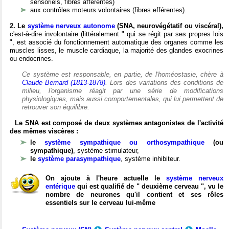
sensoriels, fibres afférentes)
aux contrôles moteurs volontaires (fibres efférentes).
2. Le
système nerveux autonome
(SNA, neurovégétatif ou viscéral),
c'est-à-dire involontaire (littéralement " qui se régit par ses propres lois
", est associé du fonctionnement automatique des organes comme les
muscles lisses, le muscle cardiaque, la majorité des glandes exocrines
ou endocrines.
Ce système est responsable, en partie, de l'homéostasie, chère à
Claude Bernard (1813-1878)
. Lors des variations des conditions de
milieu, l'organisme réagit par une série de modifications
physiologiques, mais aussi comportementales, qui lui permettent de
retrouver son équilibre.
Le SNA est composé de deux systèmes antagonistes de l'activité
des mêmes viscères :
le
système sympathique ou orthosympathique
(ou
sympathique)
, système stimulateur,
le
système parasympathique
, système inhibiteur.
On ajoute à l'heure actuelle le
système nerveux
entérique
qui est qualifié de " deuxième cerveau ", vu le
nombre de neurones qu'il contient et ses rôles
essentiels sur le cerveau lui-même