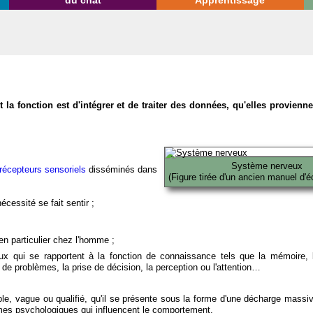
du chat
Apprentissage
la fonction est d'intégrer et de traiter des données, qu'elles provien
Système nerveux
récepteurs sensoriels
disséminés dans
(Figure tirée d'un ancien manuel d'é
écessité se fait sentir ;
en particulier chez l'homme ;
x qui se rapportent à la fonction de connaissance tels que la mémoire, l
on de problèmes, la prise de décision, la perception ou l'attention…
able, vague ou qualifié, qu'il se présente sous la forme d'une décharge massi
mes psychologiques qui influencent le comportement.