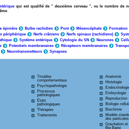
ntérique
qui est qualifié de " deuxième cerveau ", vu le nombre de n
-même
e épinière
Bulbe rachidien
Pont
Mésencéphale
Formation 
x périphérique
Nerfs crâniens
Nerfs spinaux (rachidiens)
Syst
thique
Système entérique
Cytologie du SN
Neurones
Cell
e
Potentiels membranaires
Récepteurs membranaires
Transpo
Neurotransmetteurs
Synapses
Troubles
Anatomie
comportementaux
Histologie
Psychopathologie
Endocrinologi
Processus
Embryologie
pathologiques
Reproduction
États
Biologie cellul
pathologiques
Biochimie
Thérapies
Modèle stand
Traitements
des particules
Gravitation et
Big Bang