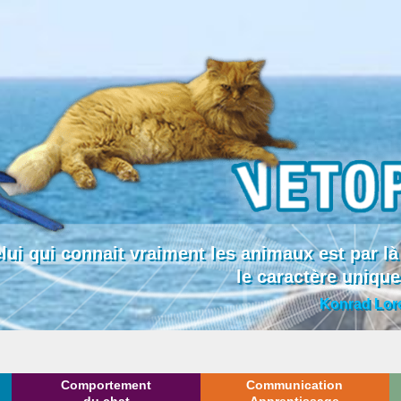
lui qui connait vraiment les animaux est par
Biologie, neuros
le caractère uniqu
sciences en 
Konrad Lor
Comportement
Communication