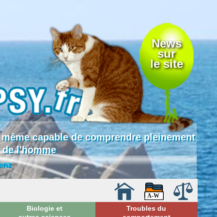
News
sur
le site
 là même capable de comprendre pleinement
ciences et
e de l'homme
général
enz
Biologie et
Troubles du