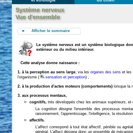
et éthologie
du chien
Système nerveux
Vue d'ensemble
► Afficher le sommaire
Le système nerveux est un système biologique dont 
extérieur ou du milieu intérieur.
Cette analyse donne naissance :
1. à la perception au sens large
, via les
organes des sens
et les
l'organisme (
sensation et perception
) ;
2. à la production d'actes moteurs (comportements)
lorsque la n
3. aux processus mentaux,
cognitifs,
très développés chez les animaux supérieurs, et 
La cognition désigne l'ensemble des processus mentau
raisonnement, l'apprentissage, l'intelligence, la résoluti
affectifs.
L'affect correspond à tout état affectif, pénible ou agré
général. L'affect désigne donc un ensemble de mécanis