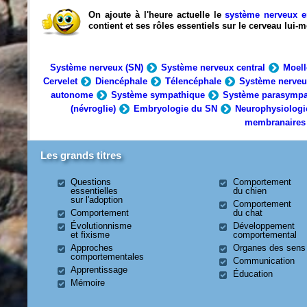
On ajoute à l'heure actuelle le
système nerveux e
contient et ses rôles essentiels sur le cerveau lui
Système nerveux (SN)
Système nerveux central
Moell
Cervelet
Diencéphale
Télencéphale
Système nerveu
autonome
Système sympathique
Système parasympa
(névroglie)
Embryologie du SN
Neurophysiologi
membranaires
Les grands titres
Questions
Comportement
essentielles
du chien
sur l'adoption
Comportement
Comportement
du chat
Évolutionnisme
Développement
et fixisme
comportemental
Approches
Organes des sens
comportementales
Communication
Apprentissage
Éducation
Mémoire