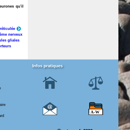
eurones qu'il
réticulée
ème nerveux
ules gliales
rteurs
Infos pratiques
e
aire
ard