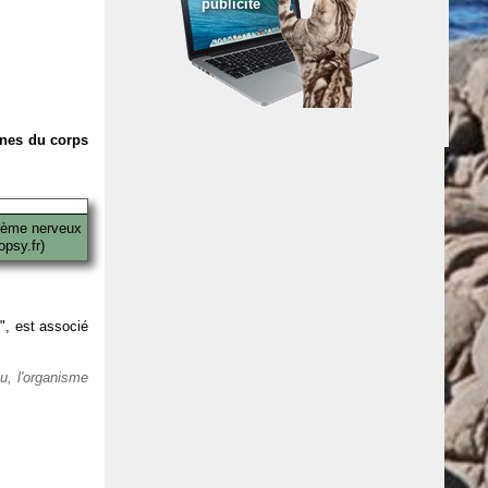
publicité
anes du corps
tème nerveux
psy.fr)
 ", est associé
eu, l'organisme