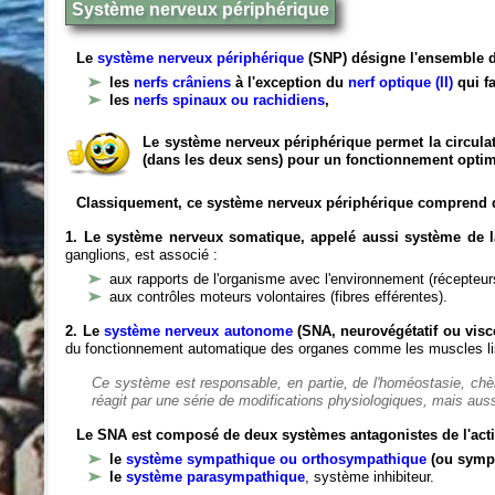
Système nerveux périphérique
Le
système nerveux périphérique
(SNP) désigne l'ensemble d
les
nerfs crâniens
à l'exception du
nerf optique (II)
qui fa
les
nerfs spinaux ou rachidiens
,
Le système nerveux périphérique permet la circulat
(dans les deux sens) pour un fonctionnement optim
Classiquement, ce système nerveux périphérique comprend 
1. Le système nerveux somatique, appelé aussi système de la
ganglions, est associé :
aux rapports de l'organisme avec l'environnement (récepteurs
aux contrôles moteurs volontaires (fibres efférentes).
2. Le
système nerveux autonome
(SNA, neurovégétatif ou viscé
du fonctionnement automatique des organes comme les muscles liss
Ce système est responsable, en partie, de l'homéostasie, ch
réagit par une série de modifications physiologiques, mais auss
Le SNA est composé de deux systèmes antagonistes de l'acti
le
système sympathique ou orthosympathique
(ou symp
le
système parasympathique
, système inhibiteur.