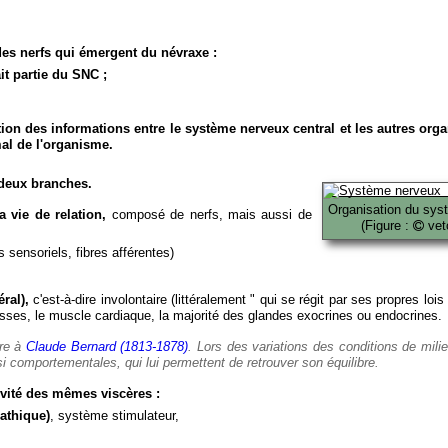
es nerfs qui émergent du névraxe :
it partie du SNC ;
ion des informations entre le système nerveux central et les autres org
al de l'organisme.
deux branches.
Organisation du sys
 vie de relation,
composé de nerfs, mais aussi de
(Figure :
veto
 sensoriels, fibres afférentes)
ral),
c'est-à-dire involontaire (littéralement " qui se régit par ses propres lois
es, le muscle cardiaque, la majorité des glandes exocrines ou endocrines.
ère à
Claude Bernard (1813-1878)
. Lors des variations des conditions de mili
i comportementales, qui lui permettent de retrouver son équilibre.
vité des mêmes viscères :
athique)
, système stimulateur,