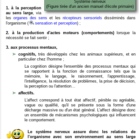
Système nerveux
(Figure tirée d'un ancien manuel d'école primaire)
1. à la perception
au sens large
, via
les
organes des sens
et les
récepteurs sensoriels
disséminés dans
l'organisme (
sensation et perception
) ;
2. à la production d'actes moteurs (comportements)
lorsque la
nécessité se fait sentir ;
3. aux processus mentaux,
cognitifs,
très développés chez les animaux supérieurs, et en
particulier chez l'homme ;
La cognition désigne l'ensemble des processus mentaux qui
se rapportent à la fonction de connaissance tels que la
mémoire, le langage, le raisonnement, l'apprentissage,
l'intelligence, la résolution de problèmes, la prise de décision,
la perception ou l'attention…
affectifs.
L'affect correspond à tout état affectif, pénible ou agréable,
vague ou qualifié, qu'il se présente sous la forme d'une
décharge massive ou d'un état général. L'affect désigne donc
un ensemble de mécanismes psychologiques qui influencent
le comportement.
Le système nerveux assure donc les relations de
l'organisme avec son environnement au sens large