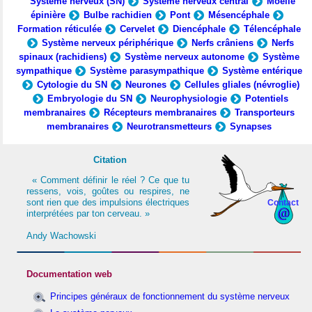
Système nerveux (SN)
Système nerveux central
Moelle
épinière
Bulbe rachidien
Pont
Mésencéphale
Formation réticulée
Cervelet
Diencéphale
Télencéphale
Système nerveux périphérique
Nerfs crâniens
Nerfs
spinaux (rachidiens)
Système nerveux autonome
Système
sympathique
Système parasympathique
Système entérique
Cytologie du SN
Neurones
Cellules gliales (névroglie)
Embryologie du SN
Neurophysiologie
Potentiels
membranaires
Récepteurs membranaires
Transporteurs
membranaires
Neurotransmetteurs
Synapses
Citation
« Comment définir le réel ? Ce que tu
ressens, vois, goûtes ou respires, ne
sont rien que des impulsions électriques
Contact
interprétées par ton cerveau. »
Andy Wachowski
Documentation web
Principes généraux de fonctionnement du système nerveux