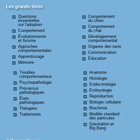
Les grands titres
Questions
Comportement
essentielles
du chien
sur l'adoption
Comportement
Comportement
du chat
Évolutionnisme
Développement
et fixisme
comportemental
Approches
Organes des sens
comportementales
Communication
Apprentissage
Éducation
Mémoire
Troubles
Anatomie
comportementaux
Histologie
Psychopathologie
Endocrinologie
Processus
Embryologie
pathologiques
Reproduction
États
Biologie cellulaire
pathologiques
Biochimie
Thérapies
Modèle standard
Traitements
des particules
Gravitation et
Big Bang