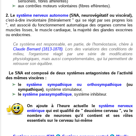
sensoriels, fibres afférentes)
aux contrôles moteurs volontaires (fibres efférentes).
2. Le
système nerveux autonome
(SNA, neurovégétatif ou viscéral),
c'est-à-dire involontaire (littéralement " qui se régit par ses propres lois
", est associé du fonctionnement automatique des organes comme les
muscles lisses, le muscle cardiaque, la majorité des glandes exocrines
ou endocrines.
Ce système est responsable, en partie, de l'homéostasie, chère à
Claude Bernard (1813-1878)
. Lors des variations des conditions de
milieu, l'organisme réagit par une série de modifications
physiologiques, mais aussi comportementales, qui lui permettent de
retrouver son équilibre.
Le SNA est composé de deux systèmes antagonistes de l'activité
des mêmes viscères :
le
système sympathique ou orthosympathique
(ou
sympathique)
, système stimulateur,
le
système parasympathique
, système inhibiteur.
On ajoute à l'heure actuelle le
système nerveux
entérique
qui est qualifié de " deuxième cerveau ", vu le
nombre de neurones qu'il contient et ses rôles
essentiels sur le cerveau lui-même