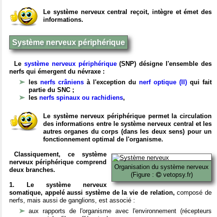
Le système nerveux central reçoit, intègre et émet des
informations.
Système nerveux périphérique
Le
système nerveux périphérique
(SNP) désigne l'ensemble des
nerfs qui émergent du névraxe :
les
nerfs crâniens
à l'exception du
nerf optique (II)
qui fait
partie du SNC ;
les
nerfs spinaux ou rachidiens
,
Le système nerveux périphérique permet la circulation
des informations entre le système nerveux central et les
autres organes du corps (dans les deux sens) pour un
fonctionnement optimal de l'organisme.
Classiquement, ce système
nerveux périphérique comprend
Organisation du système nerveux
deux branches.
(Figure :
vetopsy.fr)
1. Le système nerveux
somatique, appelé aussi système de la vie de relation,
composé de
nerfs, mais aussi de ganglions, est associé :
aux rapports de l'organisme avec l'environnement (récepteurs