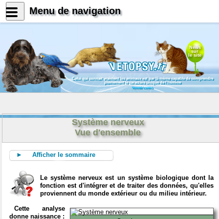
Menu de navigation
News
sur
le site
Celui qui connait vraiment les animaux est par là même capable de comprendre
pleinement le caractère unique de l'homme
Konrad Lorenz
Système nerveux
Vue d'ensemble
► Afficher le sommaire
Le système nerveux est un système biologique dont la
fonction est d'intégrer et de traiter des données, qu'elles
proviennent du monde extérieur ou du milieu intérieur.
Cette analyse
donne naissance :