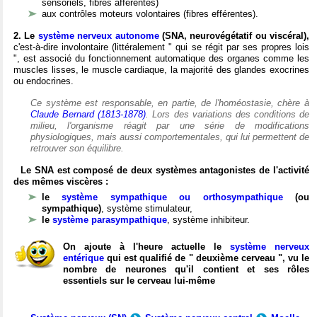
sensoriels, fibres afférentes)
aux contrôles moteurs volontaires (fibres efférentes).
2. Le
système nerveux autonome
(SNA, neurovégétatif ou viscéral),
c'est-à-dire involontaire (littéralement " qui se régit par ses propres lois
", est associé du fonctionnement automatique des organes comme les
muscles lisses, le muscle cardiaque, la majorité des glandes exocrines
ou endocrines.
Ce système est responsable, en partie, de l'homéostasie, chère à
Claude Bernard (1813-1878)
. Lors des variations des conditions de
milieu, l'organisme réagit par une série de modifications
physiologiques, mais aussi comportementales, qui lui permettent de
retrouver son équilibre.
Le SNA est composé de deux systèmes antagonistes de l'activité
des mêmes viscères :
le
système sympathique ou orthosympathique
(ou
sympathique)
, système stimulateur,
le
système parasympathique
, système inhibiteur.
On ajoute à l'heure actuelle le
système nerveux
entérique
qui est qualifié de " deuxième cerveau ", vu le
nombre de neurones qu'il contient et ses rôles
essentiels sur le cerveau lui-même