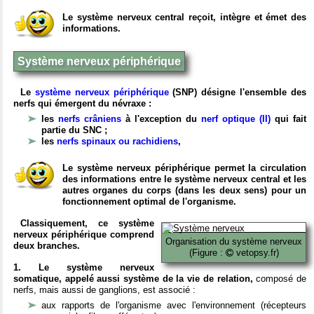
Le système nerveux central reçoit, intègre et émet des
informations.
Système nerveux périphérique
Le
système nerveux périphérique
(SNP) désigne l'ensemble des
nerfs qui émergent du névraxe :
les
nerfs crâniens
à l'exception du
nerf optique (II)
qui fait
partie du SNC ;
les
nerfs spinaux ou rachidiens
,
Le système nerveux périphérique permet la circulation
des informations entre le système nerveux central et les
autres organes du corps (dans les deux sens) pour un
fonctionnement optimal de l'organisme.
Classiquement, ce système
nerveux périphérique comprend
Organisation du système nerveux
deux branches.
(Figure :
vetopsy.fr)
1. Le système nerveux
somatique, appelé aussi système de la vie de relation,
composé de
nerfs, mais aussi de ganglions, est associé :
aux rapports de l'organisme avec l'environnement (récepteurs