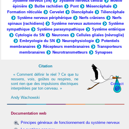
Système nerveux (SN)
Système nerveux central
Moelle
épinière
Bulbe rachidien
Pont
Mésencéphale
Formation réticulée
Cervelet
Diencéphale
Télencéphale
Système nerveux périphérique
Nerfs crâniens
Nerfs
spinaux (rachidiens)
Système nerveux autonome
Système
sympathique
Système parasympathique
Système entérique
Cytologie du SN
Neurones
Cellules gliales (névroglie)
Embryologie du SN
Neurophysiologie
Potentiels
membranaires
Récepteurs membranaires
Transporteurs
membranaires
Neurotransmetteurs
Synapses
Citation
« Comment définir le réel ? Ce que tu
ressens, vois, goûtes ou respires, ne
sont rien que des impulsions électriques
Contact
interprétées par ton cerveau. »
Andy Wachowski
Documentation web
Principes généraux de fonctionnement du système nerveux