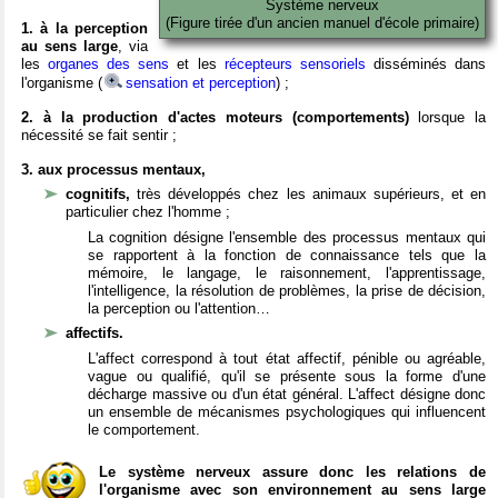
Système nerveux
(Figure tirée d'un ancien manuel d'école primaire)
1. à la perception
au sens large
, via
les
organes des sens
et les
récepteurs sensoriels
disséminés dans
l'organisme (
sensation et perception
) ;
2. à la production d'actes moteurs (comportements)
lorsque la
nécessité se fait sentir ;
3. aux processus mentaux,
cognitifs,
très développés chez les animaux supérieurs, et en
particulier chez l'homme ;
La cognition désigne l'ensemble des processus mentaux qui
se rapportent à la fonction de connaissance tels que la
mémoire, le langage, le raisonnement, l'apprentissage,
l'intelligence, la résolution de problèmes, la prise de décision,
la perception ou l'attention…
affectifs.
L'affect correspond à tout état affectif, pénible ou agréable,
vague ou qualifié, qu'il se présente sous la forme d'une
décharge massive ou d'un état général. L'affect désigne donc
un ensemble de mécanismes psychologiques qui influencent
le comportement.
Le système nerveux assure donc les relations de
l'organisme avec son environnement au sens large