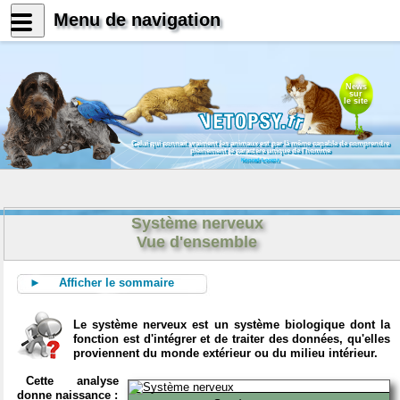
Menu de navigation
News
sur
le site
Celui qui connait vraiment les animaux est par là même capable de comprendre
pleinement le caractère unique de l'homme
Konrad Lorenz
Système nerveux
Vue d'ensemble
► Afficher le sommaire
Le système nerveux est un système biologique dont la
fonction est d'intégrer et de traiter des données, qu'elles
proviennent du monde extérieur ou du milieu intérieur.
Cette analyse
donne naissance :