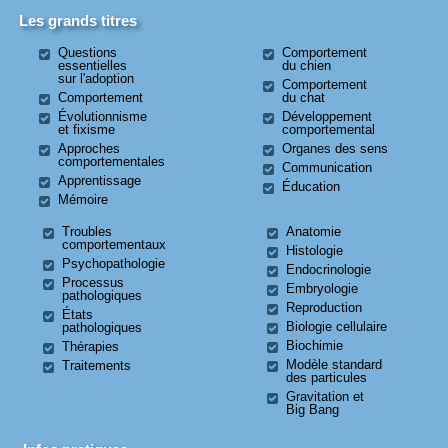
Les grands titres
Questions
Comportement
essentielles
du chien
sur l'adoption
Comportement
Comportement
du chat
Évolutionnisme
Développement
et fixisme
comportemental
Approches
Organes des sens
comportementales
Communication
Apprentissage
Éducation
Mémoire
Troubles
Anatomie
comportementaux
Histologie
Psychopathologie
Endocrinologie
Processus
Embryologie
pathologiques
Reproduction
États
Biologie cellulaire
pathologiques
Biochimie
Thérapies
Modèle standard
Traitements
des particules
Gravitation et
Big Bang