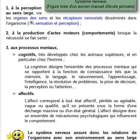
Système nerveux
(Figure tirée d'un ancien manuel d'école primaire)
1. à la perception
au sens large
, via
les
organes des sens
et les
récepteurs sensoriels
disséminés dans
l'organisme (
sensation et perception
) ;
2. à la production d'actes moteurs (comportements)
lorsque la
nécessité se fait sentir ;
3. aux processus mentaux,
cognitifs,
très développés chez les animaux supérieurs, et en
particulier chez l'homme ;
La cognition désigne l'ensemble des processus mentaux qui
se rapportent à la fonction de connaissance tels que la
mémoire, le langage, le raisonnement, l'apprentissage,
l'intelligence, la résolution de problèmes, la prise de décision,
la perception ou l'attention…
affectifs.
L'affect correspond à tout état affectif, pénible ou agréable,
vague ou qualifié, qu'il se présente sous la forme d'une
décharge massive ou d'un état général. L'affect désigne donc
un ensemble de mécanismes psychologiques qui influencent
le comportement.
Le système nerveux assure donc les relations de
l'organisme avec son environnement au sens large