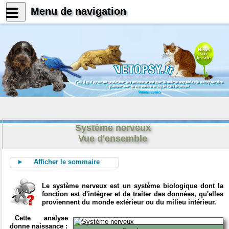
Menu de navigation
News
sur
le site
Celui qui connait vraiment les animaux est par là même capable de comprendre
pleinement le caractère unique de l'homme
Konrad Lorenz
Système nerveux
Vue d'ensemble
► Afficher le sommaire
Le système nerveux est un système biologique dont la
fonction est d'intégrer et de traiter des données, qu'elles
proviennent du monde extérieur ou du milieu intérieur.
Cette analyse
donne naissance :