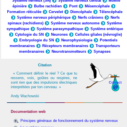
Système nerveux (SN)
Système nerveux central
Moelle
épinière
Bulbe rachidien
Pont
Mésencéphale
Formation réticulée
Cervelet
Diencéphale
Télencéphale
Système nerveux périphérique
Nerfs crâniens
Nerfs
spinaux (rachidiens)
Système nerveux autonome
Système
sympathique
Système parasympathique
Système entérique
Cytologie du SN
Neurones
Cellules gliales (névroglie)
Embryologie du SN
Neurophysiologie
Potentiels
membranaires
Récepteurs membranaires
Transporteurs
membranaires
Neurotransmetteurs
Synapses
Citation
« Comment définir le réel ? Ce que tu
ressens, vois, goûtes ou respires, ne
sont rien que des impulsions électriques
Contact
interprétées par ton cerveau. »
Andy Wachowski
Documentation web
Principes généraux de fonctionnement du système nerveux