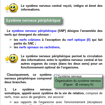
Le système nerveux central reçoit, intègre et émet des
informations.
Système nerveux périphérique
Le
système nerveux périphérique
(SNP) désigne l'ensemble des
nerfs qui émergent du névraxe :
les
nerfs crâniens
à l'exception du
nerf optique (II)
qui fait
partie du SNC ;
les
nerfs spinaux ou rachidiens
,
Le système nerveux périphérique permet la circulation
des informations entre le système nerveux central et les
autres organes du corps (dans les deux sens) pour un
fonctionnement optimal de l'organisme.
Classiquement, ce système
nerveux périphérique comprend
Organisation du système nerveux
deux branches.
(Figure :
vetopsy.fr)
1. Le système nerveux
somatique, appelé aussi système de la vie de relation,
composé de
nerfs, mais aussi de ganglions, est associé :
aux rapports de l'organisme avec l'environnement (récepteurs