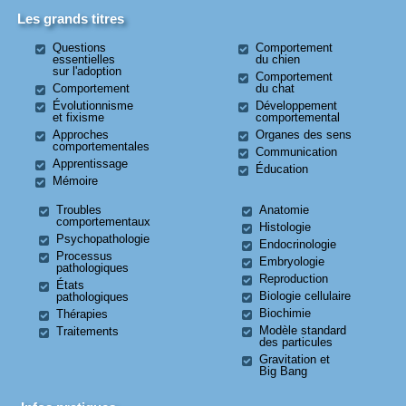
Les grands titres
Questions
Comportement
essentielles
du chien
sur l'adoption
Comportement
Comportement
du chat
Évolutionnisme
Développement
et fixisme
comportemental
Approches
Organes des sens
comportementales
Communication
Apprentissage
Éducation
Mémoire
Troubles
Anatomie
comportementaux
Histologie
Psychopathologie
Endocrinologie
Processus
Embryologie
pathologiques
Reproduction
États
Biologie cellulaire
pathologiques
Biochimie
Thérapies
Modèle standard
Traitements
des particules
Gravitation et
Big Bang