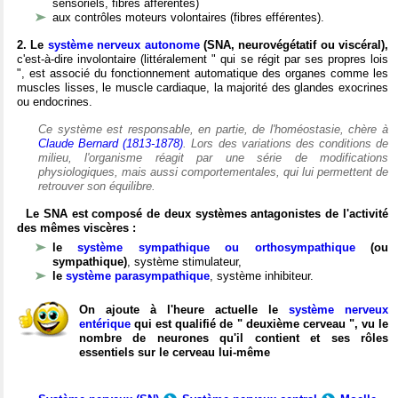
sensoriels, fibres afférentes)
aux contrôles moteurs volontaires (fibres efférentes).
2. Le
système nerveux autonome
(SNA, neurovégétatif ou viscéral),
c'est-à-dire involontaire (littéralement " qui se régit par ses propres lois
", est associé du fonctionnement automatique des organes comme les
muscles lisses, le muscle cardiaque, la majorité des glandes exocrines
ou endocrines.
Ce système est responsable, en partie, de l'homéostasie, chère à
Claude Bernard (1813-1878)
. Lors des variations des conditions de
milieu, l'organisme réagit par une série de modifications
physiologiques, mais aussi comportementales, qui lui permettent de
retrouver son équilibre.
Le SNA est composé de deux systèmes antagonistes de l'activité
des mêmes viscères :
le
système sympathique ou orthosympathique
(ou
sympathique)
, système stimulateur,
le
système parasympathique
, système inhibiteur.
On ajoute à l'heure actuelle le
système nerveux
entérique
qui est qualifié de " deuxième cerveau ", vu le
nombre de neurones qu'il contient et ses rôles
essentiels sur le cerveau lui-même