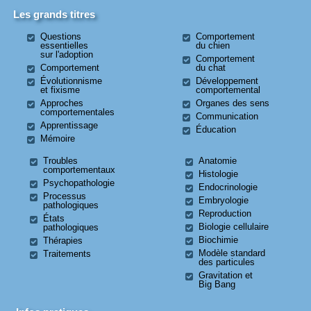
Les grands titres
Questions
Comportement
essentielles
du chien
sur l'adoption
Comportement
Comportement
du chat
Évolutionnisme
Développement
et fixisme
comportemental
Approches
Organes des sens
comportementales
Communication
Apprentissage
Éducation
Mémoire
Troubles
Anatomie
comportementaux
Histologie
Psychopathologie
Endocrinologie
Processus
Embryologie
pathologiques
Reproduction
États
Biologie cellulaire
pathologiques
Biochimie
Thérapies
Modèle standard
Traitements
des particules
Gravitation et
Big Bang