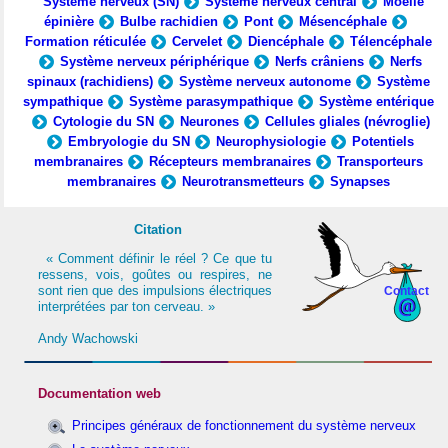
Système nerveux (SN)
Système nerveux central
Moelle
épinière
Bulbe rachidien
Pont
Mésencéphale
Formation réticulée
Cervelet
Diencéphale
Télencéphale
Système nerveux périphérique
Nerfs crâniens
Nerfs
spinaux (rachidiens)
Système nerveux autonome
Système
sympathique
Système parasympathique
Système entérique
Cytologie du SN
Neurones
Cellules gliales (névroglie)
Embryologie du SN
Neurophysiologie
Potentiels
membranaires
Récepteurs membranaires
Transporteurs
membranaires
Neurotransmetteurs
Synapses
Citation
« Comment définir le réel ? Ce que tu
ressens, vois, goûtes ou respires, ne
sont rien que des impulsions électriques
Contact
interprétées par ton cerveau. »
Andy Wachowski
Documentation web
Principes généraux de fonctionnement du système nerveux