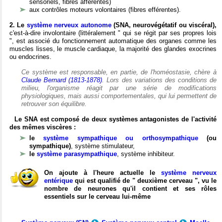
sensoriels, fibres afférentes)
aux contrôles moteurs volontaires (fibres efférentes).
2. Le
système nerveux autonome
(SNA, neurovégétatif ou viscéral),
c'est-à-dire involontaire (littéralement " qui se régit par ses propres lois
", est associé du fonctionnement automatique des organes comme les
muscles lisses, le muscle cardiaque, la majorité des glandes exocrines
ou endocrines.
Ce système est responsable, en partie, de l'homéostasie, chère à
Claude Bernard (1813-1878)
. Lors des variations des conditions de
milieu, l'organisme réagit par une série de modifications
physiologiques, mais aussi comportementales, qui lui permettent de
retrouver son équilibre.
Le SNA est composé de deux systèmes antagonistes de l'activité
des mêmes viscères :
le
système sympathique ou orthosympathique
(ou
sympathique)
, système stimulateur,
le
système parasympathique
, système inhibiteur.
On ajoute à l'heure actuelle le
système nerveux
entérique
qui est qualifié de " deuxième cerveau ", vu le
nombre de neurones qu'il contient et ses rôles
essentiels sur le cerveau lui-même