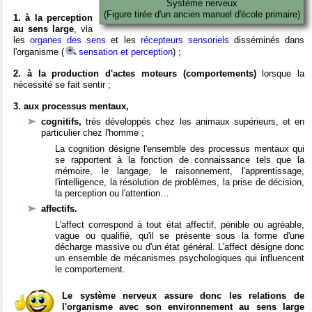
Système nerveux
(Figure tirée d'un ancien manuel d'école primaire)
1. à la perception
au sens large
, via
les
organes des sens
et les
récepteurs sensoriels
disséminés dans
l'organisme (
sensation et perception
) ;
2. à la production d'actes moteurs (comportements)
lorsque la
nécessité se fait sentir ;
3. aux processus mentaux,
cognitifs,
très développés chez les animaux supérieurs, et en
particulier chez l'homme ;
La cognition désigne l'ensemble des processus mentaux qui
se rapportent à la fonction de connaissance tels que la
mémoire, le langage, le raisonnement, l'apprentissage,
l'intelligence, la résolution de problèmes, la prise de décision,
la perception ou l'attention…
affectifs.
L'affect correspond à tout état affectif, pénible ou agréable,
vague ou qualifié, qu'il se présente sous la forme d'une
décharge massive ou d'un état général. L'affect désigne donc
un ensemble de mécanismes psychologiques qui influencent
le comportement.
Le système nerveux assure donc les relations de
l'organisme avec son environnement au sens large