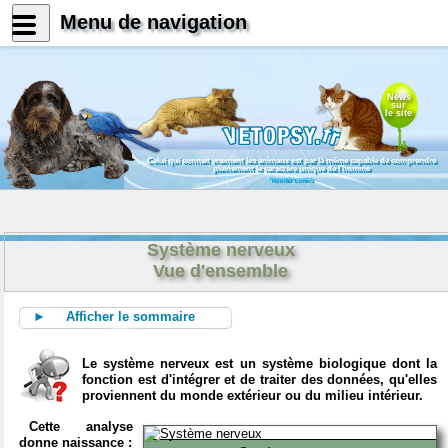
Menu de navigation
News
sur
le site
Celui qui connait vraiment les animaux est par là même capable de comprendre
pleinement le caractère unique de l'homme
Konrad Lorenz
Système nerveux
Vue d'ensemble
► Afficher le sommaire
Le système nerveux est un système biologique dont la
fonction est d'intégrer et de traiter des données, qu'elles
proviennent du monde extérieur ou du milieu intérieur.
Cette analyse
donne naissance :