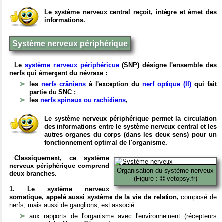
Le système nerveux central reçoit, intègre et émet des
informations.
Système nerveux périphérique
Le
système nerveux périphérique
(SNP) désigne l'ensemble des
nerfs qui émergent du névraxe :
les
nerfs crâniens
à l'exception du
nerf optique (II)
qui fait
partie du SNC ;
les
nerfs spinaux ou rachidiens
,
Le système nerveux périphérique permet la circulation
des informations entre le système nerveux central et les
autres organes du corps (dans les deux sens) pour un
fonctionnement optimal de l'organisme.
Classiquement, ce système
nerveux périphérique comprend
Organisation du système nerveux
deux branches.
(Figure :
vetopsy.fr)
1. Le système nerveux
somatique, appelé aussi système de la vie de relation,
composé de
nerfs, mais aussi de ganglions, est associé :
aux rapports de l'organisme avec l'environnement (récepteurs