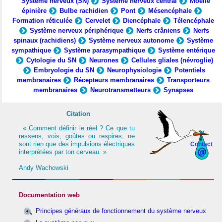
Système nerveux (SN)
Système nerveux central
Moelle
épinière
Bulbe rachidien
Pont
Mésencéphale
Formation réticulée
Cervelet
Diencéphale
Télencéphale
Système nerveux périphérique
Nerfs crâniens
Nerfs
spinaux (rachidiens)
Système nerveux autonome
Système
sympathique
Système parasympathique
Système entérique
Cytologie du SN
Neurones
Cellules gliales (névroglie)
Embryologie du SN
Neurophysiologie
Potentiels
membranaires
Récepteurs membranaires
Transporteurs
membranaires
Neurotransmetteurs
Synapses
Citation
« Comment définir le réel ? Ce que tu
ressens, vois, goûtes ou respires, ne
sont rien que des impulsions électriques
Contact
interprétées par ton cerveau. »
Andy Wachowski
Documentation web
Principes généraux de fonctionnement du système nerveux