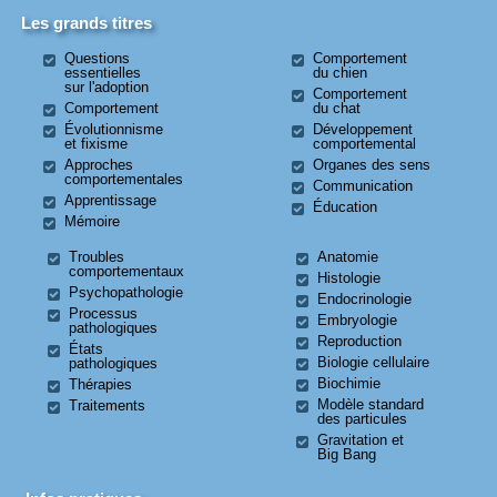
Les grands titres
Questions
Comportement
essentielles
du chien
sur l'adoption
Comportement
Comportement
du chat
Évolutionnisme
Développement
et fixisme
comportemental
Approches
Organes des sens
comportementales
Communication
Apprentissage
Éducation
Mémoire
Troubles
Anatomie
comportementaux
Histologie
Psychopathologie
Endocrinologie
Processus
Embryologie
pathologiques
Reproduction
États
Biologie cellulaire
pathologiques
Biochimie
Thérapies
Modèle standard
Traitements
des particules
Gravitation et
Big Bang