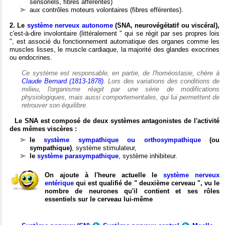
sensoriels, fibres afférentes)
aux contrôles moteurs volontaires (fibres efférentes).
2. Le
système nerveux autonome
(SNA, neurovégétatif ou viscéral),
c'est-à-dire involontaire (littéralement " qui se régit par ses propres lois
", est associé du fonctionnement automatique des organes comme les
muscles lisses, le muscle cardiaque, la majorité des glandes exocrines
ou endocrines.
Ce système est responsable, en partie, de l'homéostasie, chère à
Claude Bernard (1813-1878)
. Lors des variations des conditions de
milieu, l'organisme réagit par une série de modifications
physiologiques, mais aussi comportementales, qui lui permettent de
retrouver son équilibre.
Le SNA est composé de deux systèmes antagonistes de l'activité
des mêmes viscères :
le
système sympathique ou orthosympathique
(ou
sympathique)
, système stimulateur,
le
système parasympathique
, système inhibiteur.
On ajoute à l'heure actuelle le
système nerveux
entérique
qui est qualifié de " deuxième cerveau ", vu le
nombre de neurones qu'il contient et ses rôles
essentiels sur le cerveau lui-même