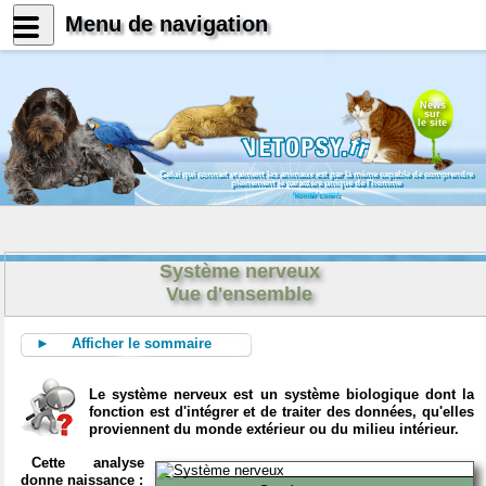
Menu de navigation
News
sur
le site
Celui qui connait vraiment les animaux est par là même capable de comprendre
pleinement le caractère unique de l'homme
Konrad Lorenz
Système nerveux
Vue d'ensemble
► Afficher le sommaire
Le système nerveux est un système biologique dont la
fonction est d'intégrer et de traiter des données, qu'elles
proviennent du monde extérieur ou du milieu intérieur.
Cette analyse
donne naissance :