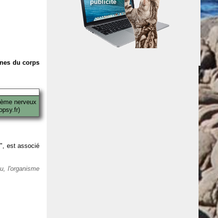
publicité
anes du corps
tème nerveux
psy.fr)
 ", est associé
eu, l'organisme