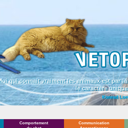
lui qui connait vraiment les animaux est par
le caractère uniqu
Konrad Lor
Comportement
Communication