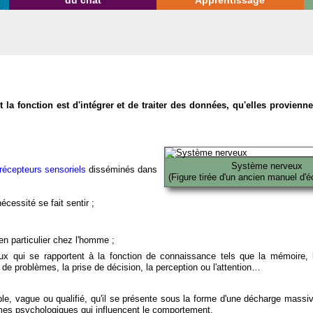
du chat
Apprentissage
la fonction est d'intégrer et de traiter des données, qu'elles provien
Système nerveux
récepteurs sensoriels
disséminés dans
(Figure tirée d'un ancien manuel d'é
écessité se fait sentir ;
en particulier chez l'homme ;
x qui se rapportent à la fonction de connaissance tels que la mémoire, l
on de problèmes, la prise de décision, la perception ou l'attention…
able, vague ou qualifié, qu'il se présente sous la forme d'une décharge massi
mes psychologiques qui influencent le comportement.