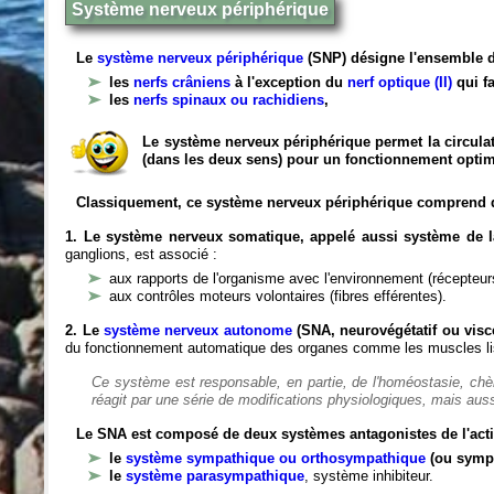
Système nerveux périphérique
Le
système nerveux périphérique
(SNP) désigne l'ensemble d
les
nerfs crâniens
à l'exception du
nerf optique (II)
qui fa
les
nerfs spinaux ou rachidiens
,
Le système nerveux périphérique permet la circulat
(dans les deux sens) pour un fonctionnement optim
Classiquement, ce système nerveux périphérique comprend 
1. Le système nerveux somatique, appelé aussi système de la
ganglions, est associé :
aux rapports de l'organisme avec l'environnement (récepteurs
aux contrôles moteurs volontaires (fibres efférentes).
2. Le
système nerveux autonome
(SNA, neurovégétatif ou viscé
du fonctionnement automatique des organes comme les muscles liss
Ce système est responsable, en partie, de l'homéostasie, ch
réagit par une série de modifications physiologiques, mais auss
Le SNA est composé de deux systèmes antagonistes de l'acti
le
système sympathique ou orthosympathique
(ou symp
le
système parasympathique
, système inhibiteur.