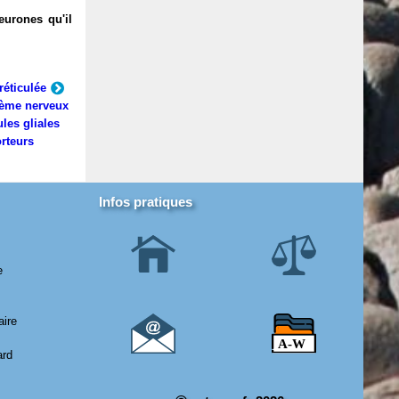
eurones qu'il
réticulée
ème nerveux
ules gliales
rteurs
Infos pratiques
e
aire
ard