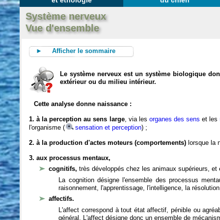
et éthologie
du chien
Système nerveux
Vue d'ensemble
► Afficher le sommaire
Le système nerveux est un système biologique dont 
extérieur ou du milieu intérieur.
Cette analyse donne naissance :
1. à la perception au sens large
, via les
organes des sens
et les
l'organisme (
sensation et perception
) ;
2. à la production d'actes moteurs (comportements)
lorsque la n
3. aux processus mentaux,
cognitifs,
très développés chez les animaux supérieurs, et 
La cognition désigne l'ensemble des processus mentau
raisonnement, l'apprentissage, l'intelligence, la résoluti
affectifs.
L'affect correspond à tout état affectif, pénible ou agré
général. L'affect désigne donc un ensemble de mécanis