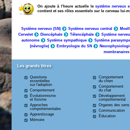
On ajoute à l'heure actuelle le
système nerveux e
contient et ses rôles essentiels sur le cerveau lui
Système nerveux (SN)
Système nerveux central
Moell
Cervelet
Diencéphale
Télencéphale
Système nerveu
autonome
Système sympathique
Système parasympa
(névroglie)
Embryologie du SN
Neurophysiologi
membranaires
Les grands titres
Questions
Comportement
essentielles
du chien
sur l'adoption
Comportement
Comportement
du chat
Évolutionnisme
Développement
et fixisme
comportemental
Approches
Organes des sens
comportementales
Communication
Apprentissage
Éducation
Mémoire