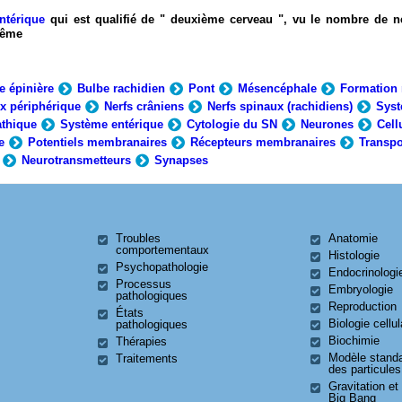
ntérique
qui est qualifié de " deuxième cerveau ", vu le nombre de n
-même
e épinière
Bulbe rachidien
Pont
Mésencéphale
Formation 
x périphérique
Nerfs crâniens
Nerfs spinaux (rachidiens)
Syst
thique
Système entérique
Cytologie du SN
Neurones
Cell
e
Potentiels membranaires
Récepteurs membranaires
Transpo
Neurotransmetteurs
Synapses
Troubles
Anatomie
comportementaux
Histologie
Psychopathologie
Endocrinologi
Processus
Embryologie
pathologiques
Reproduction
États
Biologie cellul
pathologiques
Biochimie
Thérapies
Modèle stand
Traitements
des particules
Gravitation et
Big Bang