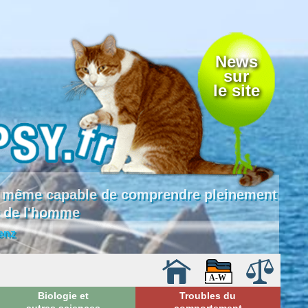
News
sur
le site
 là même capable de comprendre pleinement
e de l'homme
enz
Biologie et
Troubles du