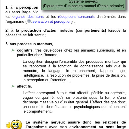
Système nerveux
(Figure tirée d'un ancien manuel d'école primaire)
1. à la perception
au sens large
, via
les
organes des sens
et les
récepteurs sensoriels
disséminés dans
l'organisme (
sensation et perception
) ;
2. à la production d'actes moteurs (comportements)
lorsque la
nécessité se fait sentir ;
3. aux processus mentaux,
cognitifs,
très développés chez les animaux supérieurs, et en
particulier chez l'homme ;
La cognition désigne l'ensemble des processus mentaux qui
se rapportent à la fonction de connaissance tels que la
mémoire, le langage, le raisonnement, l'apprentissage,
l'intelligence, la résolution de problèmes, la prise de décision,
la perception ou l'attention…
affectifs.
L'affect correspond à tout état affectif, pénible ou agréable,
vague ou qualifié, qu'il se présente sous la forme d'une
décharge massive ou d'un état général. L'affect désigne donc
un ensemble de mécanismes psychologiques qui influencent
le comportement.
Le système nerveux assure donc les relations de
l'organisme avec son environnement au sens large