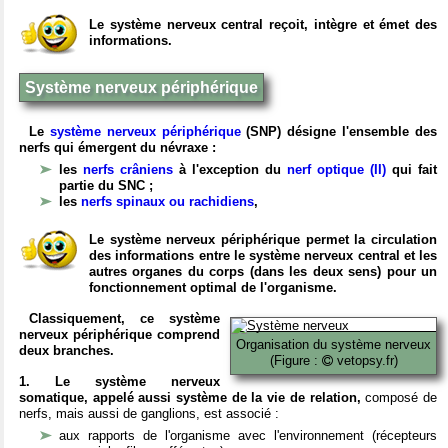
Le système nerveux central reçoit, intègre et émet des
informations.
Système nerveux périphérique
Le
système nerveux périphérique
(SNP) désigne l'ensemble des
nerfs qui émergent du névraxe :
les
nerfs crâniens
à l'exception du
nerf optique (II)
qui fait
partie du SNC ;
les
nerfs spinaux ou rachidiens
,
Le système nerveux périphérique permet la circulation
des informations entre le système nerveux central et les
autres organes du corps (dans les deux sens) pour un
fonctionnement optimal de l'organisme.
Classiquement, ce système
nerveux périphérique comprend
Organisation du système nerveux
deux branches.
(Figure :
vetopsy.fr)
1. Le système nerveux
somatique, appelé aussi système de la vie de relation,
composé de
nerfs, mais aussi de ganglions, est associé :
aux rapports de l'organisme avec l'environnement (récepteurs