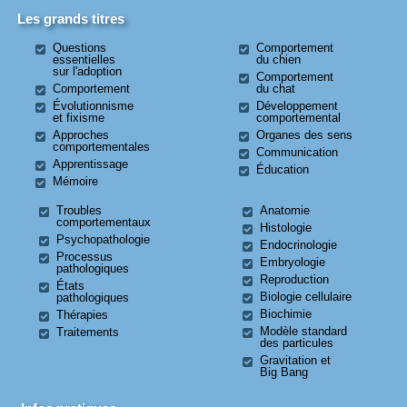
Les grands titres
Questions
Comportement
essentielles
du chien
sur l'adoption
Comportement
Comportement
du chat
Évolutionnisme
Développement
et fixisme
comportemental
Approches
Organes des sens
comportementales
Communication
Apprentissage
Éducation
Mémoire
Troubles
Anatomie
comportementaux
Histologie
Psychopathologie
Endocrinologie
Processus
Embryologie
pathologiques
Reproduction
États
Biologie cellulaire
pathologiques
Biochimie
Thérapies
Modèle standard
Traitements
des particules
Gravitation et
Big Bang