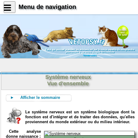
Menu de navigation
News
sur
le site
Celui qui connait vraiment les animaux est par là même capable de comprendre
pleinement le caractère unique de l'homme
Konrad Lorenz
Système nerveux
Vue d'ensemble
► Afficher le sommaire
Le système nerveux est un système biologique dont la
fonction est d'intégrer et de traiter des données, qu'elles
proviennent du monde extérieur ou du milieu intérieur.
Cette analyse
donne naissance :