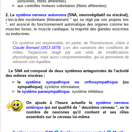
sensoriels, fibres afférentes)
aux contrôles moteurs volontaires (fibres efférentes).
2. Le
système nerveux autonome
(SNA, neurovégétatif ou viscéral),
c'est-à-dire involontaire (littéralement " qui se régit par ses propres lois
", est associé du fonctionnement automatique des organes comme les
muscles lisses, le muscle cardiaque, la majorité des glandes exocrines
ou endocrines.
Ce système est responsable, en partie, de l'homéostasie, chère à
Claude Bernard (1813-1878)
. Lors des variations des conditions de
milieu, l'organisme réagit par une série de modifications
physiologiques, mais aussi comportementales, qui lui permettent de
retrouver son équilibre.
Le SNA est composé de deux systèmes antagonistes de l'activité
des mêmes viscères :
le
système sympathique ou orthosympathique
(ou
sympathique)
, système stimulateur,
le
système parasympathique
, système inhibiteur.
On ajoute à l'heure actuelle le
système nerveux
entérique
qui est qualifié de " deuxième cerveau ", vu le
nombre de neurones qu'il contient et ses rôles
essentiels sur le cerveau lui-même