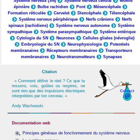
Système nerveux (SN)
Système nerveux central
Moelle
épinière
Bulbe rachidien
Pont
Mésencéphale
Formation réticulée
Cervelet
Diencéphale
Télencéphale
Système nerveux périphérique
Nerfs crâniens
Nerfs
spinaux (rachidiens)
Système nerveux autonome
Système
sympathique
Système parasympathique
Système entérique
Cytologie du SN
Neurones
Cellules gliales (névroglie)
Embryologie du SN
Neurophysiologie
Potentiels
membranaires
Récepteurs membranaires
Transporteurs
membranaires
Neurotransmetteurs
Synapses
Citation
« Comment définir le réel ? Ce que tu
ressens, vois, goûtes ou respires, ne
sont rien que des impulsions électriques
Contact
interprétées par ton cerveau. »
Andy Wachowski
Documentation web
Principes généraux de fonctionnement du système nerveux