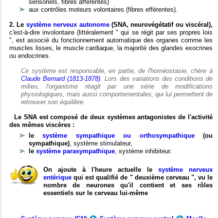
sensoriels, fibres afférentes)
aux contrôles moteurs volontaires (fibres efférentes).
2. Le
système nerveux autonome
(SNA, neurovégétatif ou viscéral),
c'est-à-dire involontaire (littéralement " qui se régit par ses propres lois
", est associé du fonctionnement automatique des organes comme les
muscles lisses, le muscle cardiaque, la majorité des glandes exocrines
ou endocrines.
Ce système est responsable, en partie, de l'homéostasie, chère à
Claude Bernard (1813-1878)
. Lors des variations des conditions de
milieu, l'organisme réagit par une série de modifications
physiologiques, mais aussi comportementales, qui lui permettent de
retrouver son équilibre.
Le SNA est composé de deux systèmes antagonistes de l'activité
des mêmes viscères :
le
système sympathique ou orthosympathique
(ou
sympathique)
, système stimulateur,
le
système parasympathique
, système inhibiteur.
On ajoute à l'heure actuelle le
système nerveux
entérique
qui est qualifié de " deuxième cerveau ", vu le
nombre de neurones qu'il contient et ses rôles
essentiels sur le cerveau lui-même