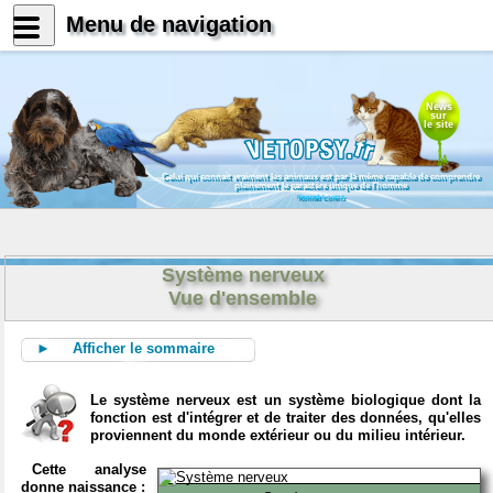
Menu de navigation
News
sur
le site
Celui qui connait vraiment les animaux est par là même capable de comprendre
pleinement le caractère unique de l'homme
Konrad Lorenz
Système nerveux
Vue d'ensemble
► Afficher le sommaire
Le système nerveux est un système biologique dont la
fonction est d'intégrer et de traiter des données, qu'elles
proviennent du monde extérieur ou du milieu intérieur.
Cette analyse
donne naissance :