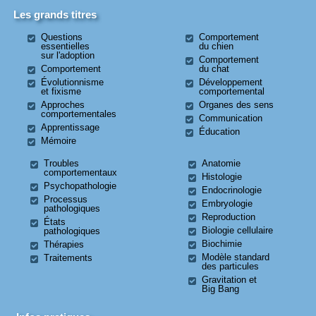
Les grands titres
Questions
Comportement
essentielles
du chien
sur l'adoption
Comportement
Comportement
du chat
Évolutionnisme
Développement
et fixisme
comportemental
Approches
Organes des sens
comportementales
Communication
Apprentissage
Éducation
Mémoire
Troubles
Anatomie
comportementaux
Histologie
Psychopathologie
Endocrinologie
Processus
Embryologie
pathologiques
Reproduction
États
Biologie cellulaire
pathologiques
Biochimie
Thérapies
Modèle standard
Traitements
des particules
Gravitation et
Big Bang