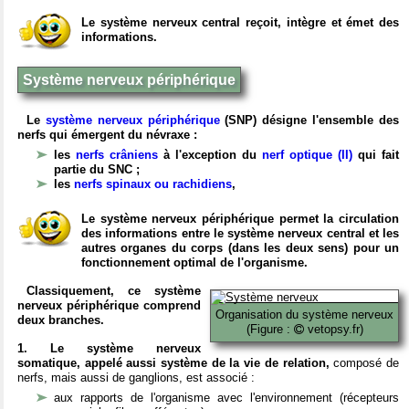
Le système nerveux central reçoit, intègre et émet des
informations.
Système nerveux périphérique
Le
système nerveux périphérique
(SNP) désigne l'ensemble des
nerfs qui émergent du névraxe :
les
nerfs crâniens
à l'exception du
nerf optique (II)
qui fait
partie du SNC ;
les
nerfs spinaux ou rachidiens
,
Le système nerveux périphérique permet la circulation
des informations entre le système nerveux central et les
autres organes du corps (dans les deux sens) pour un
fonctionnement optimal de l'organisme.
Classiquement, ce système
nerveux périphérique comprend
Organisation du système nerveux
deux branches.
(Figure :
vetopsy.fr)
1. Le système nerveux
somatique, appelé aussi système de la vie de relation,
composé de
nerfs, mais aussi de ganglions, est associé :
aux rapports de l'organisme avec l'environnement (récepteurs