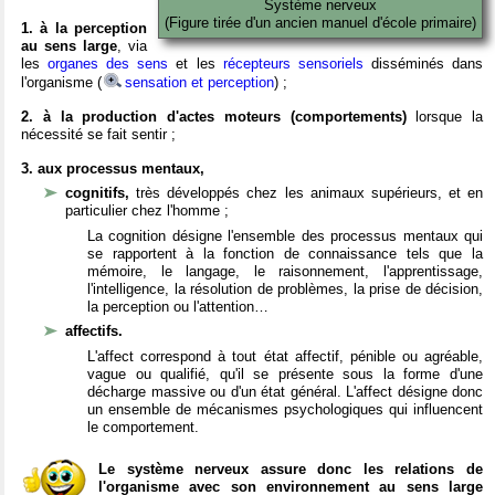
Système nerveux
(Figure tirée d'un ancien manuel d'école primaire)
1. à la perception
au sens large
, via
les
organes des sens
et les
récepteurs sensoriels
disséminés dans
l'organisme (
sensation et perception
) ;
2. à la production d'actes moteurs (comportements)
lorsque la
nécessité se fait sentir ;
3. aux processus mentaux,
cognitifs,
très développés chez les animaux supérieurs, et en
particulier chez l'homme ;
La cognition désigne l'ensemble des processus mentaux qui
se rapportent à la fonction de connaissance tels que la
mémoire, le langage, le raisonnement, l'apprentissage,
l'intelligence, la résolution de problèmes, la prise de décision,
la perception ou l'attention…
affectifs.
L'affect correspond à tout état affectif, pénible ou agréable,
vague ou qualifié, qu'il se présente sous la forme d'une
décharge massive ou d'un état général. L'affect désigne donc
un ensemble de mécanismes psychologiques qui influencent
le comportement.
Le système nerveux assure donc les relations de
l'organisme avec son environnement au sens large