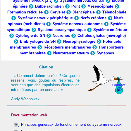
Système nerveux (SN)
Système nerveux central
Moelle
épinière
Bulbe rachidien
Pont
Mésencéphale
Formation réticulée
Cervelet
Diencéphale
Télencéphale
Système nerveux périphérique
Nerfs crâniens
Nerfs
spinaux (rachidiens)
Système nerveux autonome
Système
sympathique
Système parasympathique
Système entérique
Cytologie du SN
Neurones
Cellules gliales (névroglie)
Embryologie du SN
Neurophysiologie
Potentiels
membranaires
Récepteurs membranaires
Transporteurs
membranaires
Neurotransmetteurs
Synapses
Citation
« Comment définir le réel ? Ce que tu
ressens, vois, goûtes ou respires, ne
sont rien que des impulsions électriques
Contact
interprétées par ton cerveau. »
Andy Wachowski
Documentation web
Principes généraux de fonctionnement du système nerveux