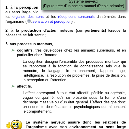
Système nerveux
(Figure tirée d'un ancien manuel d'école primaire)
1. à la perception
au sens large
, via
les
organes des sens
et les
récepteurs sensoriels
disséminés dans
l'organisme (
sensation et perception
) ;
2. à la production d'actes moteurs (comportements)
lorsque la
nécessité se fait sentir ;
3. aux processus mentaux,
cognitifs,
très développés chez les animaux supérieurs, et en
particulier chez l'homme ;
La cognition désigne l'ensemble des processus mentaux qui
se rapportent à la fonction de connaissance tels que la
mémoire, le langage, le raisonnement, l'apprentissage,
l'intelligence, la résolution de problèmes, la prise de décision,
la perception ou l'attention…
affectifs.
L'affect correspond à tout état affectif, pénible ou agréable,
vague ou qualifié, qu'il se présente sous la forme d'une
décharge massive ou d'un état général. L'affect désigne donc
un ensemble de mécanismes psychologiques qui influencent
le comportement.
Le système nerveux assure donc les relations de
l'organisme avec son environnement au sens large