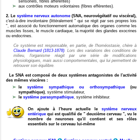
sensoriels, fibres afférentes)
aux contrôles moteurs volontaires (fibres efférentes).
2. Le
système nerveux autonome
(SNA, neurovégétatif ou viscéral),
c'est-à-dire involontaire (littéralement " qui se régit par ses propres lois
", est associé du fonctionnement automatique des organes comme les
muscles lisses, le muscle cardiaque, la majorité des glandes exocrines
ou endocrines.
Ce système est responsable, en partie, de l'homéostasie, chère à
Claude Bernard (1813-1878)
. Lors des variations des conditions de
milieu, l'organisme réagit par une série de modifications
physiologiques, mais aussi comportementales, qui lui permettent de
retrouver son équilibre.
Le SNA est composé de deux systèmes antagonistes de l'activité
des mêmes viscères :
le
système sympathique ou orthosympathique
(ou
sympathique)
, système stimulateur,
le
système parasympathique
, système inhibiteur.
On ajoute à l'heure actuelle le
système nerveux
entérique
qui est qualifié de " deuxième cerveau ", vu le
nombre de neurones qu'il contient et ses rôles
essentiels sur le cerveau lui-même