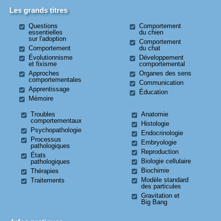
Les grands titres
Questions
Comportement
essentielles
du chien
sur l'adoption
Comportement
Comportement
du chat
Évolutionnisme
Développement
et fixisme
comportemental
Approches
Organes des sens
comportementales
Communication
Apprentissage
Éducation
Mémoire
Troubles
Anatomie
comportementaux
Histologie
Psychopathologie
Endocrinologie
Processus
Embryologie
pathologiques
Reproduction
États
Biologie cellulaire
pathologiques
Biochimie
Thérapies
Modèle standard
Traitements
des particules
Gravitation et
Big Bang