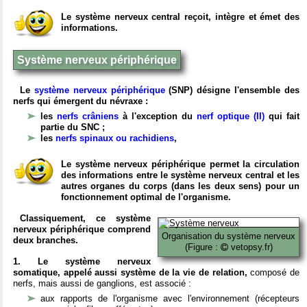
Le système nerveux central reçoit, intègre et émet des
informations.
Système nerveux périphérique
Le
système nerveux périphérique
(SNP) désigne l'ensemble des
nerfs qui émergent du névraxe :
les
nerfs crâniens
à l'exception du
nerf optique (II)
qui fait
partie du SNC ;
les
nerfs spinaux ou rachidiens
,
Le système nerveux périphérique permet la circulation
des informations entre le système nerveux central et les
autres organes du corps (dans les deux sens) pour un
fonctionnement optimal de l'organisme.
Classiquement, ce système
nerveux périphérique comprend
Organisation du système nerveux
deux branches.
(Figure :
vetopsy.fr)
1. Le système nerveux
somatique, appelé aussi système de la vie de relation,
composé de
nerfs, mais aussi de ganglions, est associé :
aux rapports de l'organisme avec l'environnement (récepteurs