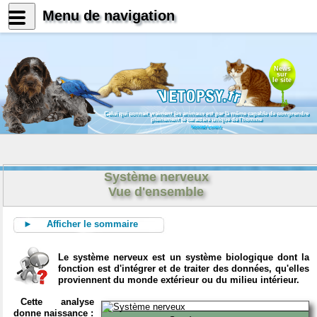
Menu de navigation
News
sur
le site
Celui qui connait vraiment les animaux est par là même capable de comprendre
pleinement le caractère unique de l'homme
Konrad Lorenz
Système nerveux
Vue d'ensemble
► Afficher le sommaire
Le système nerveux est un système biologique dont la
fonction est d'intégrer et de traiter des données, qu'elles
proviennent du monde extérieur ou du milieu intérieur.
Cette analyse
donne naissance :