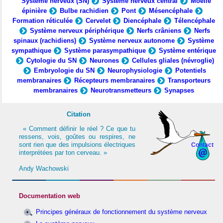
Système nerveux (SN)
Système nerveux central
Moelle
épinière
Bulbe rachidien
Pont
Mésencéphale
Formation réticulée
Cervelet
Diencéphale
Télencéphale
Système nerveux périphérique
Nerfs crâniens
Nerfs
spinaux (rachidiens)
Système nerveux autonome
Système
sympathique
Système parasympathique
Système entérique
Cytologie du SN
Neurones
Cellules gliales (névroglie)
Embryologie du SN
Neurophysiologie
Potentiels
membranaires
Récepteurs membranaires
Transporteurs
membranaires
Neurotransmetteurs
Synapses
Citation
« Comment définir le réel ? Ce que tu
ressens, vois, goûtes ou respires, ne
sont rien que des impulsions électriques
Contact
interprétées par ton cerveau. »
Andy Wachowski
Documentation web
Principes généraux de fonctionnement du système nerveux