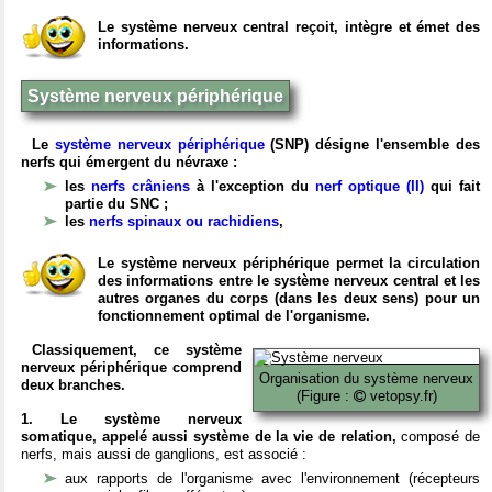
Le système nerveux central reçoit, intègre et émet des
informations.
Système nerveux périphérique
Le
système nerveux périphérique
(SNP) désigne l'ensemble des
nerfs qui émergent du névraxe :
les
nerfs crâniens
à l'exception du
nerf optique (II)
qui fait
partie du SNC ;
les
nerfs spinaux ou rachidiens
,
Le système nerveux périphérique permet la circulation
des informations entre le système nerveux central et les
autres organes du corps (dans les deux sens) pour un
fonctionnement optimal de l'organisme.
Classiquement, ce système
nerveux périphérique comprend
Organisation du système nerveux
deux branches.
(Figure :
vetopsy.fr)
1. Le système nerveux
somatique, appelé aussi système de la vie de relation,
composé de
nerfs, mais aussi de ganglions, est associé :
aux rapports de l'organisme avec l'environnement (récepteurs