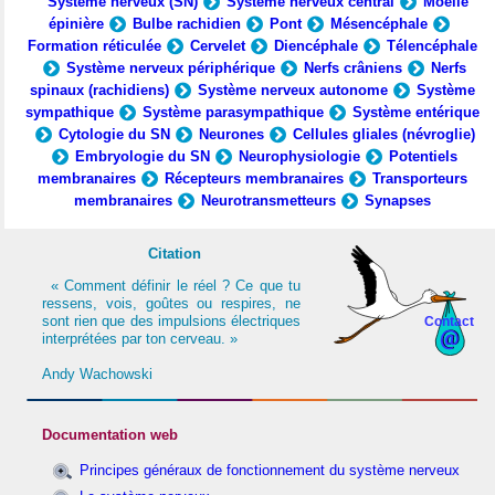
Système nerveux (SN)
Système nerveux central
Moelle
épinière
Bulbe rachidien
Pont
Mésencéphale
Formation réticulée
Cervelet
Diencéphale
Télencéphale
Système nerveux périphérique
Nerfs crâniens
Nerfs
spinaux (rachidiens)
Système nerveux autonome
Système
sympathique
Système parasympathique
Système entérique
Cytologie du SN
Neurones
Cellules gliales (névroglie)
Embryologie du SN
Neurophysiologie
Potentiels
membranaires
Récepteurs membranaires
Transporteurs
membranaires
Neurotransmetteurs
Synapses
Citation
« Comment définir le réel ? Ce que tu
ressens, vois, goûtes ou respires, ne
sont rien que des impulsions électriques
Contact
interprétées par ton cerveau. »
Andy Wachowski
Documentation web
Principes généraux de fonctionnement du système nerveux