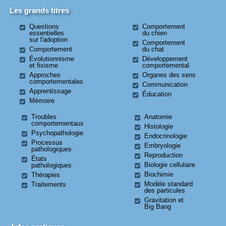
Les grands titres
Questions
Comportement
essentielles
du chien
sur l'adoption
Comportement
Comportement
du chat
Évolutionnisme
Développement
et fixisme
comportemental
Approches
Organes des sens
comportementales
Communication
Apprentissage
Éducation
Mémoire
Troubles
Anatomie
comportementaux
Histologie
Psychopathologie
Endocrinologie
Processus
Embryologie
pathologiques
Reproduction
États
Biologie cellulaire
pathologiques
Biochimie
Thérapies
Modèle standard
Traitements
des particules
Gravitation et
Big Bang