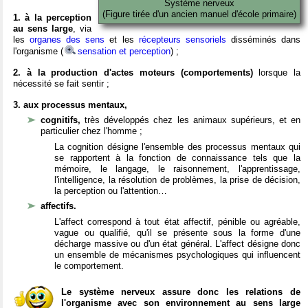
Système nerveux
(Figure tirée d'un ancien manuel d'école primaire)
1. à la perception
au sens large
, via
les
organes des sens
et les
récepteurs sensoriels
disséminés dans
l'organisme (
sensation et perception
) ;
2. à la production d'actes moteurs (comportements)
lorsque la
nécessité se fait sentir ;
3. aux processus mentaux,
cognitifs,
très développés chez les animaux supérieurs, et en
particulier chez l'homme ;
La cognition désigne l'ensemble des processus mentaux qui
se rapportent à la fonction de connaissance tels que la
mémoire, le langage, le raisonnement, l'apprentissage,
l'intelligence, la résolution de problèmes, la prise de décision,
la perception ou l'attention…
affectifs.
L'affect correspond à tout état affectif, pénible ou agréable,
vague ou qualifié, qu'il se présente sous la forme d'une
décharge massive ou d'un état général. L'affect désigne donc
un ensemble de mécanismes psychologiques qui influencent
le comportement.
Le système nerveux assure donc les relations de
l'organisme avec son environnement au sens large