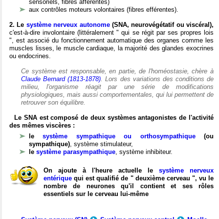
sensoriels, fibres afférentes)
aux contrôles moteurs volontaires (fibres efférentes).
2. Le
système nerveux autonome
(SNA, neurovégétatif ou viscéral),
c'est-à-dire involontaire (littéralement " qui se régit par ses propres lois
", est associé du fonctionnement automatique des organes comme les
muscles lisses, le muscle cardiaque, la majorité des glandes exocrines
ou endocrines.
Ce système est responsable, en partie, de l'homéostasie, chère à
Claude Bernard (1813-1878)
. Lors des variations des conditions de
milieu, l'organisme réagit par une série de modifications
physiologiques, mais aussi comportementales, qui lui permettent de
retrouver son équilibre.
Le SNA est composé de deux systèmes antagonistes de l'activité
des mêmes viscères :
le
système sympathique ou orthosympathique
(ou
sympathique)
, système stimulateur,
le
système parasympathique
, système inhibiteur.
On ajoute à l'heure actuelle le
système nerveux
entérique
qui est qualifié de " deuxième cerveau ", vu le
nombre de neurones qu'il contient et ses rôles
essentiels sur le cerveau lui-même