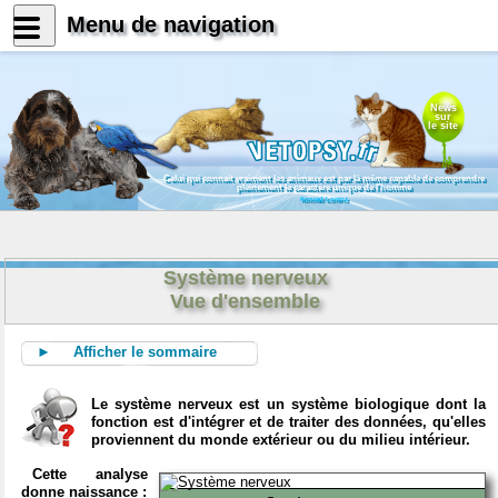
Menu de navigation
News
sur
le site
Celui qui connait vraiment les animaux est par là même capable de comprendre
pleinement le caractère unique de l'homme
Konrad Lorenz
Système nerveux
Vue d'ensemble
► Afficher le sommaire
Le système nerveux est un système biologique dont la
fonction est d'intégrer et de traiter des données, qu'elles
proviennent du monde extérieur ou du milieu intérieur.
Cette analyse
donne naissance :