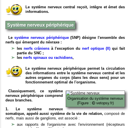
Le système nerveux central reçoit, intègre et émet des
informations.
Système nerveux périphérique
Le
système nerveux périphérique
(SNP) désigne l'ensemble des
nerfs qui émergent du névraxe :
les
nerfs crâniens
à l'exception du
nerf optique (II)
qui fait
partie du SNC ;
les
nerfs spinaux ou rachidiens
,
Le système nerveux périphérique permet la circulation
des informations entre le système nerveux central et les
autres organes du corps (dans les deux sens) pour un
fonctionnement optimal de l'organisme.
Classiquement, ce système
nerveux périphérique comprend
Organisation du système nerveux
deux branches.
(Figure :
vetopsy.fr)
1. Le système nerveux
somatique, appelé aussi système de la vie de relation,
composé de
nerfs, mais aussi de ganglions, est associé :
aux rapports de l'organisme avec l'environnement (récepteurs