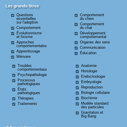
Les grands titres
Questions
Comportement
essentielles
du chien
sur l'adoption
Comportement
Comportement
du chat
Évolutionnisme
Développement
et fixisme
comportemental
Approches
Organes des sens
comportementales
Communication
Apprentissage
Éducation
Mémoire
Troubles
Anatomie
comportementaux
Histologie
Psychopathologie
Endocrinologie
Processus
Embryologie
pathologiques
Reproduction
États
Biologie cellulaire
pathologiques
Biochimie
Thérapies
Modèle standard
Traitements
des particules
Gravitation et
Big Bang