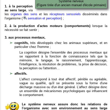
Système nerveux
(Figure tirée d'un ancien manuel d'école primaire)
1. à la perception
au sens large
, via
les
organes des sens
et les
récepteurs sensoriels
disséminés dans
l'organisme (
sensation et perception
) ;
2. à la production d'actes moteurs (comportements)
lorsque la
nécessité se fait sentir ;
3. aux processus mentaux,
cognitifs,
très développés chez les animaux supérieurs, et en
particulier chez l'homme ;
La cognition désigne l'ensemble des processus mentaux qui
se rapportent à la fonction de connaissance tels que la
mémoire, le langage, le raisonnement, l'apprentissage,
l'intelligence, la résolution de problèmes, la prise de décision,
la perception ou l'attention…
affectifs.
L'affect correspond à tout état affectif, pénible ou agréable,
vague ou qualifié, qu'il se présente sous la forme d'une
décharge massive ou d'un état général. L'affect désigne donc
un ensemble de mécanismes psychologiques qui influencent
le comportement.
Le système nerveux assure donc les relations de
l'organisme avec son environnement au sens large