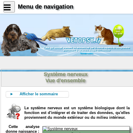
Menu de navigation
News
sur
le site
Celui qui connait vraiment les animaux est par là même capable de comprendre
pleinement le caractère unique de l'homme
Konrad Lorenz
Système nerveux
Vue d'ensemble
► Afficher le sommaire
Le système nerveux est un système biologique dont la
fonction est d'intégrer et de traiter des données, qu'elles
proviennent du monde extérieur ou du milieu intérieur.
Cette analyse
donne naissance :