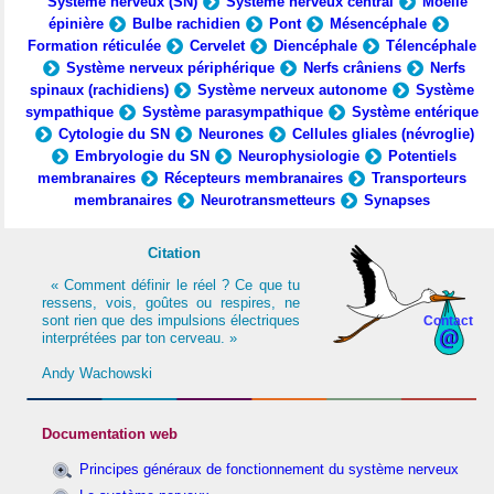
Système nerveux (SN)
Système nerveux central
Moelle
épinière
Bulbe rachidien
Pont
Mésencéphale
Formation réticulée
Cervelet
Diencéphale
Télencéphale
Système nerveux périphérique
Nerfs crâniens
Nerfs
spinaux (rachidiens)
Système nerveux autonome
Système
sympathique
Système parasympathique
Système entérique
Cytologie du SN
Neurones
Cellules gliales (névroglie)
Embryologie du SN
Neurophysiologie
Potentiels
membranaires
Récepteurs membranaires
Transporteurs
membranaires
Neurotransmetteurs
Synapses
Citation
« Comment définir le réel ? Ce que tu
ressens, vois, goûtes ou respires, ne
sont rien que des impulsions électriques
Contact
interprétées par ton cerveau. »
Andy Wachowski
Documentation web
Principes généraux de fonctionnement du système nerveux