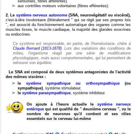
sensoriels, fibres afférentes)
aux contrôles moteurs volontaires (fibres efférentes).
2. Le
système nerveux autonome
(SNA, neurovégétatif ou viscéral),
c'est-à-dire involontaire (littéralement " qui se régit par ses propres lois
", est associé du fonctionnement automatique des organes comme les
muscles lisses, le muscle cardiaque, la majorité des glandes exocrines
ou endocrines.
Ce système est responsable, en partie, de l'homéostasie, chère à
Claude Bernard (1813-1878)
. Lors des variations des conditions de
milieu, l'organisme réagit par une série de modifications
physiologiques, mais aussi comportementales, qui lui permettent de
retrouver son équilibre.
Le SNA est composé de deux systèmes antagonistes de l'activité
des mêmes viscères :
le
système sympathique ou orthosympathique
(ou
sympathique)
, système stimulateur,
le
système parasympathique
, système inhibiteur.
On ajoute à l'heure actuelle le
système nerveux
entérique
qui est qualifié de " deuxième cerveau ", vu le
nombre de neurones qu'il contient et ses rôles
essentiels sur le cerveau lui-même