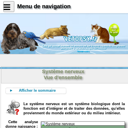
Menu de navigation
News
sur
le site
Celui qui connait vraiment les animaux est par là même capable de comprendre
pleinement le caractère unique de l'homme
Konrad Lorenz
Système nerveux
Vue d'ensemble
► Afficher le sommaire
Le système nerveux est un système biologique dont la
fonction est d'intégrer et de traiter des données, qu'elles
proviennent du monde extérieur ou du milieu intérieur.
Cette analyse
donne naissance :