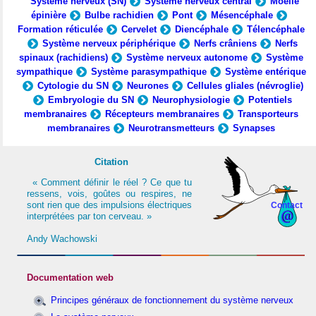
Système nerveux (SN)
Système nerveux central
Moelle
épinière
Bulbe rachidien
Pont
Mésencéphale
Formation réticulée
Cervelet
Diencéphale
Télencéphale
Système nerveux périphérique
Nerfs crâniens
Nerfs
spinaux (rachidiens)
Système nerveux autonome
Système
sympathique
Système parasympathique
Système entérique
Cytologie du SN
Neurones
Cellules gliales (névroglie)
Embryologie du SN
Neurophysiologie
Potentiels
membranaires
Récepteurs membranaires
Transporteurs
membranaires
Neurotransmetteurs
Synapses
Citation
« Comment définir le réel ? Ce que tu
ressens, vois, goûtes ou respires, ne
sont rien que des impulsions électriques
Contact
interprétées par ton cerveau. »
Andy Wachowski
Documentation web
Principes généraux de fonctionnement du système nerveux