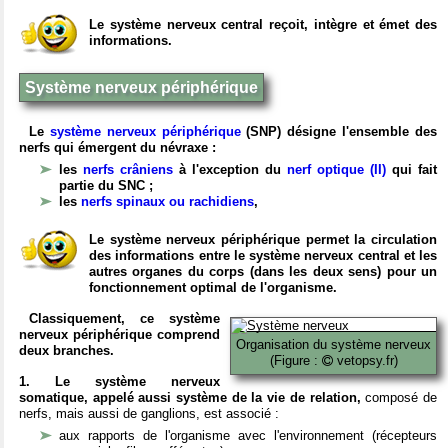
Le système nerveux central reçoit, intègre et émet des
informations.
Système nerveux périphérique
Le
système nerveux périphérique
(SNP) désigne l'ensemble des
nerfs qui émergent du névraxe :
les
nerfs crâniens
à l'exception du
nerf optique (II)
qui fait
partie du SNC ;
les
nerfs spinaux ou rachidiens
,
Le système nerveux périphérique permet la circulation
des informations entre le système nerveux central et les
autres organes du corps (dans les deux sens) pour un
fonctionnement optimal de l'organisme.
Classiquement, ce système
nerveux périphérique comprend
Organisation du système nerveux
deux branches.
(Figure :
vetopsy.fr)
1. Le système nerveux
somatique, appelé aussi système de la vie de relation,
composé de
nerfs, mais aussi de ganglions, est associé :
aux rapports de l'organisme avec l'environnement (récepteurs