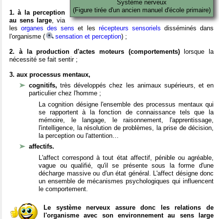
Système nerveux
(Figure tirée d'un ancien manuel d'école primaire)
1. à la perception
au sens large
, via
les
organes des sens
et les
récepteurs sensoriels
disséminés dans
l'organisme (
sensation et perception
) ;
2. à la production d'actes moteurs (comportements)
lorsque la
nécessité se fait sentir ;
3. aux processus mentaux,
cognitifs,
très développés chez les animaux supérieurs, et en
particulier chez l'homme ;
La cognition désigne l'ensemble des processus mentaux qui
se rapportent à la fonction de connaissance tels que la
mémoire, le langage, le raisonnement, l'apprentissage,
l'intelligence, la résolution de problèmes, la prise de décision,
la perception ou l'attention…
affectifs.
L'affect correspond à tout état affectif, pénible ou agréable,
vague ou qualifié, qu'il se présente sous la forme d'une
décharge massive ou d'un état général. L'affect désigne donc
un ensemble de mécanismes psychologiques qui influencent
le comportement.
Le système nerveux assure donc les relations de
l'organisme avec son environnement au sens large