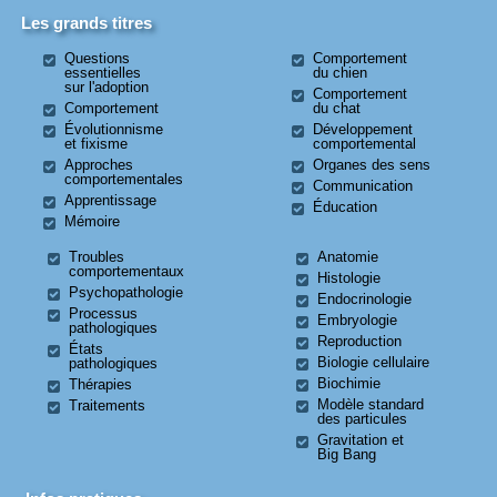
Les grands titres
Questions
Comportement
essentielles
du chien
sur l'adoption
Comportement
Comportement
du chat
Évolutionnisme
Développement
et fixisme
comportemental
Approches
Organes des sens
comportementales
Communication
Apprentissage
Éducation
Mémoire
Troubles
Anatomie
comportementaux
Histologie
Psychopathologie
Endocrinologie
Processus
Embryologie
pathologiques
Reproduction
États
Biologie cellulaire
pathologiques
Biochimie
Thérapies
Modèle standard
Traitements
des particules
Gravitation et
Big Bang