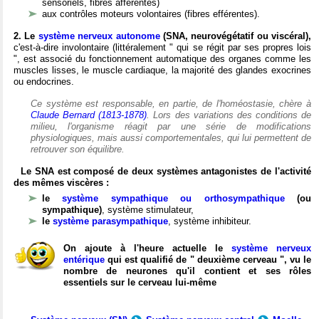
sensoriels, fibres afférentes)
aux contrôles moteurs volontaires (fibres efférentes).
2. Le
système nerveux autonome
(SNA, neurovégétatif ou viscéral),
c'est-à-dire involontaire (littéralement " qui se régit par ses propres lois
", est associé du fonctionnement automatique des organes comme les
muscles lisses, le muscle cardiaque, la majorité des glandes exocrines
ou endocrines.
Ce système est responsable, en partie, de l'homéostasie, chère à
Claude Bernard (1813-1878)
. Lors des variations des conditions de
milieu, l'organisme réagit par une série de modifications
physiologiques, mais aussi comportementales, qui lui permettent de
retrouver son équilibre.
Le SNA est composé de deux systèmes antagonistes de l'activité
des mêmes viscères :
le
système sympathique ou orthosympathique
(ou
sympathique)
, système stimulateur,
le
système parasympathique
, système inhibiteur.
On ajoute à l'heure actuelle le
système nerveux
entérique
qui est qualifié de " deuxième cerveau ", vu le
nombre de neurones qu'il contient et ses rôles
essentiels sur le cerveau lui-même