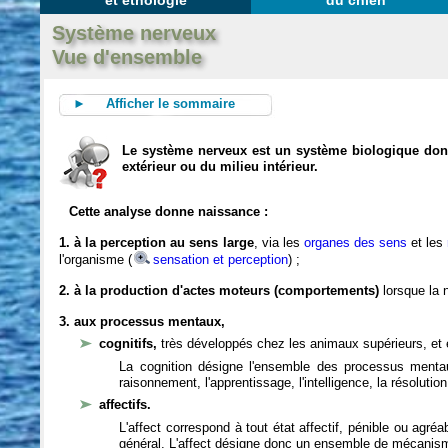
et éthologie
du chien
Système nerveux
Vue d'ensemble
► Afficher le sommaire
Le système nerveux est un système biologique dont 
extérieur ou du milieu intérieur.
Cette analyse donne naissance :
1. à la perception au sens large
, via les
organes des sens
et les
l'organisme (
sensation et perception
) ;
2. à la production d'actes moteurs (comportements)
lorsque la n
3. aux processus mentaux,
cognitifs,
très développés chez les animaux supérieurs, et 
La cognition désigne l'ensemble des processus mentau
raisonnement, l'apprentissage, l'intelligence, la résoluti
affectifs.
L'affect correspond à tout état affectif, pénible ou agré
général. L'affect désigne donc un ensemble de mécanis