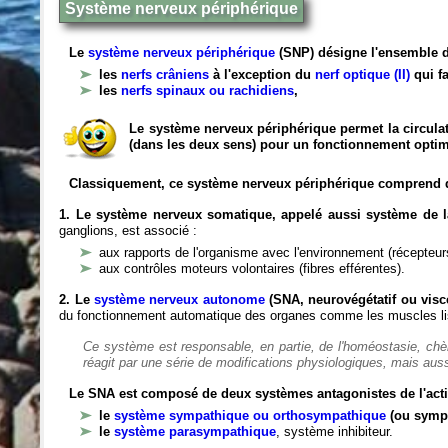
Système nerveux périphérique
Le
système nerveux périphérique
(SNP) désigne l'ensemble d
les
nerfs crâniens
à l'exception du
nerf optique (II)
qui fa
les
nerfs spinaux ou rachidiens
,
Le système nerveux périphérique permet la circulat
(dans les deux sens) pour un fonctionnement optim
Classiquement, ce système nerveux périphérique comprend 
1. Le système nerveux somatique, appelé aussi système de la
ganglions, est associé :
aux rapports de l'organisme avec l'environnement (récepteurs
aux contrôles moteurs volontaires (fibres efférentes).
2. Le
système nerveux autonome
(SNA, neurovégétatif ou viscé
du fonctionnement automatique des organes comme les muscles liss
Ce système est responsable, en partie, de l'homéostasie, ch
réagit par une série de modifications physiologiques, mais auss
Le SNA est composé de deux systèmes antagonistes de l'acti
le
système sympathique ou orthosympathique
(ou symp
le
système parasympathique
, système inhibiteur.