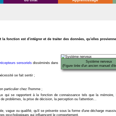
du chat
Apprentissage
la fonction est d'intégrer et de traiter des données, qu'elles provien
Système nerveux
récepteurs sensoriels
disséminés dans
(Figure tirée d'un ancien manuel d'é
écessité se fait sentir ;
en particulier chez l'homme ;
x qui se rapportent à la fonction de connaissance tels que la mémoire, l
on de problèmes, la prise de décision, la perception ou l'attention…
able, vague ou qualifié, qu'il se présente sous la forme d'une décharge massi
mes psychologiques qui influencent le comportement.