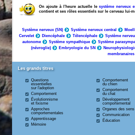
On ajoute à l'heure actuelle le
système nerveux e
contient et ses rôles essentiels sur le cerveau lui
Système nerveux (SN)
Système nerveux central
Moell
Cervelet
Diencéphale
Télencéphale
Système nerveu
autonome
Système sympathique
Système parasympa
(névroglie)
Embryologie du SN
Neurophysiologi
membranaires
Les grands titres
Questions
Comportement
essentielles
du chien
sur l'adoption
Comportement
Comportement
du chat
Évolutionnisme
Développement
et fixisme
comportemental
Approches
Organes des sens
comportementales
Communication
Apprentissage
Éducation
Mémoire