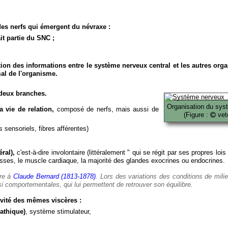
es nerfs qui émergent du névraxe :
it partie du SNC ;
ion des informations entre le système nerveux central et les autres org
al de l'organisme.
deux branches.
Organisation du sys
 vie de relation,
composé de nerfs, mais aussi de
(Figure :
veto
 sensoriels, fibres afférentes)
ral),
c'est-à-dire involontaire (littéralement " qui se régit par ses propres lois
es, le muscle cardiaque, la majorité des glandes exocrines ou endocrines.
ère à
Claude Bernard (1813-1878)
. Lors des variations des conditions de mili
i comportementales, qui lui permettent de retrouver son équilibre.
vité des mêmes viscères :
athique)
, système stimulateur,