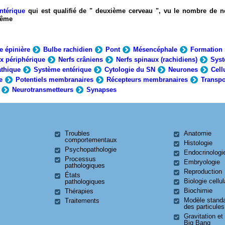
ntérique
qui est qualifié de " deuxième cerveau ", vu le nombre de n
-même
e épinière
Bulbe rachidien
Pont
Mésencéphale
Formation 
x périphérique
Nerfs crâniens
Nerfs spinaux (rachidiens)
Syst
thique
Système entérique
Cytologie du SN
Neurones
Cell
e
Potentiels membranaires
Récepteurs membranaires
Transpo
Neurotransmetteurs
Synapses
Troubles
Anatomie
comportementaux
Histologie
Psychopathologie
Endocrinologi
Processus
Embryologie
pathologiques
Reproduction
États
Biologie cellul
pathologiques
Biochimie
Thérapies
Modèle stand
Traitements
des particules
Gravitation et
Big Bang