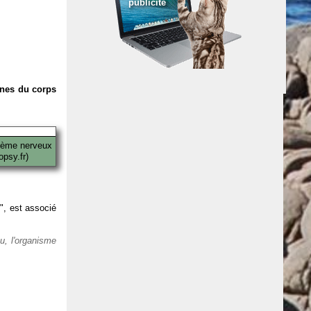
publicité
anes du corps
tème nerveux
psy.fr)
 ", est associé
eu, l'organisme