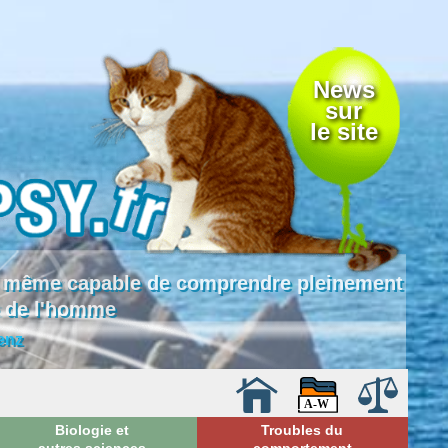
News
sur
le site
 là même capable de comprendre pleinement
e de l'homme
enz
Biologie et
Troubles du