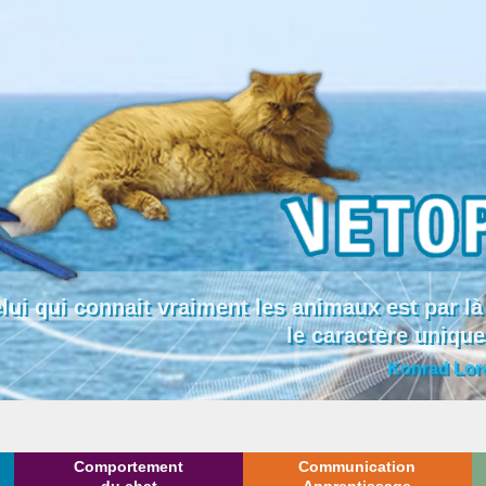
lui qui connait vraiment les animaux est par
le caractère uniqu
Konrad Lor
Comportement
Communication