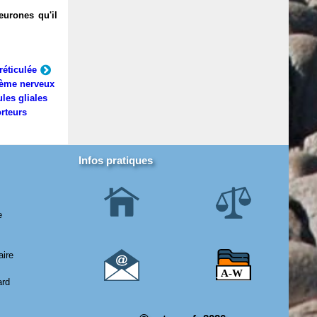
eurones qu'il
réticulée
ème nerveux
ules gliales
rteurs
Infos pratiques
e
aire
ard