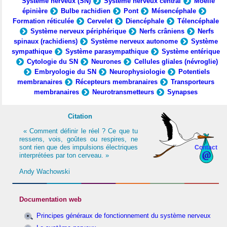
Système nerveux (SN)
Système nerveux central
Moelle
épinière
Bulbe rachidien
Pont
Mésencéphale
Formation réticulée
Cervelet
Diencéphale
Télencéphale
Système nerveux périphérique
Nerfs crâniens
Nerfs
spinaux (rachidiens)
Système nerveux autonome
Système
sympathique
Système parasympathique
Système entérique
Cytologie du SN
Neurones
Cellules gliales (névroglie)
Embryologie du SN
Neurophysiologie
Potentiels
membranaires
Récepteurs membranaires
Transporteurs
membranaires
Neurotransmetteurs
Synapses
Citation
« Comment définir le réel ? Ce que tu
ressens, vois, goûtes ou respires, ne
sont rien que des impulsions électriques
Contact
interprétées par ton cerveau. »
Andy Wachowski
Documentation web
Principes généraux de fonctionnement du système nerveux