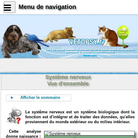
Menu de navigation
News
sur
le site
Celui qui connait vraiment les animaux est par là même capable de comprendre
pleinement le caractère unique de l'homme
Konrad Lorenz
Système nerveux
Vue d'ensemble
► Afficher le sommaire
Le système nerveux est un système biologique dont la
fonction est d'intégrer et de traiter des données, qu'elles
proviennent du monde extérieur ou du milieu intérieur.
Cette analyse
donne naissance :