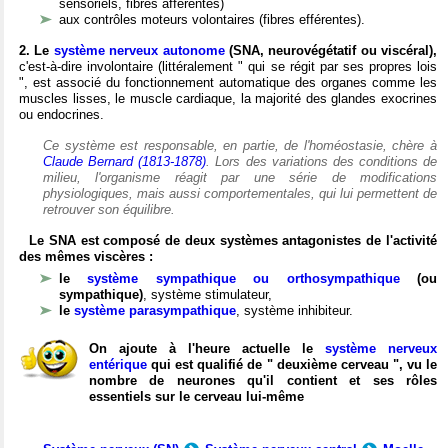
sensoriels, fibres afférentes)
aux contrôles moteurs volontaires (fibres efférentes).
2. Le
système nerveux autonome
(SNA, neurovégétatif ou viscéral),
c'est-à-dire involontaire (littéralement " qui se régit par ses propres lois
", est associé du fonctionnement automatique des organes comme les
muscles lisses, le muscle cardiaque, la majorité des glandes exocrines
ou endocrines.
Ce système est responsable, en partie, de l'homéostasie, chère à
Claude Bernard (1813-1878)
. Lors des variations des conditions de
milieu, l'organisme réagit par une série de modifications
physiologiques, mais aussi comportementales, qui lui permettent de
retrouver son équilibre.
Le SNA est composé de deux systèmes antagonistes de l'activité
des mêmes viscères :
le
système sympathique ou orthosympathique
(ou
sympathique)
, système stimulateur,
le
système parasympathique
, système inhibiteur.
On ajoute à l'heure actuelle le
système nerveux
entérique
qui est qualifié de " deuxième cerveau ", vu le
nombre de neurones qu'il contient et ses rôles
essentiels sur le cerveau lui-même