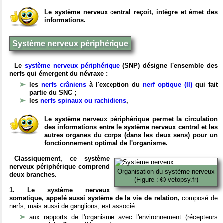
Le système nerveux central reçoit, intègre et émet des
informations.
Système nerveux périphérique
Le
système nerveux périphérique
(SNP) désigne l'ensemble des
nerfs qui émergent du névraxe :
les
nerfs crâniens
à l'exception du
nerf optique (II)
qui fait
partie du SNC ;
les
nerfs spinaux ou rachidiens
,
Le système nerveux périphérique permet la circulation
des informations entre le système nerveux central et les
autres organes du corps (dans les deux sens) pour un
fonctionnement optimal de l'organisme.
Classiquement, ce système
nerveux périphérique comprend
Organisation du système nerveux
deux branches.
(Figure :
vetopsy.fr)
1. Le système nerveux
somatique, appelé aussi système de la vie de relation,
composé de
nerfs, mais aussi de ganglions, est associé :
aux rapports de l'organisme avec l'environnement (récepteurs