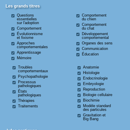
Les grands titres
Questions
Comportement
essentielles
du chien
sur l'adoption
Comportement
Comportement
du chat
Évolutionnisme
Développement
et fixisme
comportemental
Approches
Organes des sens
comportementales
Communication
Apprentissage
Éducation
Mémoire
Troubles
Anatomie
comportementaux
Histologie
Psychopathologie
Endocrinologie
Processus
Embryologie
pathologiques
Reproduction
États
Biologie cellulaire
pathologiques
Biochimie
Thérapies
Modèle standard
Traitements
des particules
Gravitation et
Big Bang