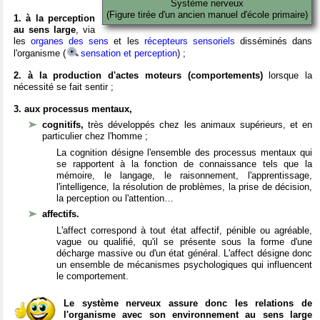
Système nerveux
(Figure tirée d'un ancien manuel d'école primaire)
1. à la perception
au sens large
, via
les
organes des sens
et les
récepteurs sensoriels
disséminés dans
l'organisme (
sensation et perception
) ;
2. à la production d'actes moteurs (comportements)
lorsque la
nécessité se fait sentir ;
3. aux processus mentaux,
cognitifs,
très développés chez les animaux supérieurs, et en
particulier chez l'homme ;
La cognition désigne l'ensemble des processus mentaux qui
se rapportent à la fonction de connaissance tels que la
mémoire, le langage, le raisonnement, l'apprentissage,
l'intelligence, la résolution de problèmes, la prise de décision,
la perception ou l'attention…
affectifs.
L'affect correspond à tout état affectif, pénible ou agréable,
vague ou qualifié, qu'il se présente sous la forme d'une
décharge massive ou d'un état général. L'affect désigne donc
un ensemble de mécanismes psychologiques qui influencent
le comportement.
Le système nerveux assure donc les relations de
l'organisme avec son environnement au sens large