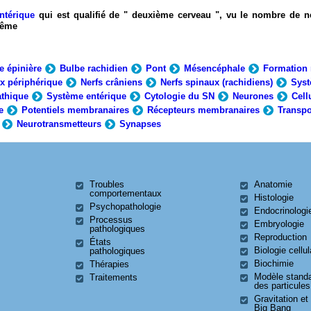
ntérique
qui est qualifié de " deuxième cerveau ", vu le nombre de n
-même
e épinière
Bulbe rachidien
Pont
Mésencéphale
Formation 
x périphérique
Nerfs crâniens
Nerfs spinaux (rachidiens)
Syst
thique
Système entérique
Cytologie du SN
Neurones
Cell
e
Potentiels membranaires
Récepteurs membranaires
Transpo
Neurotransmetteurs
Synapses
Troubles
Anatomie
comportementaux
Histologie
Psychopathologie
Endocrinologi
Processus
Embryologie
pathologiques
Reproduction
États
Biologie cellul
pathologiques
Biochimie
Thérapies
Modèle stand
Traitements
des particules
Gravitation et
Big Bang