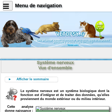
Menu de navigation
News
sur
le site
Celui qui connait vraiment les animaux est par là même capable de comprendre
pleinement le caractère unique de l'homme
Konrad Lorenz
Système nerveux
Vue d'ensemble
► Afficher le sommaire
Le système nerveux est un système biologique dont la
fonction est d'intégrer et de traiter des données, qu'elles
proviennent du monde extérieur ou du milieu intérieur.
Cette analyse
donne naissance :