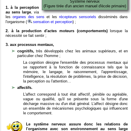
Système nerveux
(Figure tirée d'un ancien manuel d'école primaire)
1. à la perception
au sens large
, via
les
organes des sens
et les
récepteurs sensoriels
disséminés dans
l'organisme (
sensation et perception
) ;
2. à la production d'actes moteurs (comportements)
lorsque la
nécessité se fait sentir ;
3. aux processus mentaux,
cognitifs,
très développés chez les animaux supérieurs, et en
particulier chez l'homme ;
La cognition désigne l'ensemble des processus mentaux qui
se rapportent à la fonction de connaissance tels que la
mémoire, le langage, le raisonnement, l'apprentissage,
l'intelligence, la résolution de problèmes, la prise de décision,
la perception ou l'attention…
affectifs.
L'affect correspond à tout état affectif, pénible ou agréable,
vague ou qualifié, qu'il se présente sous la forme d'une
décharge massive ou d'un état général. L'affect désigne donc
un ensemble de mécanismes psychologiques qui influencent
le comportement.
Le système nerveux assure donc les relations de
l'organisme avec son environnement au sens large