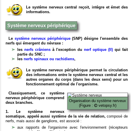
Le système nerveux central reçoit, intègre et émet des
informations.
Système nerveux périphérique
Le
système nerveux périphérique
(SNP) désigne l'ensemble des
nerfs qui émergent du névraxe :
les
nerfs crâniens
à l'exception du
nerf optique (II)
qui fait
partie du SNC ;
les
nerfs spinaux ou rachidiens
,
Le système nerveux périphérique permet la circulation
des informations entre le système nerveux central et les
autres organes du corps (dans les deux sens) pour un
fonctionnement optimal de l'organisme.
Classiquement, ce système
nerveux périphérique comprend
Organisation du système nerveux
deux branches.
(Figure :
vetopsy.fr)
1. Le système nerveux
somatique, appelé aussi système de la vie de relation,
composé de
nerfs, mais aussi de ganglions, est associé :
aux rapports de l'organisme avec l'environnement (récepteurs