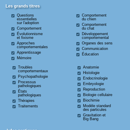
Les grands titres
Questions
Comportement
essentielles
du chien
sur l'adoption
Comportement
Comportement
du chat
Évolutionnisme
Développement
et fixisme
comportemental
Approches
Organes des sens
comportementales
Communication
Apprentissage
Éducation
Mémoire
Troubles
Anatomie
comportementaux
Histologie
Psychopathologie
Endocrinologie
Processus
Embryologie
pathologiques
Reproduction
États
Biologie cellulaire
pathologiques
Biochimie
Thérapies
Modèle standard
Traitements
des particules
Gravitation et
Big Bang