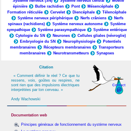
Système nerveux (SN)
Système nerveux central
Moelle
épinière
Bulbe rachidien
Pont
Mésencéphale
Formation réticulée
Cervelet
Diencéphale
Télencéphale
Système nerveux périphérique
Nerfs crâniens
Nerfs
spinaux (rachidiens)
Système nerveux autonome
Système
sympathique
Système parasympathique
Système entérique
Cytologie du SN
Neurones
Cellules gliales (névroglie)
Embryologie du SN
Neurophysiologie
Potentiels
membranaires
Récepteurs membranaires
Transporteurs
membranaires
Neurotransmetteurs
Synapses
Citation
« Comment définir le réel ? Ce que tu
ressens, vois, goûtes ou respires, ne
sont rien que des impulsions électriques
Contact
interprétées par ton cerveau. »
Andy Wachowski
Documentation web
Principes généraux de fonctionnement du système nerveux