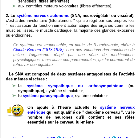
sensoriels, fibres afférentes)
aux contrôles moteurs volontaires (fibres efférentes).
2. Le
système nerveux autonome
(SNA, neurovégétatif ou viscéral),
c'est-à-dire involontaire (littéralement " qui se régit par ses propres lois
", est associé du fonctionnement automatique des organes comme les
muscles lisses, le muscle cardiaque, la majorité des glandes exocrines
ou endocrines.
Ce système est responsable, en partie, de l'homéostasie, chère à
Claude Bernard (1813-1878)
. Lors des variations des conditions de
milieu, l'organisme réagit par une série de modifications
physiologiques, mais aussi comportementales, qui lui permettent de
retrouver son équilibre.
Le SNA est composé de deux systèmes antagonistes de l'activité
des mêmes viscères :
le
système sympathique ou orthosympathique
(ou
sympathique)
, système stimulateur,
le
système parasympathique
, système inhibiteur.
On ajoute à l'heure actuelle le
système nerveux
entérique
qui est qualifié de " deuxième cerveau ", vu le
nombre de neurones qu'il contient et ses rôles
essentiels sur le cerveau lui-même