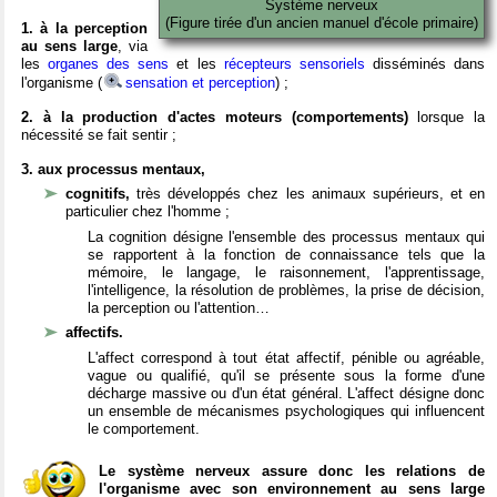
Système nerveux
(Figure tirée d'un ancien manuel d'école primaire)
1. à la perception
au sens large
, via
les
organes des sens
et les
récepteurs sensoriels
disséminés dans
l'organisme (
sensation et perception
) ;
2. à la production d'actes moteurs (comportements)
lorsque la
nécessité se fait sentir ;
3. aux processus mentaux,
cognitifs,
très développés chez les animaux supérieurs, et en
particulier chez l'homme ;
La cognition désigne l'ensemble des processus mentaux qui
se rapportent à la fonction de connaissance tels que la
mémoire, le langage, le raisonnement, l'apprentissage,
l'intelligence, la résolution de problèmes, la prise de décision,
la perception ou l'attention…
affectifs.
L'affect correspond à tout état affectif, pénible ou agréable,
vague ou qualifié, qu'il se présente sous la forme d'une
décharge massive ou d'un état général. L'affect désigne donc
un ensemble de mécanismes psychologiques qui influencent
le comportement.
Le système nerveux assure donc les relations de
l'organisme avec son environnement au sens large