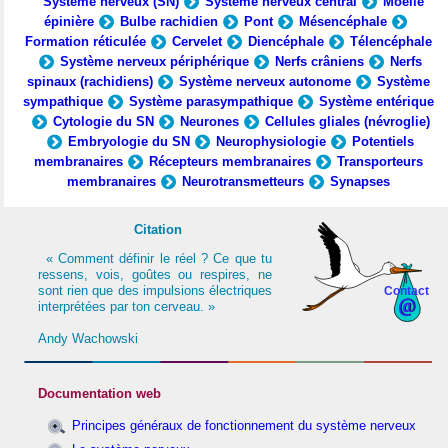
Système nerveux (SN)
Système nerveux central
Moelle
épinière
Bulbe rachidien
Pont
Mésencéphale
Formation réticulée
Cervelet
Diencéphale
Télencéphale
Système nerveux périphérique
Nerfs crâniens
Nerfs
spinaux (rachidiens)
Système nerveux autonome
Système
sympathique
Système parasympathique
Système entérique
Cytologie du SN
Neurones
Cellules gliales (névroglie)
Embryologie du SN
Neurophysiologie
Potentiels
membranaires
Récepteurs membranaires
Transporteurs
membranaires
Neurotransmetteurs
Synapses
Citation
« Comment définir le réel ? Ce que tu
ressens, vois, goûtes ou respires, ne
sont rien que des impulsions électriques
Contact
interprétées par ton cerveau. »
Andy Wachowski
Documentation web
Principes généraux de fonctionnement du système nerveux