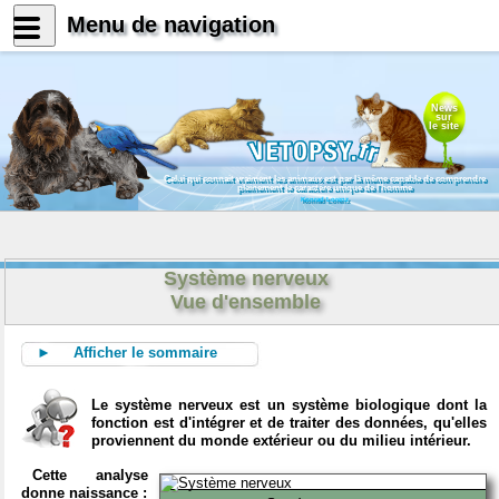
Menu de navigation
News
sur
le site
Celui qui connait vraiment les animaux est par là même capable de comprendre
pleinement le caractère unique de l'homme
Konrad Lorenz
Système nerveux
Vue d'ensemble
► Afficher le sommaire
Le système nerveux est un système biologique dont la
fonction est d'intégrer et de traiter des données, qu'elles
proviennent du monde extérieur ou du milieu intérieur.
Cette analyse
donne naissance :