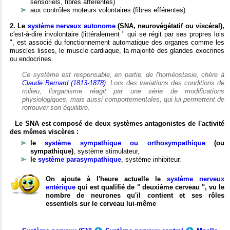
sensoriels, fibres afférentes)
aux contrôles moteurs volontaires (fibres efférentes).
2. Le
système nerveux autonome
(SNA, neurovégétatif ou viscéral),
c'est-à-dire involontaire (littéralement " qui se régit par ses propres lois
", est associé du fonctionnement automatique des organes comme les
muscles lisses, le muscle cardiaque, la majorité des glandes exocrines
ou endocrines.
Ce système est responsable, en partie, de l'homéostasie, chère à
Claude Bernard (1813-1878)
. Lors des variations des conditions de
milieu, l'organisme réagit par une série de modifications
physiologiques, mais aussi comportementales, qui lui permettent de
retrouver son équilibre.
Le SNA est composé de deux systèmes antagonistes de l'activité
des mêmes viscères :
le
système sympathique ou orthosympathique
(ou
sympathique)
, système stimulateur,
le
système parasympathique
, système inhibiteur.
On ajoute à l'heure actuelle le
système nerveux
entérique
qui est qualifié de " deuxième cerveau ", vu le
nombre de neurones qu'il contient et ses rôles
essentiels sur le cerveau lui-même