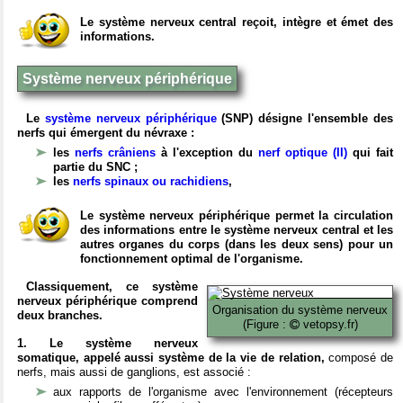
Le système nerveux central reçoit, intègre et émet des
informations.
Système nerveux périphérique
Le
système nerveux périphérique
(SNP) désigne l'ensemble des
nerfs qui émergent du névraxe :
les
nerfs crâniens
à l'exception du
nerf optique (II)
qui fait
partie du SNC ;
les
nerfs spinaux ou rachidiens
,
Le système nerveux périphérique permet la circulation
des informations entre le système nerveux central et les
autres organes du corps (dans les deux sens) pour un
fonctionnement optimal de l'organisme.
Classiquement, ce système
nerveux périphérique comprend
Organisation du système nerveux
deux branches.
(Figure :
vetopsy.fr)
1. Le système nerveux
somatique, appelé aussi système de la vie de relation,
composé de
nerfs, mais aussi de ganglions, est associé :
aux rapports de l'organisme avec l'environnement (récepteurs