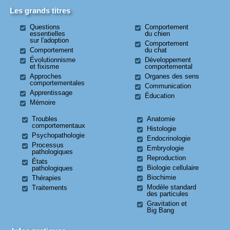
Les grands titres
Questions
Comportement
essentielles
du chien
sur l'adoption
Comportement
Comportement
du chat
Évolutionnisme
Développement
et fixisme
comportemental
Approches
Organes des sens
comportementales
Communication
Apprentissage
Éducation
Mémoire
Troubles
Anatomie
comportementaux
Histologie
Psychopathologie
Endocrinologie
Processus
Embryologie
pathologiques
Reproduction
États
Biologie cellulaire
pathologiques
Biochimie
Thérapies
Modèle standard
Traitements
des particules
Gravitation et
Big Bang