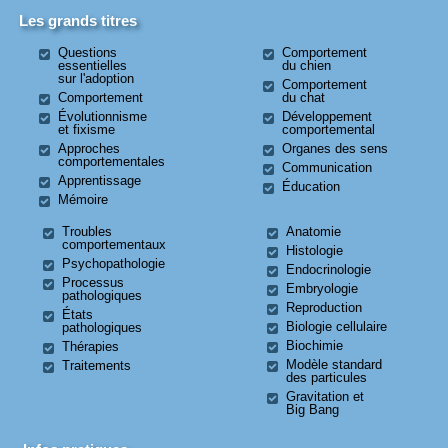
Les grands titres
Questions
Comportement
essentielles
du chien
sur l'adoption
Comportement
Comportement
du chat
Évolutionnisme
Développement
et fixisme
comportemental
Approches
Organes des sens
comportementales
Communication
Apprentissage
Éducation
Mémoire
Troubles
Anatomie
comportementaux
Histologie
Psychopathologie
Endocrinologie
Processus
Embryologie
pathologiques
Reproduction
États
Biologie cellulaire
pathologiques
Biochimie
Thérapies
Modèle standard
Traitements
des particules
Gravitation et
Big Bang