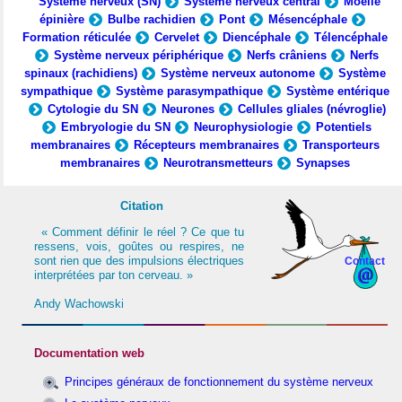
Système nerveux (SN)
Système nerveux central
Moelle
épinière
Bulbe rachidien
Pont
Mésencéphale
Formation réticulée
Cervelet
Diencéphale
Télencéphale
Système nerveux périphérique
Nerfs crâniens
Nerfs
spinaux (rachidiens)
Système nerveux autonome
Système
sympathique
Système parasympathique
Système entérique
Cytologie du SN
Neurones
Cellules gliales (névroglie)
Embryologie du SN
Neurophysiologie
Potentiels
membranaires
Récepteurs membranaires
Transporteurs
membranaires
Neurotransmetteurs
Synapses
Citation
« Comment définir le réel ? Ce que tu
ressens, vois, goûtes ou respires, ne
sont rien que des impulsions électriques
Contact
interprétées par ton cerveau. »
Andy Wachowski
Documentation web
Principes généraux de fonctionnement du système nerveux