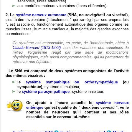
sensoriels, fibres afférentes)
aux contrôles moteurs volontaires (fibres efférentes).
2. Le
système nerveux autonome
(SNA, neurovégétatif ou viscéral),
c'est-à-dire involontaire (littéralement " qui se régit par ses propres lois
", est associé du fonctionnement automatique des organes comme les
muscles lisses, le muscle cardiaque, la majorité des glandes exocrines
ou endocrines.
Ce système est responsable, en partie, de l'homéostasie, chère à
Claude Bernard (1813-1878)
. Lors des variations des conditions de
milieu, l'organisme réagit par une série de modifications
physiologiques, mais aussi comportementales, qui lui permettent de
retrouver son équilibre.
Le SNA est composé de deux systèmes antagonistes de l'activité
des mêmes viscères :
le
système sympathique ou orthosympathique
(ou
sympathique)
, système stimulateur,
le
système parasympathique
, système inhibiteur.
On ajoute à l'heure actuelle le
système nerveux
entérique
qui est qualifié de " deuxième cerveau ", vu le
nombre de neurones qu'il contient et ses rôles
essentiels sur le cerveau lui-même