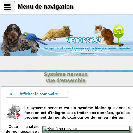
Menu de navigation
News
sur
le site
Celui qui connait vraiment les animaux est par là même capable de comprendre
pleinement le caractère unique de l'homme
Konrad Lorenz
Système nerveux
Vue d'ensemble
► Afficher le sommaire
Le système nerveux est un système biologique dont la
fonction est d'intégrer et de traiter des données, qu'elles
proviennent du monde extérieur ou du milieu intérieur.
Cette analyse
donne naissance :