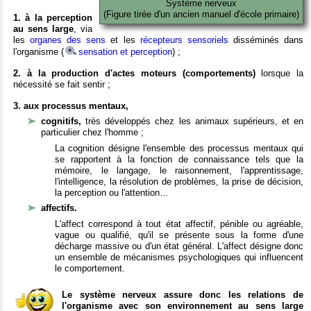
Système nerveux
(Figure tirée d'un ancien manuel d'école primaire)
1. à la perception
au sens large
, via
les
organes des sens
et les
récepteurs sensoriels
disséminés dans
l'organisme (
sensation et perception
) ;
2. à la production d'actes moteurs (comportements)
lorsque la
nécessité se fait sentir ;
3. aux processus mentaux,
cognitifs,
très développés chez les animaux supérieurs, et en
particulier chez l'homme ;
La cognition désigne l'ensemble des processus mentaux qui
se rapportent à la fonction de connaissance tels que la
mémoire, le langage, le raisonnement, l'apprentissage,
l'intelligence, la résolution de problèmes, la prise de décision,
la perception ou l'attention…
affectifs.
L'affect correspond à tout état affectif, pénible ou agréable,
vague ou qualifié, qu'il se présente sous la forme d'une
décharge massive ou d'un état général. L'affect désigne donc
un ensemble de mécanismes psychologiques qui influencent
le comportement.
Le système nerveux assure donc les relations de
l'organisme avec son environnement au sens large