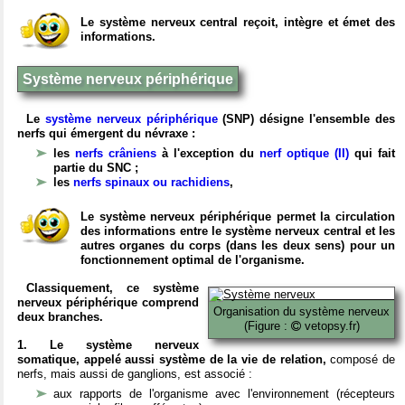
Le système nerveux central reçoit, intègre et émet des
informations.
Système nerveux périphérique
Le
système nerveux périphérique
(SNP) désigne l'ensemble des
nerfs qui émergent du névraxe :
les
nerfs crâniens
à l'exception du
nerf optique (II)
qui fait
partie du SNC ;
les
nerfs spinaux ou rachidiens
,
Le système nerveux périphérique permet la circulation
des informations entre le système nerveux central et les
autres organes du corps (dans les deux sens) pour un
fonctionnement optimal de l'organisme.
Classiquement, ce système
nerveux périphérique comprend
Organisation du système nerveux
deux branches.
(Figure :
vetopsy.fr)
1. Le système nerveux
somatique, appelé aussi système de la vie de relation,
composé de
nerfs, mais aussi de ganglions, est associé :
aux rapports de l'organisme avec l'environnement (récepteurs