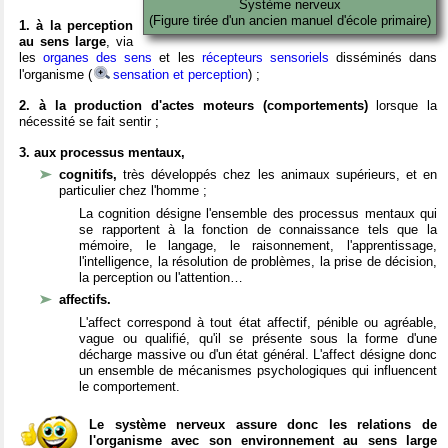
Système nerveux
(Figure tirée d'un ancien manuel d'école primaire)
1. à la perception
au sens large
, via
les
organes des sens
et les
récepteurs sensoriels
disséminés dans
l'organisme (
sensation et perception
) ;
2. à la production d'actes moteurs (comportements)
lorsque la
nécessité se fait sentir ;
3. aux processus mentaux,
cognitifs,
très développés chez les animaux supérieurs, et en
particulier chez l'homme ;
La cognition désigne l'ensemble des processus mentaux qui
se rapportent à la fonction de connaissance tels que la
mémoire, le langage, le raisonnement, l'apprentissage,
l'intelligence, la résolution de problèmes, la prise de décision,
la perception ou l'attention…
affectifs.
L'affect correspond à tout état affectif, pénible ou agréable,
vague ou qualifié, qu'il se présente sous la forme d'une
décharge massive ou d'un état général. L'affect désigne donc
un ensemble de mécanismes psychologiques qui influencent
le comportement.
Le système nerveux assure donc les relations de
l'organisme avec son environnement au sens large