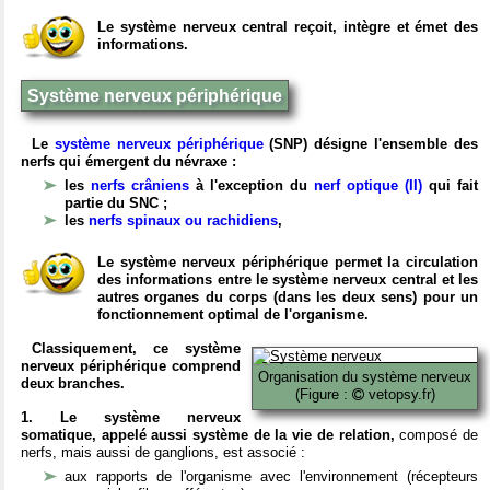
Le système nerveux central reçoit, intègre et émet des
informations.
Système nerveux périphérique
Le
système nerveux périphérique
(SNP) désigne l'ensemble des
nerfs qui émergent du névraxe :
les
nerfs crâniens
à l'exception du
nerf optique (II)
qui fait
partie du SNC ;
les
nerfs spinaux ou rachidiens
,
Le système nerveux périphérique permet la circulation
des informations entre le système nerveux central et les
autres organes du corps (dans les deux sens) pour un
fonctionnement optimal de l'organisme.
Classiquement, ce système
nerveux périphérique comprend
Organisation du système nerveux
deux branches.
(Figure :
vetopsy.fr)
1. Le système nerveux
somatique, appelé aussi système de la vie de relation,
composé de
nerfs, mais aussi de ganglions, est associé :
aux rapports de l'organisme avec l'environnement (récepteurs