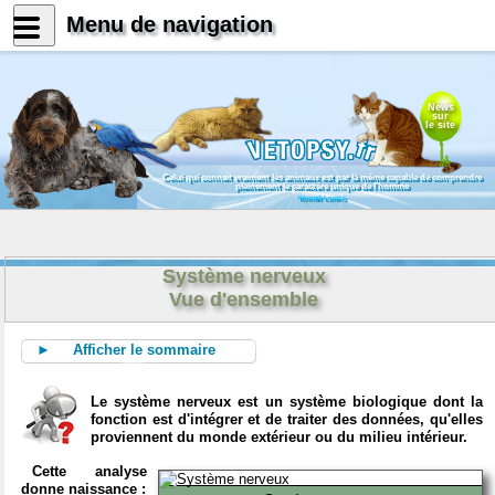
Menu de navigation
News
sur
le site
Celui qui connait vraiment les animaux est par là même capable de comprendre
pleinement le caractère unique de l'homme
Konrad Lorenz
Système nerveux
Vue d'ensemble
► Afficher le sommaire
Le système nerveux est un système biologique dont la
fonction est d'intégrer et de traiter des données, qu'elles
proviennent du monde extérieur ou du milieu intérieur.
Cette analyse
donne naissance :