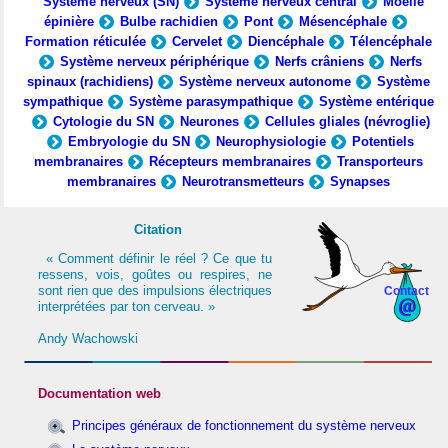
Système nerveux (SN)
Système nerveux central
Moelle
épinière
Bulbe rachidien
Pont
Mésencéphale
Formation réticulée
Cervelet
Diencéphale
Télencéphale
Système nerveux périphérique
Nerfs crâniens
Nerfs
spinaux (rachidiens)
Système nerveux autonome
Système
sympathique
Système parasympathique
Système entérique
Cytologie du SN
Neurones
Cellules gliales (névroglie)
Embryologie du SN
Neurophysiologie
Potentiels
membranaires
Récepteurs membranaires
Transporteurs
membranaires
Neurotransmetteurs
Synapses
Citation
« Comment définir le réel ? Ce que tu
ressens, vois, goûtes ou respires, ne
sont rien que des impulsions électriques
Contact
interprétées par ton cerveau. »
Andy Wachowski
Documentation web
Principes généraux de fonctionnement du système nerveux