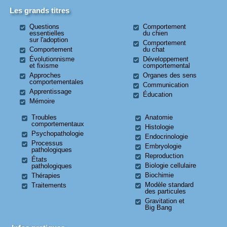
Les grands titres
Questions
Comportement
essentielles
du chien
sur l'adoption
Comportement
Comportement
du chat
Évolutionnisme
Développement
et fixisme
comportemental
Approches
Organes des sens
comportementales
Communication
Apprentissage
Éducation
Mémoire
Troubles
Anatomie
comportementaux
Histologie
Psychopathologie
Endocrinologie
Processus
Embryologie
pathologiques
Reproduction
États
Biologie cellulaire
pathologiques
Biochimie
Thérapies
Modèle standard
Traitements
des particules
Gravitation et
Big Bang